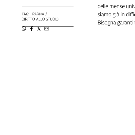
Liguria
delle mense univ
Lombardia
siamo già in dif
TAG:
PARMA
Marche
DIRITTO ALLO STUDIO
Bisogna garantire
Piemonte
Puglia
Sardegna
Sicilia
Toscana
Trentino
Umbria
Valle
D'Aosta
Veneto
Archivio
Storico
1955-
2014