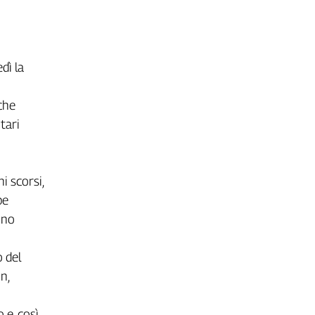
dì la
che
tari
i scorsi,
be
ono
o del
n,
e, così,