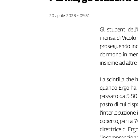
Genova,
il
20 aprile 2023 • 09:51
sangue
della
Gli studenti del
ragione
mensa di Vicolo 
120
proseguendo inc
anni
Cgil
dormono in mensa
Collettiva
insieme ad altre 
Academy
La scintilla che 
Collettiva
Play
quando Ergo ha 
Rubriche
passato da 5,80 
pasto di cui dis
Collettiva
Talk
l’interlocuzione 
La
coperto, pari a
settimana
direttrice di Erg
Collettiva
“incomprensione”.