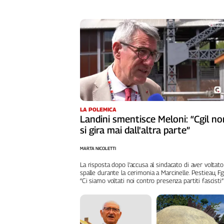
Cerca
Contatti
La
redazione
LA POLEMICA
Newsletter
Landini smentisce Meloni: “Cgil no
si gira mai dall'altra parte”
Social
MARTA NICOLETTI
La risposta dopo l’accusa al sindacato di aver voltato
spalle durante la cerimonia a Marcinelle. Pestieau, Fg
“Ci siamo voltati noi contro presenza partiti fascisti”