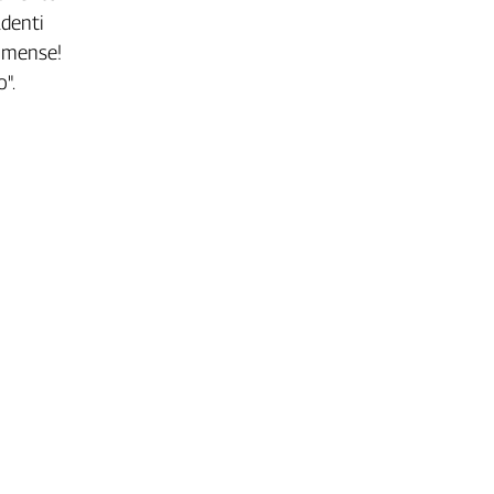
udenti
o mense!
".