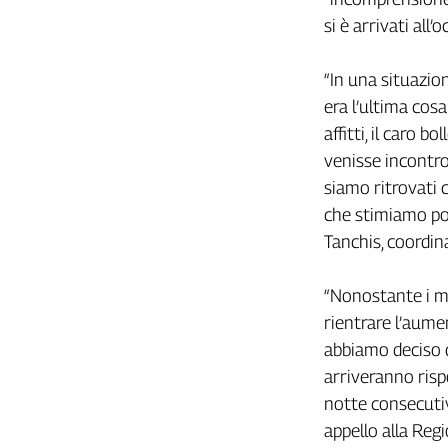
Girasoli
si è arrivati all’
Il
Sassolino
Linea
“In una situazio
Economica
era l’ultima cosa
Tech
affitti, il caro 
It
venisse incontro,
Easy
siamo ritrovati 
Inserti
che stimiamo po
Tanchis, coordin
Idea
Diffusa
InFlai
“Nonostante i mol
rientrare l’aume
Le
abbiamo deciso di
trasmissioni
tv
arriveranno risp
Work
notte consecutiv
in
appello alla Regi
Progress