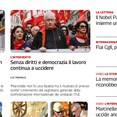
LA LETTERA
Il Nobel Pa
insieme u
INTERNAZION
Flai Cgil,
L'INTERVENTO
n
Senza diritti e democrazia il lavoro
continua a uccidere
VIDEO
LA STOR
LUC TRIANGLE
La memori
riconobber
 le
“Marcinelle non fu una fatalità ma il risultato di precise
tb:
scelte”. L’intervento del segretario generale della
confederazione internazionale dei sindacati ITUC
VIDEO
L’INTER
Marcinelle,
uccide an