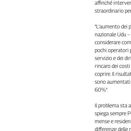
affinché interven
L'Italia
straordinario per
nel
Lavoro
"L'aumento dei p
Territori
nazionale Udu –
Abruzzo-
considerare come
Molise
pochi operatori p
Alto
servizio e dei dir
Adige
rincaro dei costi
Basilicata
coprire. Il risul
Calabria
sono aumentati f
Campania
60%".
Emilia-
Romagna
Il problema sta 
Friuli
Venezia
spiega sempre Pol
Giulia
mense e residenz
Lazio
differenze delle