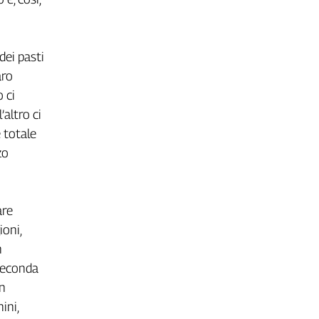
dei pasti
aro
 ci
’altro ci
 totale
zo
are
ioni,
n
 seconda
un
ini,