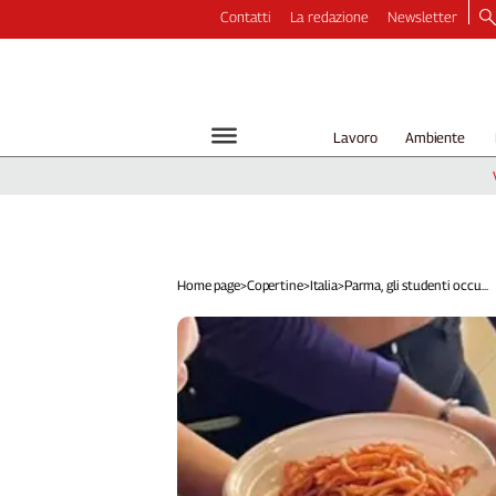
Contatti
La redazione
Newsletter
Video
Podcast
Dirette
Lavoro
Ambiente
Longform
Copertine
Economia
Lavoro
Ambiente
Home page
>
Copertine
>
Italia
>
Parma, gli studenti occu...
Diritti
Welfare
Italia
Internazionale
Culture
Categorie