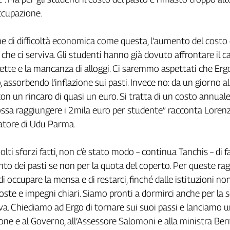
occupazione.
ne di difficoltà economica come questa, l’aumento del costo 
 che ci serviva. Gli studenti hanno già dovuto affrontare il c
bollette e la mancanza di alloggi. Ci saremmo aspettati che Ergo
 assorbendo l’inflazione sui pasti. Invece no: da un giorno all
con un rincaro di quasi un euro. Si tratta di un costo annuale
ssa raggiungere i 2mila euro per studente” racconta Loren
atore di Udu Parma.
ti sforzi fatti, non c’è stato modo – continua Tanchis – di f
nto dei pasti se non per la quota del coperto. Per queste rag
 occupare la mensa e di restarci, finché dalle istituzioni no
oste e impegni chiari. Siamo pronti a dormirci anche per la
a. Chiediamo ad Ergo di tornare sui suoi passi e lanciamo 
one e al Governo, all’Assessore Salomoni e alla ministra Bern