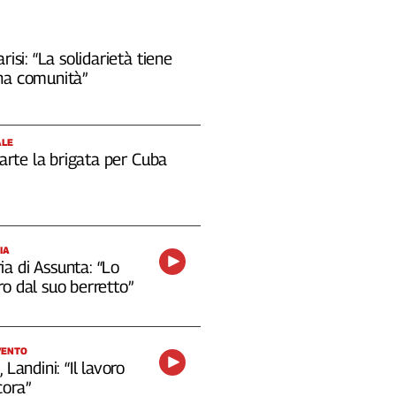
risi: “La solidarietà tiene
na comunità”
ALE
 parte la brigata per Cuba
IA
a di Assunta: “Lo
o dal suo berretto”
VENTO
 Landini: “Il lavoro
cora”