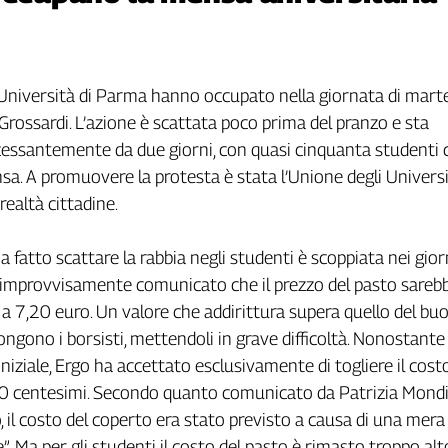
l’Università di Parma hanno occupato nella giornata di marte
Grossardi. L’azione è scattata poco prima del pranzo e sta
essantemente da due giorni, con quasi cinquanta studenti 
. A promuovere la protesta è stata l’Unione degli Universi
realtà cittadine.
ha fatto scattare la rabbia negli studenti è scoppiata nei giorn
improvvisamente comunicato che il prezzo del pasto sareb
a 7,20 euro. Un valore che addirittura supera quello del bu
pongono i borsisti, mettendoli in grave difficoltà. Nonostante
iniziale, Ergo ha accettato esclusivamente di togliere il cost
 70 centesimi. Secondo quanto comunicato da Patrizia Mondi
o, il costo del coperto era stato previsto a causa di una mera
 Ma per gli studenti il costo del pasto è rimasto troppo alto 