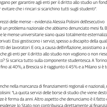
gano per garantire agli enti per il diritto allo studio un fon
 evitare che i rincari si scarichino tutti sugli studenti”.
rezzi delle mense – evidenzia Alessia Polisini dell'esecutivo
 è un problema nazionale che abbiamo denunciato mesi fa. 
 le mense universitarie siano quasi totalmente esternaliz
rivati. Essi gestiscono i servizi, spesso a discapito della qual
itti dei lavoratori. E ora, a causa dell'inflazione, assistiamo a
 che gli enti per il diritto allo studio non vogliono o non rie
tato? Si scarica tutto sulla componente studentesca. A Torino 
ino al 40%, a Brescia si è raggiunto il 45% e a Milano si è t
anche nella mancanza di finanziamenti regionali e nazionali
isini: "La quota servizi delle borse di studio che viene dest
e è ferma da anni. Altro aspetto che denunciamo è il fatto 
 residenze, lo Stato non contribuisca direttamente al finan