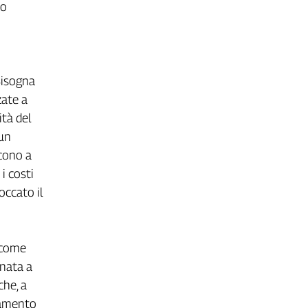
do
Bisogna
zate a
ità del
 un
scono a
i costi
occato il
, come
inata a
che, a
ziamento