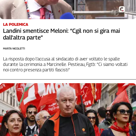
Liguria
Lombardia
Marche
LA POLEMICA
Piemonte
Landini smentisce Meloni: “Cgil non si gira mai
Puglia
dall'altra parte”
Sardegna
Sicilia
MARTA NICOLETTI
Toscana
La risposta dopo l’accusa al sindacato di aver voltato le spalle
durante la cerimonia a Marcinelle. Pestieau, Fgtb: “Ci siamo voltati
Trentino
noi contro presenza partiti fascisti”
Umbria
Valle
D'Aosta
Veneto
Archivio
Storico
1955-
2014