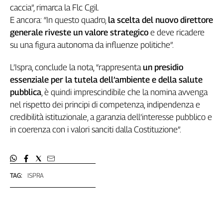
Girasoli
caccia”, rimarca la Flc Cgil.
Il
E ancora: “In questo quadro,
la scelta del nuovo direttore
Sassolino
generale riveste un valore strategico
e deve ricadere
Linea
su una figura autonoma da influenze politiche”.
Economica
Tech
L’Ispra, conclude la nota, “rappresenta
un presidio
It
essenziale per la tutela dell’ambiente e della salute
Easy
pubblica
, è quindi imprescindibile che la nomina avvenga
Inserti
nel rispetto dei principi di competenza, indipendenza e
credibilità istituzionale, a garanzia dell’interesse pubblico e
Idea
in coerenza con i valori sanciti dalla Costituzione”.
Diffusa
InFlai
Le
trasmissioni
TAG:
ISPRA
tv
Work
in
Progress