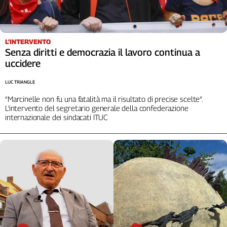
Cerca
L'INTERVENTO
Contatti
Senza diritti e democrazia il lavoro continua a
uccidere
La
LUC TRIANGLE
redazione
“Marcinelle non fu una fatalità ma il risultato di precise scelte”.
L’intervento del segretario generale della confederazione
Newsletter
internazionale dei sindacati ITUC
Social