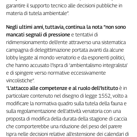
garantire il supporto tecnico alle decisioni pubbliche in
Genova,
materia di tutela ambientale”.
il
sangue
della
Negli ultimi anni, tuttavia, continua la nota “non sono
ragione
mancati segnali di pressione
e tentativi di
120
ridimensionamento dell’ente attraverso una sistematica
anni
campagna di delegittimazione portata avanti da alcune
Cgil
lobby legate al mondo venatorio e da esponenti politici,
Collettiva
che hanno accusato l’Ispra di ‘ambientalismo integralista’
Academy
e di spingere verso normative eccessivamente
vincolistiche”.
Collettiva
Play
“
L’attacco alle competenze e al ruolo dell’Istituto
è in
Rubriche
particolare contenuto nel disegno di legge 1552, volto a
modificare la normativa quadro sulla tutela della fauna e
Collettiva
Talk
sulla regolamentazione dell’attività venatoria con una
La
proposta di modifica della durata della stagione di caccia
settimana
che comporterebbe una riduzione del peso del parere
Collettiva
Ispra nelle decisioni relative all’estensione dei calendari di