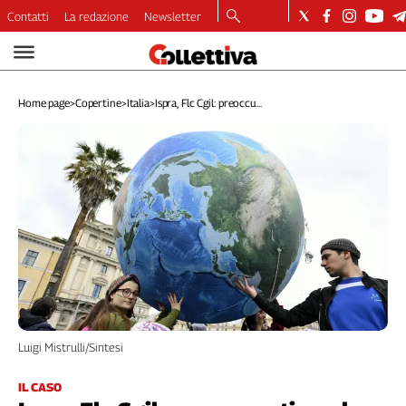
Contatti
La redazione
Newsletter
Video
Podcast
Home page
>
Copertine
>
Italia
>
Ispra, Flc Cgil: preoccu...
Dirette
Longform
Copertine
Economia
Lavoro
Ambiente
Diritti
Welfare
Italia
Internazionale
Culture
Luigi Mistrulli/Sintesi
Categorie
IL CASO