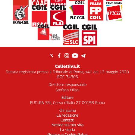
Collettiva.it
Testata registrata presso il Tribunale di Roma, n.41 del 13 maggio 2020.
ROC 34305
Direttore responsabile
Stefano Milani
Editore
FUTURA SRL, Corso d’Italia 27 00198 Roma
Chi siamo
La redazione
Contatti
Notizie sul tuo sito
La storia
Privacy e Cookie Policy