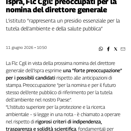
Ispra, Flc Cgil: preoccupati per la
Filcams
nomina del direttore generale
Filctem
Fillea
L’istituto “rappresenta un presidio essenziale per la
Filt
tutela dell’ambiente e della salute pubblica”
Fiom
Fisac
11 giugno 2026 • 10:50
Flai
Flc
La Flc Cgil in vista della prossima nomina del direttore
Fp
generale dell’Ispra esprime
una “forte preoccupazione”
Nidil
per i possibili candidati
rispetto alle anticipazioni di
Slc
stampa. Preoccupazione “per la nomina e per il futuro
Spi
stesso dell’ente pubblico di riferimento per la tutela
Inca
dell’ambiente nel nostro Paese”.
Caaf
“L’Istituto superiore per la protezione e la ricerca
ambientale – si legge in una nota - è chiamato a operare
Speciali
nel rispetto di
rigorosi criteri di indipendenza,
G8
trasparenza e solidità scientifica
, fondamentali per
di