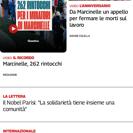
L'ANNIVERSARIO
VIDEO
Da Marcinelle un appello
per fermare le morti sul
lavoro
DAVIDE COLELLA
IL RICORDO
VIDEO
Marcinelle, 262 rintocchi
REDAZIONE
LA LETTERA
Il Nobel Parisi: “La solidarietà tiene insieme una
comunità”
INTERNAZIONALE