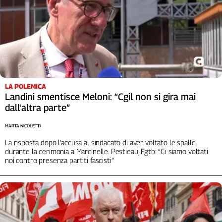
Liguria
Lombardia
Marche
Piemonte
Puglia
Sardegna
Sicilia
LA POLEMICA
Toscana
Landini smentisce Meloni: “Cgil non si gira mai
Trentino
dall'altra parte”
Umbria
MARTA NICOLETTI
Valle
La risposta dopo l’accusa al sindacato di aver voltato le spalle
D'Aosta
durante la cerimonia a Marcinelle. Pestieau, Fgtb: “Ci siamo voltati
Veneto
noi contro presenza partiti fascisti”
Archivio
Storico
1955-
2014