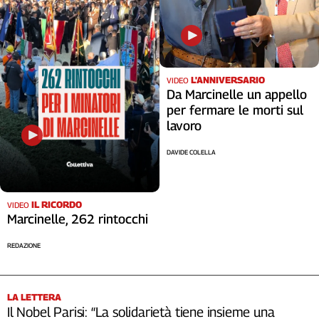
L'ANNIVERSARIO
VIDEO
Da Marcinelle un appello
per fermare le morti sul
lavoro
DAVIDE COLELLA
IL RICORDO
VIDEO
Marcinelle, 262 rintocchi
REDAZIONE
LA LETTERA
Il Nobel Parisi: “La solidarietà tiene insieme una