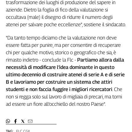
Girasoli
trasformazione dei luoghi di produzione del sapere in
Il
aziende. Dietro la foglia di fico della valutazione si
Sassolino
occultava (male) il disegno di ridurre il numero degli
Linea
atenei per salvare poche eccellenze", sostiene il sindacato.
Economica
Tech
"Da tanto tempo diciamo che la valutazione non deve
It
essere fatta per punire, ma per consentire di recuperare
Easy
chi per qualche motivo, storico o geografico che sia, è
rimasto indietro - conclude la Flc -
Partiamo allora dalla
Inserti
necessità di modificare l’idea dominante in questo
Idea
ultimo decennio di costruire atenei di serie A e di serie
Diffusa
B e lavoriamo per costruire un sistema che attiri
InFlai
studenti e non faccia fuggire i migliori ricercatori
. Che
non si regga solo sul lavoro di migliaia di precari, ma torni
Le
trasmissioni
ad essere un fiore all’occhiello del nostro Paese".
tv
Work
in
Progress
TAG:
FLC CGIL