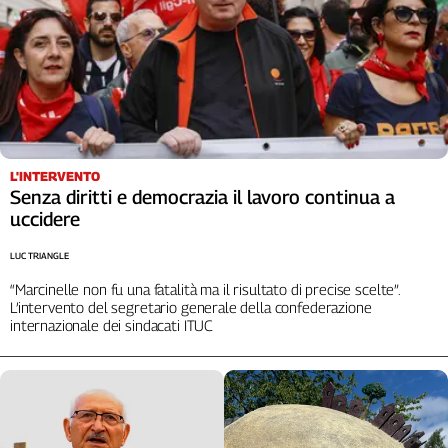
Cerca
Contatti
La
redazione
L'INTERVENTO
Senza diritti e democrazia il lavoro continua a
uccidere
Newsletter
LUC TRIANGLE
Social
“Marcinelle non fu una fatalità ma il risultato di precise scelte”.
L’intervento del segretario generale della confederazione
internazionale dei sindacati ITUC