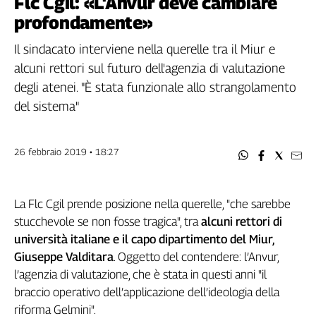
Flc Cgil: «L'Anvur deve cambiare
Filcams
profondamente»
Filctem
Fillea
Il sindacato interviene nella querelle tra il Miur e
Filt
alcuni rettori sul futuro dell'agenzia di valutazione
Fiom
degli atenei. "È stata funzionale allo strangolamento
Fisac
del sistema"
Flai
Flc
26 febbraio 2019 • 18:27
Fp
Nidil
Slc
La Flc Cgil prende posizione nella querelle, "che sarebbe
Spi
stucchevole se non fosse tragica", tra
alcuni rettori di
Inca
università italiane e il capo dipartimento del Miur,
Caaf
Giuseppe Valditara
. Oggetto del contendere: l’Anvur,
l’agenzia di valutazione, che è stata in questi anni "il
Speciali
braccio operativo dell’applicazione dell’ideologia della
G8
riforma Gelmini".
di