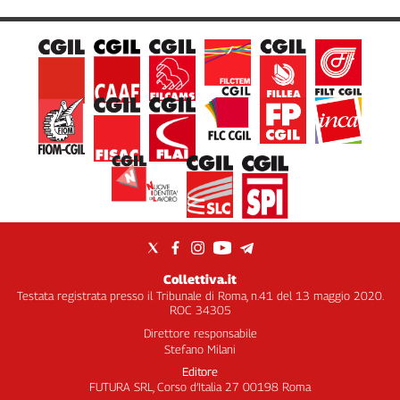
Collettiva.it
Testata registrata presso il Tribunale di Roma, n.41 del 13 maggio 2020.
ROC 34305
Direttore responsabile
Stefano Milani
Editore
FUTURA SRL, Corso d’Italia 27 00198 Roma