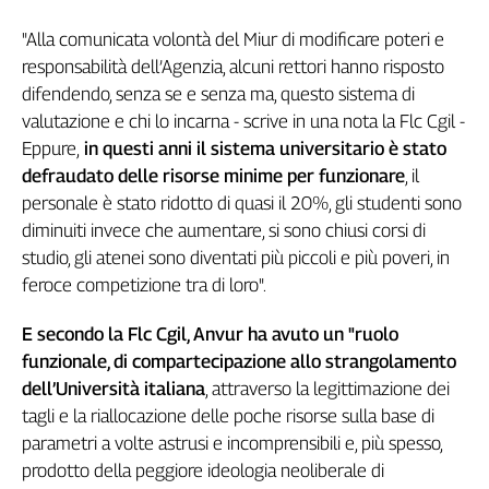
Genova,
"Alla comunicata volontà del Miur di modificare poteri e
il
responsabilità dell’Agenzia, alcuni rettori hanno risposto
sangue
della
difendendo, senza se e senza ma, questo sistema di
ragione
valutazione e chi lo incarna - scrive in una nota la Flc Cgil -
120
Eppure,
in questi anni il sistema universitario è stato
anni
defraudato delle risorse minime per funzionare
, il
Cgil
personale è stato ridotto di quasi il 20%, gli studenti sono
Collettiva
diminuiti invece che aumentare, si sono chiusi corsi di
Academy
studio, gli atenei sono diventati più piccoli e più poveri, in
feroce competizione tra di loro".
Collettiva
Play
Rubriche
E secondo la Flc Cgil, Anvur ha avuto un "ruolo
funzionale, di compartecipazione allo strangolamento
Collettiva
dell’Università italiana
, attraverso la legittimazione dei
Talk
tagli e la riallocazione delle poche risorse sulla base di
La
parametri a volte astrusi e incomprensibili e, più spesso,
settimana
Collettiva
prodotto della peggiore ideologia neoliberale di