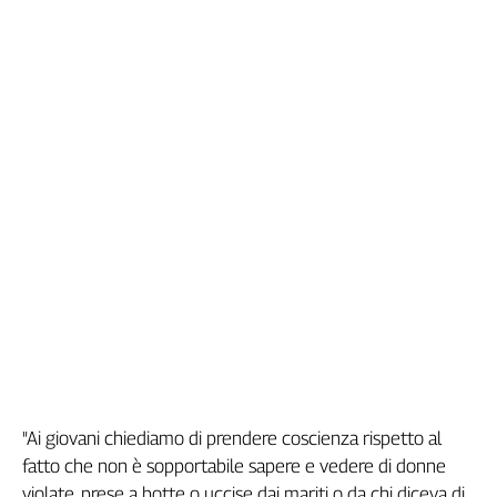
Girasoli
Il
Sassolino
Linea
Economica
Tech
It
Easy
Inserti
Idea
Diffusa
InFlai
Le
trasmissioni
tv
"Ai giovani chiediamo di prendere coscienza rispetto al
Work
fatto che non è sopportabile sapere e vedere di donne
in
Progress
violate, prese a botte o uccise dai mariti o da chi diceva di