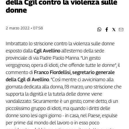
della Cgil contro la violenza sulle
Filcams
donne
Filctem
Fillea
Filt
2 marzo 2022 • 07:58
Fiom
Fisac
Imbrattato lo striscione contro la violenza sulle donne
Flai
esposto dalla
Cgil Avellino
all'esterno della sede
Flc
provinciale di via Padre Paolo Manna. "Un gesto
Fp
vergognoso, opera di idioti, che offende tutte le donne", il
Nidil
commento di
Franco Fiordellisi, segretario generale
Slc
della Cgil di Avellino
. "Così mentre ci avviciniamo alla
Spi
giornata dedicata alla donna, l'8 marzo, uno striscione che
Inca
supporta la dignità e la tutela delle donne viene
vandalizzato. Sicuramente è un gesto, come detto, di un
Caaf
piccolissimo gruppo di idioti, ma quando i diritti delle
Speciali
donne sono lesi ogni giorno - in casa, nel Paese, espulse
per prime dal mondo del lavoro o in esso poco
G8
di