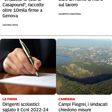
sul lavoro
Casapound”, raccolte
oltre 10mila firme a
GIUSEPPE CHIANTERA
Genova
ANTONIA FAMA
LA FIRMA
CAMPANIA
Dirigenti scolastici:
Campi Flegrei, i sindacati
siglato il Ccnl 2022-24
chiedono misure