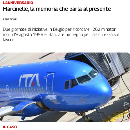
L'ANNIVERSARIO
Cerca
Marcinelle, la memoria che parla al presente
REDAZIONE
Contatti
Due giornate di iniziative in Belgio per ricordare i 262 minatori
morti l’8 agosto 1956 e rilanciare l’impegno per la sicurezza sul
lavoro
La
redazione
Newsletter
Social
IL CASO