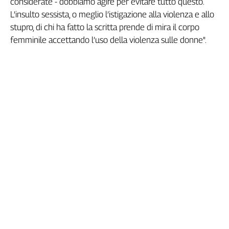
considerate - dobbiamo agire per evitare tutto questo.
Genova,
L’insulto sessista, o meglio l’istigazione alla violenza e allo
il
stupro, di chi ha fatto la scritta prende di mira il corpo
sangue
femminile accettando l’uso della violenza sulle donne".
della
ragione
120
anni
Cgil
Collettiva
Academy
Collettiva
Play
Rubriche
Collettiva
Talk
La
settimana
Collettiva