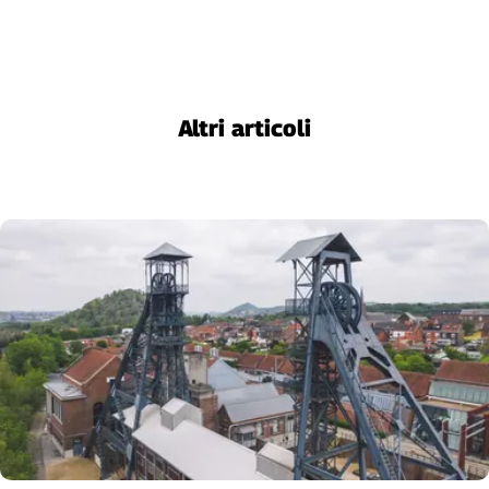
Liguria
Lombardia
Marche
Piemonte
Puglia
Altri articoli
Sardegna
Sicilia
Toscana
Trentino
Umbria
Valle
D'Aosta
Veneto
Archivio
Storico
1955-
2014