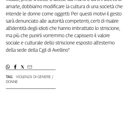
amarle, dobbiamo modificare la cultura di una società che
L'Italia
nel
intende le donne come oggetti. Per questi motivi il gesto
Lavoro
sarà denunciato alle autorità competenti, certi di risalire
all'identità degli idioti che hanno imbrattato lo striscione,
Territori
ma più che punirli vorremmo che capissero il valore
Abruzzo-
sociale e culturale dello striscione esposto all'esterno
Molise
della sede della Cgil di Avellino".
Alto
Adige
Basilicata
Calabria
TAG:
VIOLENZA DI GENERE
DONNE
Campania
Emilia-
Romagna
Friuli
Venezia
Giulia
Lazio