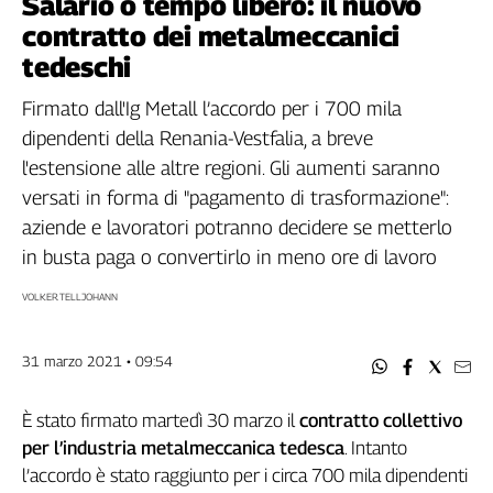
Salario o tempo libero: il nuovo
Filcams
contratto dei metalmeccanici
Filctem
tedeschi
Fillea
Filt
Firmato dall'Ig Metall l’accordo per i 700 mila
Fiom
dipendenti della Renania-Vestfalia, a breve
Fisac
l'estensione alle altre regioni. Gli aumenti saranno
Flai
versati in forma di "pagamento di trasformazione":
Flc
aziende e lavoratori potranno decidere se metterlo
Fp
in busta paga o convertirlo in meno ore di lavoro
Nidil
Slc
VOLKER TELLJOHANN
Spi
Inca
31 marzo 2021 • 09:54
Caaf
È stato firmato martedì 30 marzo il
contratto collettivo
Speciali
per l’industria metalmeccanica tedesca
. Intanto
G8
l’accordo è stato raggiunto per i circa 700 mila dipendenti
di