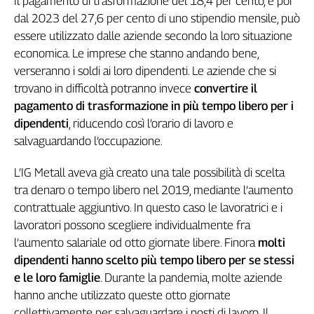
Il pagamento di trasformazione del 18,4 per cento, e poi
Girasoli
dal 2023 del 27,6 per cento di uno stipendio mensile, può
Il
essere utilizzato dalle aziende secondo la loro situazione
Sassolino
economica. Le imprese che stanno andando bene,
Linea
Economica
verseranno i soldi ai loro dipendenti. Le aziende che si
Tech
trovano in difficoltà potranno invece
convertire il
It
pagamento di trasformazione in più tempo libero per i
Easy
dipendenti
, riducendo così l’orario di lavoro e
salvaguardando l’occupazione.
Inserti
Idea
L’IG Metall aveva già creato una tale possibilità di scelta
Diffusa
tra denaro o tempo libero nel 2019, mediante l’aumento
InFlai
contrattuale aggiuntivo. In questo caso le lavoratrici e i
lavoratori possono scegliere individualmente fra
Le
l’aumento salariale od otto giornate libere. Finora
molti
trasmissioni
tv
dipendenti hanno scelto più tempo libero per se stessi
e le loro famiglie
. Durante la pandemia, molte aziende
Work
hanno anche utilizzato queste otto giornate
in
Progress
collettivamente per salvaguardare i posti di lavoro. Il