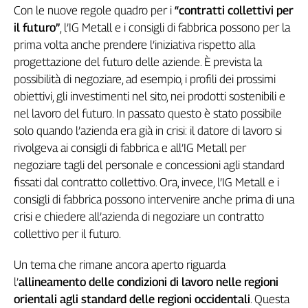
Liguria
Con le nuove regole quadro per i
“contratti collettivi per
Lombardia
il futuro”
, l’IG Metall e i consigli di fabbrica possono per la
Marche
prima volta anche prendere l’iniziativa rispetto alla
Piemonte
progettazione del futuro delle aziende. È prevista la
Puglia
possibilità di negoziare, ad esempio, i profili dei prossimi
Sardegna
obiettivi, gli investimenti nel sito, nei prodotti sostenibili e
Sicilia
nel lavoro del futuro. In passato questo è stato possibile
Toscana
solo quando l’azienda era già in crisi: il datore di lavoro si
Trentino
rivolgeva ai consigli di fabbrica e all’IG Metall per
negoziare tagli del personale e concessioni agli standard
Umbria
fissati dal contratto collettivo. Ora, invece, l’IG Metall e i
Valle
D'Aosta
consigli di fabbrica possono intervenire anche prima di una
Veneto
crisi e chiedere all’azienda di negoziare un contratto
collettivo per il futuro.
Archivio
Storico
Un tema che rimane ancora aperto riguarda
1955-
2014
l’
allineamento delle condizioni di lavoro nelle regioni
orientali agli standard delle regioni occidentali
. Questa