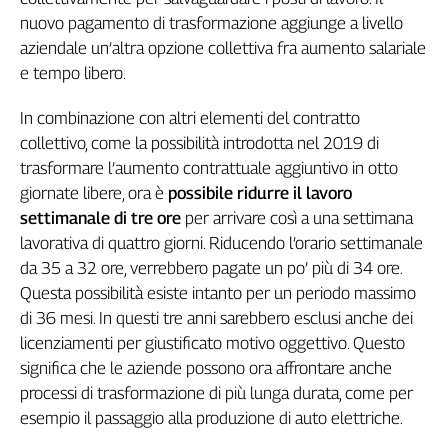
L'Italia
nuovo pagamento di trasformazione aggiunge a livello
nel
aziendale un’altra opzione collettiva fra aumento salariale
Lavoro
e tempo libero.
Territori
In combinazione con altri elementi del contratto
Abruzzo-
collettivo, come la possibilità introdotta nel 2019 di
Molise
trasformare l’aumento contrattuale aggiuntivo in otto
Alto
giornate libere, ora è
possibile ridurre il lavoro
Adige
settimanale di tre ore
per arrivare così a una settimana
Basilicata
lavorativa di quattro giorni. Riducendo l’orario settimanale
Calabria
da 35 a 32 ore, verrebbero pagate un po’ più di 34 ore.
Campania
Questa possibilità esiste intanto per un periodo massimo
Emilia-
di 36 mesi. In questi tre anni sarebbero esclusi anche dei
Romagna
licenziamenti per giustificato motivo oggettivo. Questo
Friuli
significa che le aziende possono ora affrontare anche
Venezia
processi di trasformazione di più lunga durata, come per
Giulia
esempio il passaggio alla produzione di auto elettriche.
Lazio