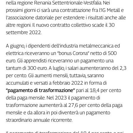
nella regione Renania Settentrionale-Vestfalia. Nei
Genova,
prossimi giorni ci sarà una contrattazione fra l’IG Metall e
il
l’associazione datoriale per estendere i risultati anche alle
sangue
altre regioni. Il nuovo contratto collettivo scade il 30
della
ragione
settembre 2022.
120
anni
A giugno, i dipendenti dell’industria metalmeccanica ed
Cgil
elettrica riceveranno un “bonus Corona” netto di 500
Collettiva
euro. Gli apprendisti riceveranno un pagamento una
Academy
tantum di 300 euro. A luglio, i salari aumenteranno del 2,3
per cento. Gli aumenti mensili, tuttavia, saranno
Collettiva
accumulati e versati a febbraio 2022 in forma di
Play
Rubriche
“pagamento di trasformazione”
pari al 18,4 per cento
della paga mensile. Nel 2023 il pagamento di
Collettiva
trasformazione aumenterà al 27,6 per cento della paga
Talk
mensile e da allora in poi diventerà un pagamento
La
straordinario annuale ricorrente.
settimana
Collettiva