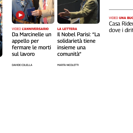
VIDEO
UNA BUO
Casa Rider
dove i diri
VIDEO
L'ANNIVERSARIO
LA LETTERA
Da Marcinelle un
Il Nobel Parisi: “La
appello per
solidarietà tiene
fermare le morti
insieme una
sul lavoro
comunità”
DAVIDE COLELLA
MARTA NICOLETTI