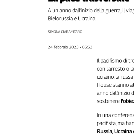
Genova,
A un anno dall'inizio della guerra, il vi
il
Bielorussia e Ucraina
sangue
della
ragione
SIMONA CIARAMITARO
120
anni
24 febbraio 2023 • 05:53
Cgil
Collettiva
Il pacifismo di 
Academy
con l'arresto o l
ucraino, la russ
Collettiva
Play
House stanno att
Rubriche
anno dall'inizio 
sostenere
l'obi
Collettiva
Talk
In una conferen
La
settimana
pacifista, ma ha
Collettiva
Russia, Ucraina 