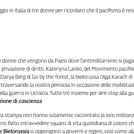
aggio in Italia di tre donne per ricordarci che il pacifismo è r
tre donne che vengono da Paesi dove l'antimilitarismo si paga
a privazione di diritti. Kateryna Lanko, del Movimento pacifis
a Darya Berg di Go by the forest, la bielorussa Olga Karach di
raversando la nostra penisola in occasione delle mobilitaz
della guerra in Ucraina. Tutte tre insieme per dire stop alla g
ezione di coscienza
.
za stampa non hanno solamente raccontato la loro militan
nno fatto intravvedere squarci di vita quotidiana di coloro ch
e Bielorussia
si oppongono a governi e regimi, così come all