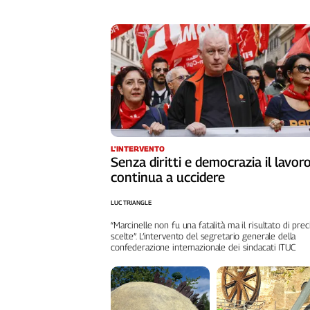
L'Italia
nel
Lavoro
Territori
Abruzzo-
Molise
Alto
Adige
L'INTERVENTO
Senza diritti e democrazia il lavor
Basilicata
continua a uccidere
Calabria
Campania
LUC TRIANGLE
Emilia-
“Marcinelle non fu una fatalità ma il risultato di prec
Romagna
scelte”. L’intervento del segretario generale della
confederazione internazionale dei sindacati ITUC
Friuli
Venezia
Giulia
Lazio