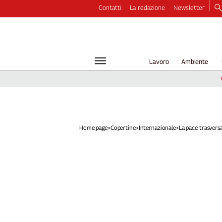
Contatti
La redazione
Newsletter
Video
Podcast
Dirette
Lavoro
Ambiente
Longform
Copertine
Economia
Lavoro
Ambiente
Home page
>
Copertine
>
Internazionale
>
La pace trasvers
Diritti
Welfare
Italia
Internazionale
Culture
Categorie