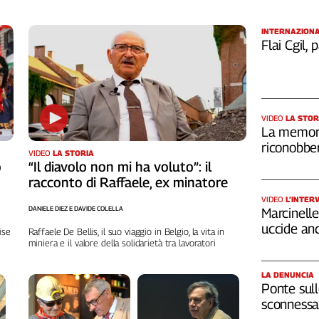
INTERNAZION
Flai Cgil,
VIDEO
LA STOR
La memori
riconobber
VIDEO
LA STORIA
o
“Il diavolo non mi ha voluto”: il
racconto di Raffaele, ex minatore
VIDEO
L’INTER
DANIELE DIEZ E DAVIDE COLELLA
Marcinelle,
uccide an
ise
Raffaele De Bellis, il suo viaggio in Belgio, la vita in
miniera e il valore della solidarietà tra lavoratori
LA DENUNCIA
Ponte sull
sconnessa 