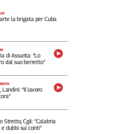
ALE
 parte la brigata per Cuba
IA
a di Assunta: “Lo
o dal suo berretto”
VENTO
 Landini: “Il lavoro
cora”
o Stretto, Cgil: “Calabria
e dubbi sui conti”