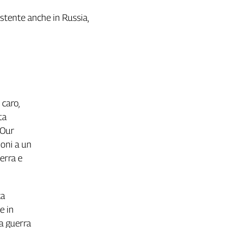
esistente anche in Russia,
 caro,
ta
 Our
ioni a un
uerra e
za
e in
a guerra