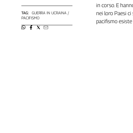
Girasoli
in corso. E hann
Il
nei loro Paesi c
TAG:
GUERRA IN UCRAINA
Sassolino
PACIFISMO
pacifismo esiste
Linea
Economica
Tech
It
Easy
Inserti
Idea
Diffusa
InFlai
Le
trasmissioni
tv
Work
in
Progress