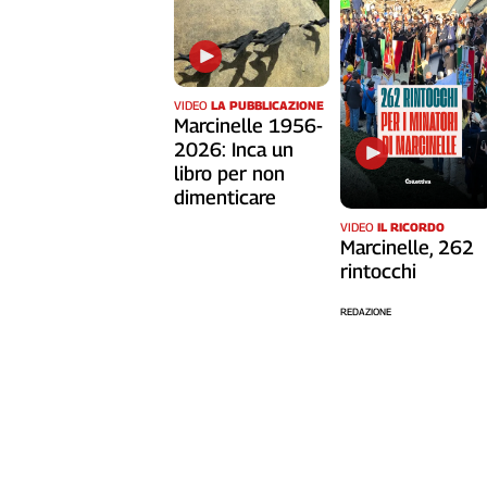
Liguria
Lombardia
Marche
Piemonte
VIDEO
LA PUBBLICAZIONE
Puglia
Marcinelle 1956-
Sardegna
2026: Inca un
libro per non
Sicilia
dimenticare
Toscana
VIDEO
IL RICORDO
Trentino
Marcinelle, 262
Umbria
rintocchi
Valle
D'Aosta
REDAZIONE
Veneto
Archivio
Storico
1955-
2014