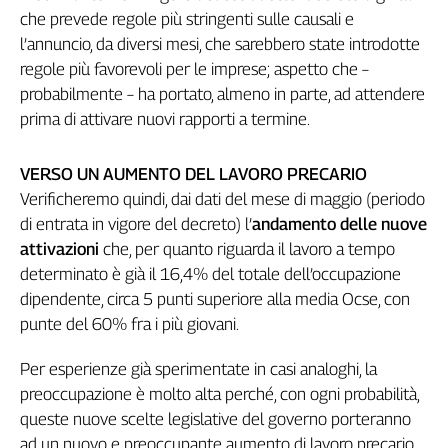
Girasoli
che prevede regole più stringenti sulle causali e
Il
l’annuncio, da diversi mesi, che sarebbero state introdotte
Sassolino
regole più favorevoli per le imprese; aspetto che –
Linea
probabilmente – ha portato, almeno in parte, ad attendere
Economica
prima di attivare nuovi rapporti a termine.
Tech
It
Easy
VERSO UN AUMENTO DEL LAVORO PRECARIO
Verificheremo quindi, dai dati del mese di maggio (periodo
Inserti
di entrata in vigore del decreto) l’
andamento delle nuove
Idea
attivazioni
che, per quanto riguarda il lavoro a tempo
Diffusa
determinato è già il 16,4% del totale dell’occupazione
InFlai
dipendente, circa 5 punti superiore alla media Ocse, con
punte del 60% fra i più giovani.
Le
trasmissioni
tv
Per esperienze già sperimentate in casi analoghi, la
preoccupazione è molto alta perché, con ogni probabilità,
Work
queste nuove scelte legislative del governo porteranno
in
ad un nuovo e preoccupante aumento di lavoro precario,
Progress