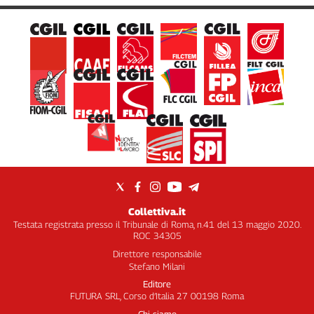
Collettiva.it
Testata registrata presso il Tribunale di Roma, n.41 del 13 maggio 2020.
ROC 34305
Direttore responsabile
Stefano Milani
Editore
FUTURA SRL, Corso d’Italia 27 00198 Roma