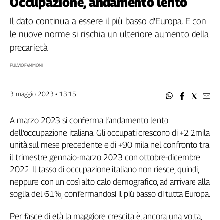
Occupazione, andamento lento
Filcams
Filctem
Il dato continua a essere il più basso d'Europa. E con
Fillea
le nuove norme si rischia un ulteriore aumento della
Filt
precarietà
Fiom
FULVIO FAMMONI
Fisac
Flai
3 maggio 2023 • 13:15
Flc
Fp
A marzo 2023 si conferma l’andamento lento
Nidil
dell’occupazione italiana. Gli occupati crescono di +2 2mila
Slc
unità sul mese precedente e di +90 mila nel confronto tra
Spi
il trimestre gennaio-marzo 2023 con ottobre-dicembre
Inca
2022. Il tasso di occupazione italiano non riesce, quindi,
Caaf
neppure con un così alto calo demografico, ad arrivare alla
Speciali
soglia del 61%, confermandosi il più basso di tutta Europa.
G8
Per fasce di età la maggiore crescita è, ancora una volta,
di