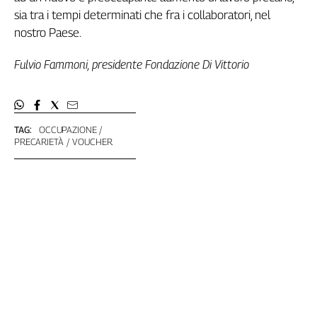
sia tra i tempi determinati che fra i collaboratori, nel
L'Italia
nel
nostro Paese.
Lavoro
Fulvio Fammoni, presidente Fondazione Di Vittorio
Territori
Abruzzo-
Molise
TAG:
OCCUPAZIONE
Alto
PRECARIETÀ
VOUCHER
Adige
Basilicata
Calabria
Campania
Emilia-
Romagna
Friuli
Venezia
Giulia
Lazio