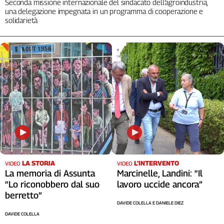
Seconda missione internazionale del sindacato dell’agroindustria,
una delegazione impegnata in un programma di cooperazione e
solidarietà
LA STORIA
L’INTERVENTO
VIDEO
VIDEO
La memoria di Assunta
Marcinelle, Landini: “Il
“Lo riconobbero dal suo
lavoro uccide ancora”
berretto”
DAVIDE COLELLA E DANIELE DIEZ
DAVIDE COLELLA