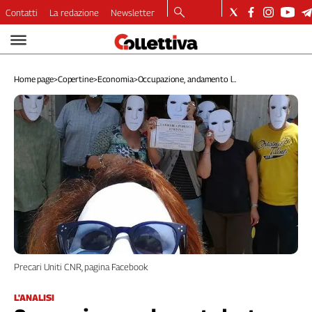
Contatti
La redazione
Newsletter
Video
Podcast
Home page
>
Copertine
>
Economia
>
Occupazione, andamento l...
Dirette
Longform
Copertine
Economia
Lavoro
Ambiente
Diritti
Welfare
Italia
Internazionale
Precari Uniti CNR, pagina Facebook
Culture
Categorie
L'ANALISI