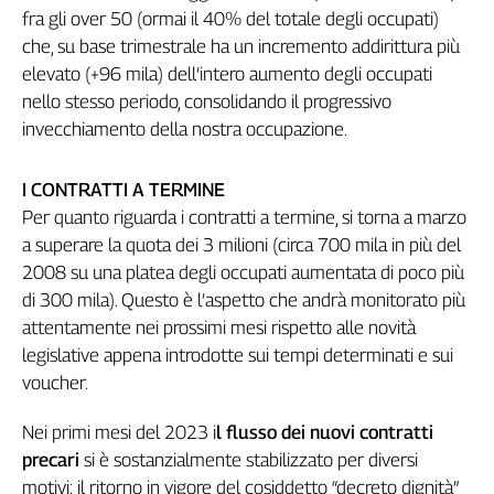
fra gli over 50 (ormai il 40% del totale degli occupati)
Genova,
che, su base trimestrale ha un incremento addirittura più
il
sangue
elevato (+96 mila) dell’intero aumento degli occupati
della
nello stesso periodo, consolidando il progressivo
ragione
invecchiamento della nostra occupazione.
120
anni
I CONTRATTI A TERMINE
Cgil
Per quanto riguarda i contratti a termine, si torna a marzo
Collettiva
a superare la quota dei 3 milioni (circa 700 mila in più del
Academy
2008 su una platea degli occupati aumentata di poco più
Collettiva
di 300 mila). Questo è l’aspetto che andrà monitorato più
Play
attentamente nei prossimi mesi rispetto alle novità
Rubriche
legislative appena introdotte sui tempi determinati e sui
Collettiva
voucher.
Talk
La
Nei primi mesi del 2023 i
l flusso dei nuovi contratti
settimana
precari
si è sostanzialmente stabilizzato per diversi
Collettiva
motivi: il ritorno in vigore del cosiddetto “decreto dignità”