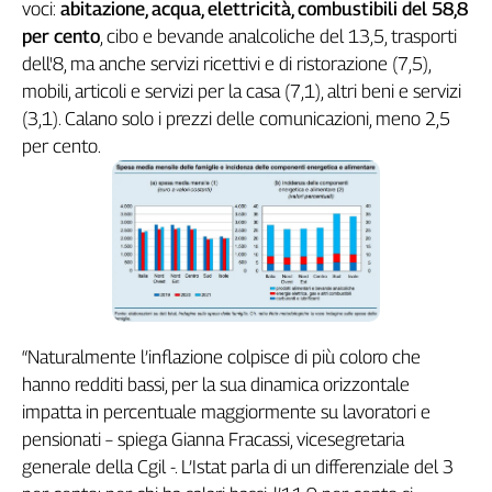
Girasoli
voci:
abitazione, acqua, elettricità, combustibili del 58,8
Il
per cento
, cibo e bevande analcoliche del 13,5, trasporti
Sassolino
dell'8, ma anche servizi ricettivi e di ristorazione (7,5),
Linea
mobili, articoli e servizi per la casa (7,1), altri beni e servizi
Economica
(3,1). Calano solo i prezzi delle comunicazioni, meno 2,5
Tech
per cento.
It
Easy
Inserti
Idea
Diffusa
InFlai
“Naturalmente l’inflazione colpisce di più coloro che
Le
hanno redditi bassi, per la sua dinamica orizzontale
trasmissioni
tv
impatta in percentuale maggiormente su lavoratori e
pensionati – spiega Gianna Fracassi, vicesegretaria
Work
in
generale della Cgil -. L’Istat parla di un differenziale del 3
Progress