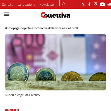
Contatti
La redazione
Newsletter
Video
Podcast
Home page
>
Copertine
>
Economia
>
Inflazione record, croll...
Dirette
Longform
Copertine
Economia
Lavoro
Ambiente
Diritti
Welfare
Italia
Internazionale
Culture
Gundula Vogel da Pixabay
Categorie
AUMENTI