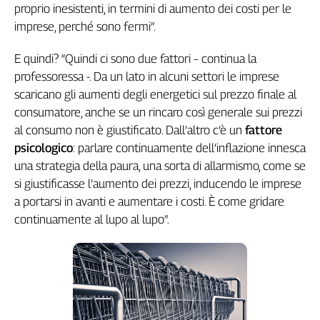
proprio inesistenti, in termini di aumento dei costi per le
Cerca
imprese, perché sono fermi”.
E quindi? “Quindi ci sono due fattori – continua la
Contatti
professoressa -. Da un lato in alcuni settori le imprese
scaricano gli aumenti degli energetici sul prezzo finale al
La
consumatore, anche se un rincaro così generale sui prezzi
redazione
al consumo non è giustificato. Dall’altro c’è un
fattore
psicologico
: parlare continuamente dell’inflazione innesca
Newsletter
una strategia della paura, una sorta di allarmismo, come se
si giustificasse l’aumento dei prezzi, inducendo le imprese
a portarsi in avanti e aumentare i costi. È come gridare
Social
continuamente al lupo al lupo”.