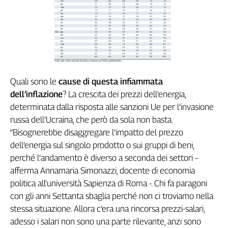
Liguria
Lombardia
Marche
Piemonte
Puglia
Sardegna
Quali sono le
cause di questa infiammata
Sicilia
dell’inflazione
? La crescita dei prezzi dell’energia,
Toscana
determinata dalla risposta alle sanzioni Ue per l’invasione
Trentino
russa dell’Ucraina, che però da sola non basta.
Umbria
“Bisognerebbe disaggregare l’impatto del prezzo
Valle
dell’energia sul singolo prodotto o sui gruppi di beni,
D'Aosta
perché l’andamento è diverso a seconda dei settori –
Veneto
afferma Annamaria Simonazzi, docente di economia
Archivio
politica all'università Sapienza di Roma -. Chi fa paragoni
Storico
con gli anni Settanta sbaglia perché non ci troviamo nella
1955-
2014
stessa situazione. Allora c’era una rincorsa prezzi-salari,
adesso i salari non sono una parte rilevante, anzi sono