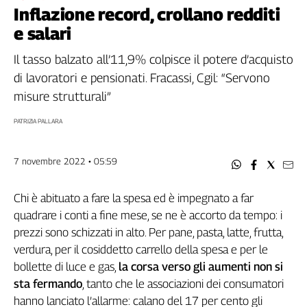
Filcams
Inflazione record, crollano redditi
Filctem
e salari
Fillea
Il tasso balzato all’11,9% colpisce il potere d’acquisto
Filt
di lavoratori e pensionati. Fracassi, Cgil: “Servono
Fiom
misure strutturali”
Fisac
Flai
PATRIZIA PALLARA
Flc
Fp
7 novembre 2022 • 05:59
Nidil
Slc
Chi è abituato a fare la spesa ed è impegnato a far
Spi
quadrare i conti a fine mese, se ne è accorto da tempo: i
Inca
prezzi sono schizzati in alto. Per pane, pasta, latte, frutta,
Caaf
verdura, per il cosiddetto carrello della spesa e per le
bollette di luce e gas,
la corsa verso gli aumenti non si
Speciali
sta fermando
, tanto che le associazioni dei consumatori
G8
hanno lanciato l’allarme: calano del 17 per cento gli
di