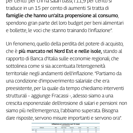
per cento: per chi ha salari bassi, l’11,9 per cento si
L'Italia
traduce in un 15 per cento di aumenti. Si tratta di
nel
famiglie che hanno un’alta propensione al consumo
,
Lavoro
spendono gran parte del loro budget per beni alimentari
e bollette, le voci che stanno trainando l’inflazione”.
Territori
Abruzzo-
Un fenomeno, quello della perdita del potere di acquisto,
Molise
che è
più marcato nel Nord Est e nelle isole,
stando al
Alto
rapporto di Banca d'Italia sulle economie regionali, che
Adige
sottolinea come si sia accentuata l’eterogeneità
Basilicata
territoriale negli andamenti dell’inflazione. “Partiamo da
Calabria
una condizione d'impoverimento salariale che era
Campania
preesistente, per la quale da tempo chiediamo interventi
Emilia-
strutturali – aggiunge Fracassi -, adesso siamo a una
Romagna
crescita esponenziale dell’erosione di salari e pensioni: non
Friuli
siamo più nell’emergenza, l’abbiamo superata. Bisogna
Venezia
dare risposte, servono misure importanti e servono ora”.
Giulia
Lazio