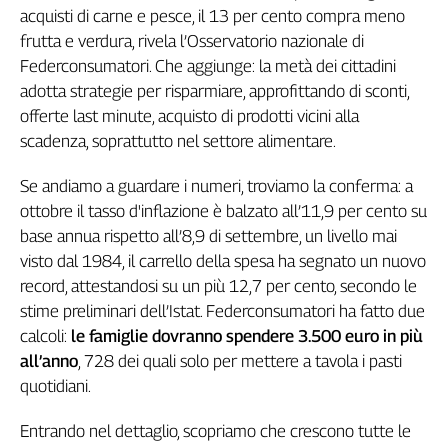
acquisti di carne e pesce, il 13 per cento compra meno
Genova,
frutta e verdura, rivela l’Osservatorio nazionale di
il
sangue
Federconsumatori. Che aggiunge: la metà dei cittadini
della
adotta strategie per risparmiare, approfittando di sconti,
ragione
offerte last minute, acquisto di prodotti vicini alla
120
scadenza, soprattutto nel settore alimentare.
anni
Cgil
Se andiamo a guardare i numeri, troviamo la conferma: a
Collettiva
ottobre il tasso d'inflazione è balzato all’11,9 per cento su
Academy
base annua rispetto all’8,9 di settembre, un livello mai
visto dal 1984, il carrello della spesa ha segnato un nuovo
Collettiva
Play
record, attestandosi su un più 12,7 per cento, secondo le
Rubriche
stime preliminari dell’Istat. Federconsumatori ha fatto due
calcoli:
le famiglie dovranno spendere 3.500 euro in più
Collettiva
Talk
all’anno
, 728 dei quali solo per mettere a tavola i pasti
La
quotidiani.
settimana
Collettiva
Entrando nel dettaglio, scopriamo che crescono tutte le