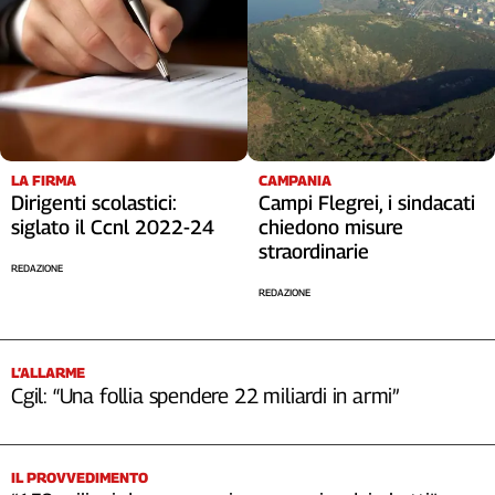
LA FIRMA
CAMPANIA
Dirigenti scolastici:
Campi Flegrei, i sindacati
siglato il Ccnl 2022-24
chiedono misure
straordinarie
REDAZIONE
REDAZIONE
L’ALLARME
Cgil: “Una follia spendere 22 miliardi in armi”
IL PROVVEDIMENTO