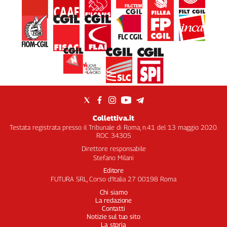
Collettiva.it
Testata registrata presso il Tribunale di Roma, n.41 del 13 maggio 2020.
ROC 34305
Direttore responsabile
Stefano Milani
Editore
FUTURA SRL, Corso d’Italia 27 00198 Roma
Chi siamo
La redazione
Contatti
Notizie sul tuo sito
La storia