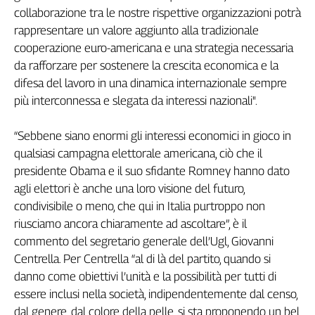
Girasoli
collaborazione tra le nostre rispettive organizzazioni potrà
Il
rappresentare un valore aggiunto alla tradizionale
Sassolino
cooperazione euro-americana e una strategia necessaria
Linea
da rafforzare per sostenere la crescita economica e la
Economica
difesa del lavoro in una dinamica internazionale sempre
Tech
più interconnessa e slegata da interessi nazionali".
It
Easy
“Sebbene siano enormi gli interessi economici in gioco in
Inserti
qualsiasi campagna elettorale americana, ciò che il
presidente Obama e il suo sfidante Romney hanno dato
Idea
Diffusa
agli elettori è anche una loro visione del futuro,
InFlai
condivisibile o meno, che qui in Italia purtroppo non
riusciamo ancora chiaramente ad ascoltare”, è il
Le
commento del segretario generale dell’Ugl, Giovanni
trasmissioni
Centrella. Per Centrella “al di là del partito, quando si
tv
danno come obiettivi l’unità e la possibilità per tutti di
Work
essere inclusi nella società, indipendentemente dal censo,
in
dal genere, dal colore della pelle, si sta proponendo un bel
Progress