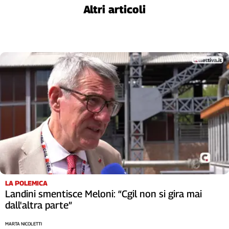
Altri articoli
Cerca
Contatti
La
redazione
Newsletter
Social
LA POLEMICA
Landini smentisce Meloni: “Cgil non si gira mai
dall'altra parte”
MARTA NICOLETTI