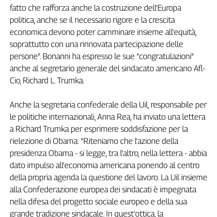
fatto che rafforza anche la costruzione dell'Europa
Genova,
politica, anche se il necessario rigore e la crescita
il
sangue
economica devono poter camminare insieme all'equità,
della
soprattutto con una rinnovata partecipazione delle
ragione
persone". Bonanni ha espresso le sue "congratulazioni"
120
anche al segretario generale del sindacato americano Afl-
anni
Cio, Richard L. Trumka.
Cgil
Collettiva
Anche la segretaria confederale della Uil, responsabile per
Academy
le politiche internazionali, Anna Rea, ha inviato una lettera
Collettiva
a Richard Trumka per esprimere soddisfazione per la
Play
rielezione di Obama: "Riteniamo che l'azione della
Rubriche
presidenza Obama - si legge, tra l'altro, nella lettera - abbia
Collettiva
dato impulso all'economia americana ponendo al centro
Talk
della propria agenda la questione del lavoro. La Uil insieme
La
alla Confederazione europea dei sindacati è impegnata
settimana
nella difesa del progetto sociale europeo e della sua
Collettiva
grande tradizione sindacale. In quest'ottica, la