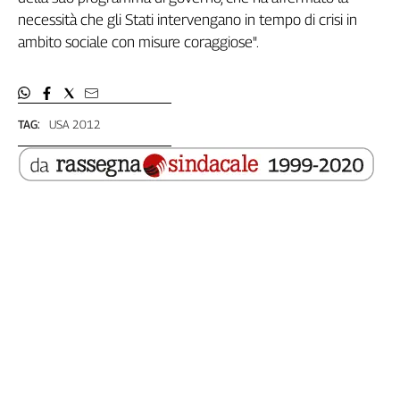
Liguria
necessità che gli Stati intervengano in tempo di crisi in
Lombardia
ambito sociale con misure coraggiose".
Marche
Piemonte
Puglia
Sardegna
TAG:
USA 2012
Sicilia
Toscana
Trentino
Umbria
Valle
D'Aosta
Veneto
Archivio
Storico
1955-
2014