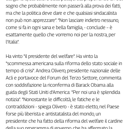
sogno che probabilmente non passerà alla prova dei fatti,
L'Italia
nel
ma che la politica deve dare e che qualsiasi sindacalista
Lavoro
non può non apprezzare”. “Non lasciare indietro nessuno,
come si fa in ogni sana e bella famiglia, - conclude – è
Territori
esattamente quello che vorremo noi per la nostra, per
Abruzzo-
l’Italia”.
Molise
Alto
Ha vinto "il presidente del welfare". Ha vinto la
Adige
"scommessa americana sulla riforma dello stato sociale in
Basilicata
tempo di crisi". Andrea Olivero, presidente nazionale delle
Calabria
Acli e portavoce del Forum del Terzo Settore, commenta
Campania
con soddisfazione la riconferma di Barack Obama alla
Emilia-
guida degli Stati Uniti d'America: "Per noi una è splendida
Romagna
notizia". "Nonostante le difficoltà, le fatiche e le
Friuli
contraddizioni - spiega Olivero - è stato eletto, nel Paese
Venezia
forse più liberista e antistatalista del mondo, un
Giulia
presidente che ha fatto della riforma del welfare il cardine
Lazio
della suo programma di governo, che ha affermato la