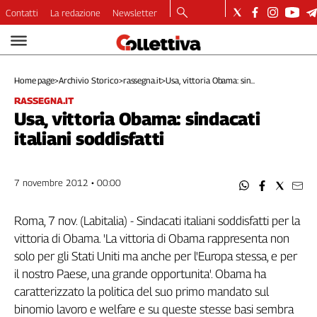
Contatti
La redazione
Newsletter
Video
Podcast
Home page
>
Archivio Storico
>
rassegna.it
>
Usa, vittoria Obama: sin...
Dirette
RASSEGNA.IT
Longform
Usa, vittoria Obama: sindacati
Copertine
italiani soddisfatti
Economia
Lavoro
Ambiente
7 novembre 2012 • 00:00
Diritti
Welfare
Roma, 7 nov. (Labitalia) - Sindacati italiani soddisfatti per la
Italia
vittoria di Obama. 'La vittoria di Obama rappresenta non
Internazionale
solo per gli Stati Uniti ma anche per l'Europa stessa, e per
Culture
il nostro Paese, una grande opportunita'. Obama ha
caratterizzato la politica del suo primo mandato sul
Categorie
binomio lavoro e welfare e su queste stesse basi sembra