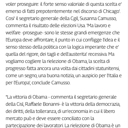
voler proseguire: il forte senso valoriale di questa scelta e'
Filcams
emerso di fatti prepotentemente nel discorso di Chicago'.
Filctem
Cosi' il segretario generale della Cgil, Susanna Camusso,
Fillea
commenta il risultato delle elezioni Usa. 'Ma lavoro e
Filt
welfare -prosegue- sono le stesse grandi emergenze che
Fiom
l'Europa deve affrontare, il punto in cui confligge l'idea e il
Fisac
senso stesso della politica con la logica imperante che e'
Flai
quella del rigore, dei tagli e dell'austerita' recessiva. Ma
Flc
vogliamo cogliere la rielezione di Obama, la scelta di
Fp
progresso fatta ancora una volta dai cittadini statunitensi,
Nidil
come un segno, una buona notizia, un auspicio per l'Italia e
Slc
per l'Europa', conclude Camusso.
Spi
Inca
"La vittoria di Obama - commenta il segretario generale
Caaf
della Cisl, Raffaele Bonanni- è la vittoria della democrazia,
dei diritti, della tolleranza, di un'economia in cui il libero
Speciali
mercato può e deve essere conciliato con la
G8
partecipazione dei lavoratori. La rielezione di Obama è un
di