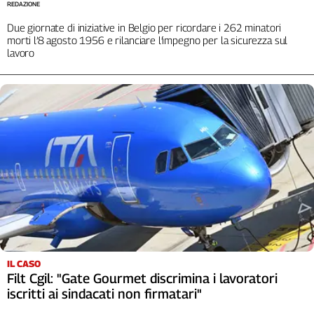
Liguria
REDAZIONE
Lombardia
Due giornate di iniziative in Belgio per ricordare i 262 minatori
morti l’8 agosto 1956 e rilanciare l’impegno per la sicurezza sul
Marche
lavoro
Piemonte
Puglia
Sardegna
Sicilia
Toscana
Trentino
Umbria
Valle
D'Aosta
Veneto
Archivio
Storico
IL CASO
1955-
Filt Cgil: "Gate Gourmet discrimina i lavoratori
2014
iscritti ai sindacati non firmatari"