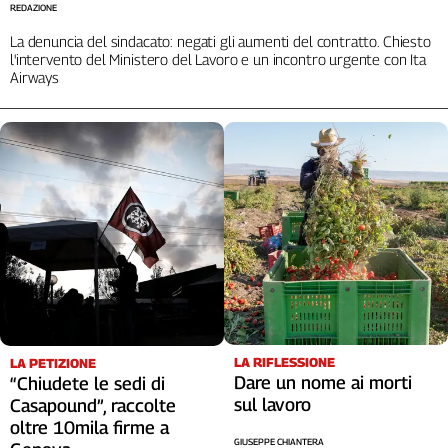
REDAZIONE
Cerca
La denuncia del sindacato: negati gli aumenti del contratto. Chiesto
l'intervento del Ministero del Lavoro e un incontro urgente con Ita
Airways
Contatti
La
redazione
Newsletter
Social
LA RIFLESSIONE
LA PETIZIONE
Dare un nome ai morti
“Chiudete le sedi di
sul lavoro
Casapound”, raccolte
oltre 10mila firme a
GIUSEPPE CHIANTERA