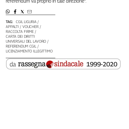
referendum va proprio in tale direzione".
Girasoli
Il
Sassolino
TAG:
CGIL LIGURIA
Linea
APPALTI
VOUCHER
Economica
RACCOLTA FIRME
Tech
CARTA DEI DIRITTI
UNIVERSALI DEL LAVORO
It
REFERENDUM CGIL
Easy
LICENZIAMENTO ILLEGITTIMO
Inserti
Idea
Diffusa
InFlai
Le
trasmissioni
tv
Work
in
Progress