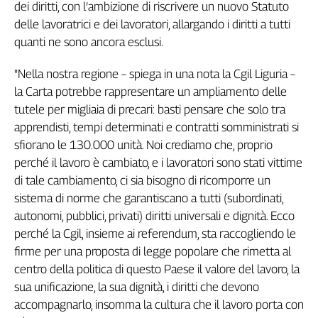
dei diritti, con l’ambizione di riscrivere un nuovo Statuto
Filcams
delle lavoratrici e dei lavoratori, allargando i diritti a tutti
Filctem
quanti ne sono ancora esclusi.
Fillea
Filt
"Nella nostra regione – spiega in una nota la Cgil Liguria –
Fiom
la Carta potrebbe rappresentare un ampliamento delle
Fisac
tutele per migliaia di precari: basti pensare che solo tra
Flai
apprendisti, tempi determinati e contratti somministrati si
Flc
sfiorano le 130.000 unità. Noi crediamo che, proprio
Fp
perché il lavoro è cambiato, e i lavoratori sono stati vittime
Nidil
di tale cambiamento, ci sia bisogno di ricomporre un
Slc
sistema di norme che garantiscano a tutti (subordinati,
Spi
autonomi, pubblici, privati) diritti universali e dignità. Ecco
Inca
perché la Cgil, insieme ai referendum, sta raccogliendo le
Caaf
firme per una proposta di legge popolare che rimetta al
centro della politica di questo Paese il valore del lavoro, la
Speciali
sua unificazione, la sua dignità, i diritti che devono
accompagnarlo, insomma la cultura che il lavoro porta con
G8
di