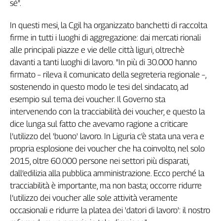
sé".
Genova,
il
In questi mesi, la Cgil ha organizzato banchetti di raccolta
sangue
firme in tutti i luoghi di aggregazione: dai mercati rionali
della
alle principali piazze e vie delle città liguri, oltrechè
ragione
davanti a tanti luoghi di lavoro. "In più di 30.000 hanno
120
firmato – rileva il comunicato della segreteria regionale –,
anni
Cgil
sostenendo in questo modo le tesi del sindacato, ad
esempio sul tema dei voucher. Il Governo sta
Collettiva
Academy
intervenendo con la tracciabilità dei voucher, e questo la
dice lunga sul fatto che avevamo ragione a criticare
Collettiva
l’utilizzo del 'buono' lavoro. In Liguria c’è stata una vera e
Play
propria esplosione dei voucher che ha coinvolto, nel solo
Rubriche
2015, oltre 60.000 persone nei settori più disparati,
Collettiva
dall’edilizia alla pubblica amministrazione. Ecco perché la
Talk
tracciabilità è importante, ma non basta; occorre ridurre
La
l’utilizzo dei voucher alle sole attività veramente
settimana
occasionali e ridurre la platea dei 'datori di lavoro': il nostro
Collettiva