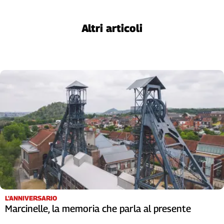
L'Italia
nel
Altri articoli
Lavoro
Territori
Abruzzo-
Molise
Alto
Adige
Basilicata
Calabria
Campania
Emilia-
Romagna
Friuli
Venezia
L'ANNIVERSARIO
Giulia
Marcinelle, la memoria che parla al presente
Lazio