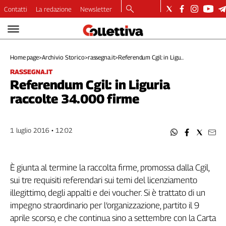
Contatti
La redazione
Newsletter
Video
Podcast
Home page
>
Archivio Storico
>
rassegna.it
>
Referendum Cgil: in Ligu...
Dirette
RASSEGNA.IT
Longform
Referendum Cgil: in Liguria
Copertine
raccolte 34.000 firme
Economia
Lavoro
Ambiente
1 luglio 2016 • 12:02
Diritti
Welfare
È giunta al termine la raccolta firme, promossa dalla Cgil,
Italia
sui tre requisiti referendari sui temi del licenziamento
Internazionale
illegittimo, degli appalti e dei voucher. Si è trattato di un
Culture
impegno straordinario per l’organizzazione, partito il 9
Categorie
aprile scorso, e che continua sino a settembre con la Carta