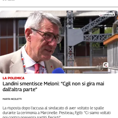
Cerca
Contatti
La
redazione
Newsletter
Social
LA POLEMICA
Landini smentisce Meloni: “Cgil non si gira mai
dall'altra parte”
MARTA NICOLETTI
La risposta dopo l’accusa al sindacato di aver voltato le spalle
durante la cerimonia a Marcinelle. Pestieau, Fgtb: “Ci siamo voltati
noi contro presenza partiti fascisti”