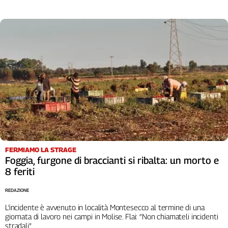
Liguria
Lombardia
Marche
Piemonte
Puglia
Sardegna
Sicilia
Toscana
Trentino
Umbria
Valle
D'Aosta
FERMIAMO LA STRAGE
Foggia, furgone di braccianti si ribalta: un morto e
Veneto
8 feriti
Archivio
Storico
REDAZIONE
1955-
L’incidente è avvenuto in località Montesecco al termine di una
2014
giornata di lavoro nei campi in Molise. Flai: “Non chiamateli incidenti
stradali”