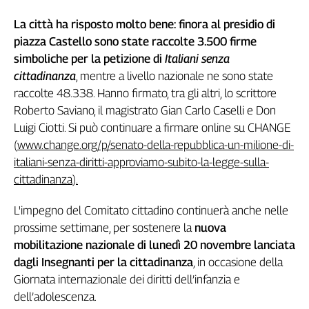
Girasoli
Il
La città ha risposto molto bene: finora al presidio di
Sassolino
piazza Castello sono state raccolte 3.500 firme
Linea
simboliche per la petizione di
Italiani senza
Economica
cittadinanza
, mentre a livello nazionale ne sono state
Tech
raccolte 48.338. Hanno firmato, tra gli altri, lo scrittore
It
Roberto Saviano, il magistrato Gian Carlo Caselli e Don
Easy
Luigi Ciotti. Si può continuare a firmare online su CHANGE
Inserti
(
www.change.org/p/senato-della-repubblica-un-milione-di-
italiani-senza-diritti-approviamo-subito-la-legge-sulla-
Idea
cittadinanza
).
Diffusa
InFlai
L'impegno del Comitato cittadino continuerà anche nelle
prossime settimane, per sostenere la
nuova
Le
trasmissioni
mobilitazione nazionale di lunedì 20 novembre lanciata
tv
dagli Insegnanti per la cittadinanza
, in occasione della
Work
Giornata internazionale dei diritti dell’infanzia e
in
dell’adolescenza.
Progress