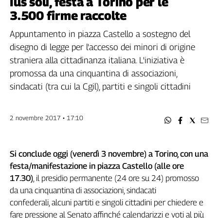
Ius soli, festa a Torino per le
Filcams
3.500 firme raccolte
Filctem
Fillea
Appuntamento in piazza Castello a sostegno del
Filt
disegno di legge per l'accesso dei minori di origine
Fiom
straniera alla cittadinanza italiana. L'iniziativa è
Fisac
promossa da una cinquantina di associazioni,
Flai
sindacati (tra cui la Cgil), partiti e singoli cittadini
Flc
Fp
2 novembre 2017 • 17:10
Nidil
Slc
Spi
Si conclude oggi (venerdì 3 novembre) a Torino, con una
Inca
festa/manifestazione in piazza Castello (alle ore
Caaf
17.30)
, il presidio permanente (24 ore su 24) promosso
da una cinquantina di associazioni, sindacati
Speciali
confederali, alcuni partiti e singoli cittadini per chiedere e
G8
fare pressione al Senato affinché calendarizzi e voti al più
di