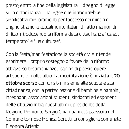
presto, entro la fine della legislatura, il disegno di legge
Genova,
sulla cittadinanza. Una legge che introdurrebbe
il
sangue
significativi miglioramenti per l'accesso dei minori di
della
origine straniera, attualmente italiani di fatto ma non di
ragione
diritto, introducendo la riforma della cittadinanza “ius soli
120
temperato” e “ius culturae”.
anni
Cgil
Con la festa/manifestazione la società civile intende
Collettiva
esprimere il proprio sostegno a favore della riforma
Academy
attraverso testimonianze, reading di poesie, opere
artistiche e molto altro.
La mobilitazione è iniziata il 20
Collettiva
Play
ottobre scorso
con un sit-in insieme alle scuole e alla
Rubriche
cittadinanza, con la partecipazione di bambine e bambini,
insegnanti, associazioni, studenti, sindacati ed esponenti
Collettiva
Talk
delle istituzioni: tra quest'ultimi il presidente della
La
Regione Piemonte Sergio Chiamparino, l'assessora del
settimana
Comune torinese Monica Cerutti, la consigliera comunale
Collettiva
Eleonora Artesio.