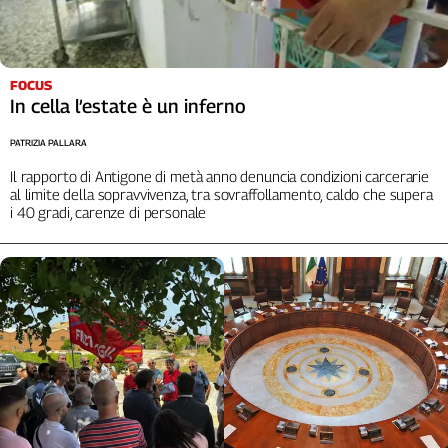
L'Italia
nel
Lavoro
FOCUS
In cella l’estate è un inferno
Territori
Abruzzo-
PATRIZIA PALLARA
Molise
Il rapporto di Antigone di metà anno denuncia condizioni carcerarie
Alto
al limite della sopravvivenza, tra sovraffollamento, caldo che supera
Adige
i 40 gradi, carenze di personale
Basilicata
Calabria
Campania
Emilia-
Romagna
Friuli
Venezia
Giulia
Lazio