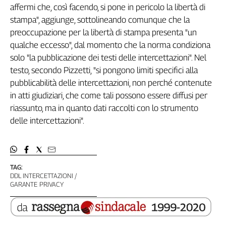
affermi che, così facendo, si pone in pericolo la libertà di
Filcams
stampa", aggiunge, sottolineando comunque che la
Filctem
preoccupazione per la libertà di stampa presenta "un
Fillea
qualche eccesso", dal momento che la norma condiziona
Filt
solo "la pubblicazione dei testi delle intercettazioni". Nel
Fiom
testo, secondo Pizzetti, "si pongono limiti specifici alla
Fisac
pubblicabilità delle intercettazioni, non perché contenute
Flai
in atti giudiziari, che come tali possono essere diffusi per
Flc
riassunto, ma in quanto dati raccolti con lo strumento
Fp
delle intercettazioni".
Nidil
Slc
Spi
Inca
TAG:
DDL INTERCETTAZIONI
Caaf
GARANTE PRIVACY
Speciali
G8
di