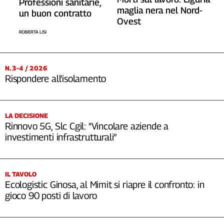
Professioni sanitarie,
maglia nera nel Nord-
Cerca
un buon contratto
Ovest
ROBERTA LISI
Contatti
N. 3-4 / 2026
La
Rispondere all’isolamento
redazione
Newsletter
LA DECISIONE
Rinnovo 5G, Slc Cgil: "Vincolare aziende a
investimenti infrastrutturali”
Social
IL TAVOLO
Ecologistic Ginosa, al Mimit si riapre il confronto: in
gioco 90 posti di lavoro