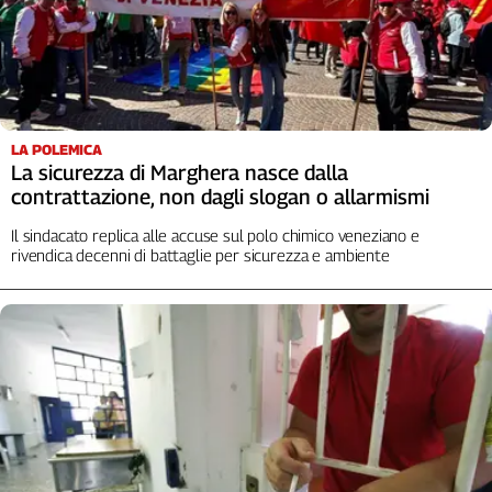
Girasoli
Il
Sassolino
Linea
Economica
Tech
LA POLEMICA
It
La sicurezza di Marghera nasce dalla
Easy
contrattazione, non dagli slogan o allarmismi
Inserti
Il sindacato replica alle accuse sul polo chimico veneziano e
rivendica decenni di battaglie per sicurezza e ambiente
Idea
Diffusa
InFlai
Le
trasmissioni
tv
Work
in
Progress