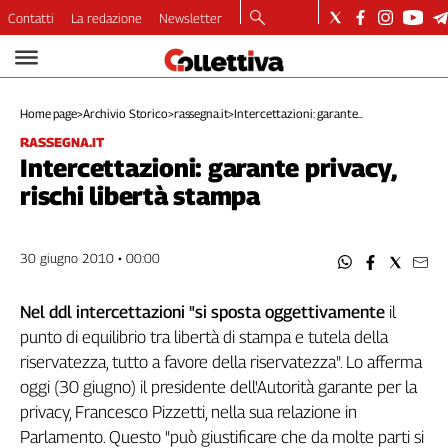
Contatti
La redazione
Newsletter
Video
Podcast
Home page
>
Archivio Storico
>
rassegna.it
>
Intercettazioni: garante...
Dirette
RASSEGNA.IT
Longform
Intercettazioni: garante privacy,
Copertine
rischi libertà stampa
Economia
Lavoro
Ambiente
30 giugno 2010 • 00:00
Diritti
Welfare
Nel ddl intercettazioni "si sposta oggettivamente
il
Italia
punto di equilibrio tra libertà di stampa e tutela della
Internazionale
riservatezza, tutto a favore della riservatezza". Lo afferma
Culture
oggi (30 giugno) il presidente dell'Autorità garante per la
privacy, Francesco Pizzetti, nella sua relazione in
Categorie
Parlamento. Questo "può giustificare che da molte parti si