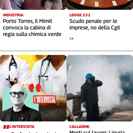
Liguria
Lombardia
INDUSTRIA
LEGGE 231
Marche
Porto Torres, il Mimit
Scudo penale per le
Piemonte
convoca la cabina di
imprese, no della Cgil
Puglia
regia sulla chimica verde
C.R.
Sardegna
Sicilia
Toscana
Trentino
Umbria
Valle
D'Aosta
Veneto
Archivio
Storico
1955-
2014
L’INTERVISTA
L’ALLARME
Morti sul lavoro: Liguria