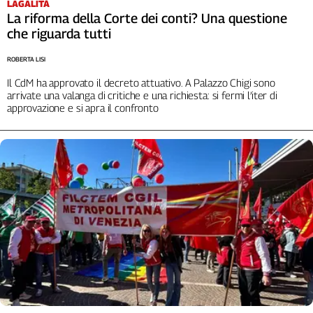
LAGALITÀ
Cerca
La riforma della Corte dei conti? Una questione
che riguarda tutti
ROBERTA LISI
Contatti
Il CdM ha approvato il decreto attuativo. A Palazzo Chigi sono
arrivate una valanga di critiche e una richiesta: si fermi l’iter di
La
approvazione e si apra il confronto
redazione
Newsletter
Social