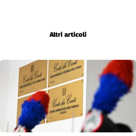
Liguria
Lombardia
Marche
Piemonte
Altri articoli
Puglia
Sardegna
Sicilia
Toscana
Trentino
Umbria
Valle
D'Aosta
Veneto
Archivio
Storico
1955-
2014