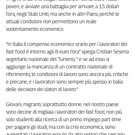
poveri, e avviare una battaglia per arrivare a 15 dollari
Genova,
il
l’ora, negli Stati Uniti, ma anche in altri Paesi, perché le
sangue
attuali condizioni non permettono un reale
della
sostentamento economico.
ragione
120
“In Italia il compenso economico orario per i lavoratori dei
anni
fast food è intorno agli 8 euro l’ora” spiega Cristian Sesena
Cgil
segretario nazionale del Turismo, “ e se ad esso si
Collettiva
aggiunge la mancanza di un contratto nazionale di
Academy
riferimento, le condizioni di lavoro sono ancora più critiche
Collettiva
e precarie, e i lavoratori sono sempre più spesso in balia
Play
delle decisioni dei datori di lavoro.”
Rubriche
Collettiva
Giovani, migranti, soprattutto donne, nel nostro paese
Talk
sono decine di migliaia i lavoratori dei fast food, non più
La
solo studenti alla ricerca di un primo impiego part time
settimana
per pagarsi gli studi, ma con la crisi economica, sono
Collettiva
aumentati i lavoratori espulsi da altri settori che cercano