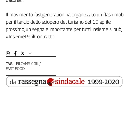
L'Italia
nel
Il movimento fastgeneration ha organizzato un flash mob
Lavoro
per il lancio dello sciopero del turismo del 15 aprile
prossimo, un segnale importante per tutti, insieme si può,
Territori
#InsiemePerilContratto
Abruzzo-
Molise
Alto
Adige
TAG:
FILCAMS CGIL
FAST FOOD
Basilicata
Calabria
Campania
Emilia-
Romagna
Friuli
Venezia
Giulia
Lazio