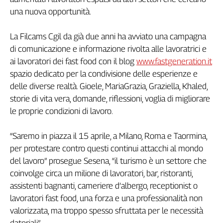
Girasoli
una nuova opportunità.
Il
Sassolino
La Filcams Cgil da già due anni ha avviato una campagna
Linea
di comunicazione e informazione rivolta alle lavoratrici e
Economica
ai lavoratori dei fast food con il blog
www.fastgeneration.it
Tech
It
spazio dedicato per la condivisione delle esperienze e
Easy
delle diverse realtà. Gioele, MariaGrazia, Graziella, Khaled,
storie di vita vera, domande, riflessioni, voglia di migliorare
Inserti
le proprie condizioni di lavoro.
Idea
Diffusa
“Saremo in piazza il 15 aprile, a Milano, Roma e Taormina,
InFlai
per protestare contro questi continui attacchi al mondo
del lavoro” prosegue Sesena, “il turismo è un settore che
Le
coinvolge circa un milione di lavoratori, bar, ristoranti,
trasmissioni
tv
assistenti bagnanti, cameriere d’albergo, receptionist o
lavoratori fast food, una forza e una professionalità non
Work
valorizzata, ma troppo spesso sfruttata per le necessità
in
Progress
datoriali”.