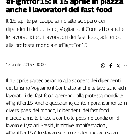
#Fightfor15: il 15 aprile in piazza
Filcams
anche i lavoratori dei fast food
Filctem
Fillea
Il 15 aprile parteciperanno allo sciopero dei
Filt
dipendenti del turismo, Vogliamo il Contratto, anche
Fiom
le lavoratrici ed i lavoratori dei fast food, aderendo
Fisac
alla protesta mondiale #FightFor15
Flai
Flc
13 aprile 2015 • 00:00
Fp
Nidil
Il 15 aprile parteciperanno allo sciopero dei dipendenti
Slc
del turismo, Vogliamo il Contratto, anche le lavoratrici ed i
Spi
lavoratori dei fast food, aderendo alla protesta mondiale
Inca
#FightFor15. Anche quest’anno, contemporaneamente in
Caaf
diversi paesi del mondo, i dipendenti dei fast food
incroceranno le braccia contro le pessime condizioni di
Speciali
lavoro e i \salari. Presidi, iniziative, manifestazioni,
G8
#FightFor15 è lo slogan scelto per denunciare i salari
di