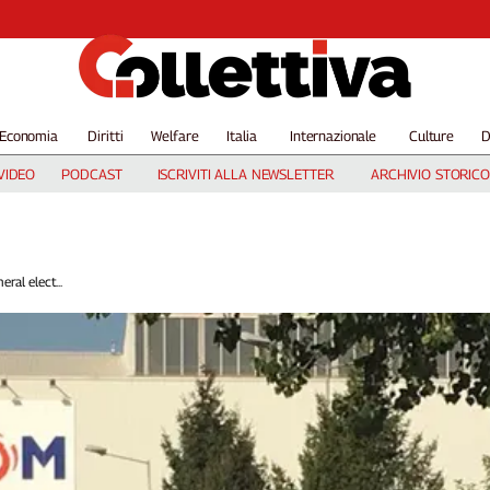
Economia
Diritti
Welfare
Italia
Internazionale
Culture
D
VIDEO
PODCAST
ISCRIVITI ALLA NEWSLETTER
ARCHIVIO STORICO
ral elect...