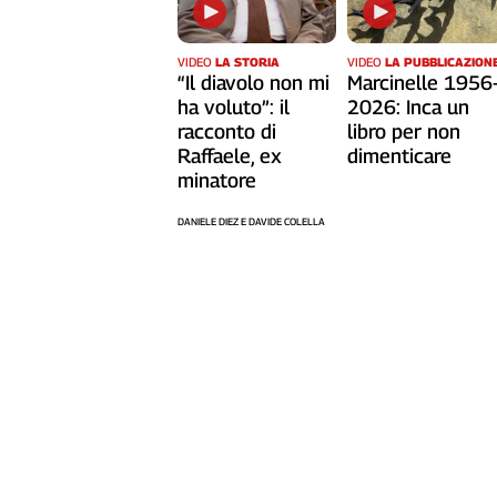
Cerca
VIDEO
LA STORIA
VIDEO
LA PUBBLICAZION
“Il diavolo non mi
Marcinelle 1956
Contatti
ha voluto”: il
2026: Inca un
racconto di
libro per non
Raffaele, ex
dimenticare
La
minatore
redazione
DANIELE DIEZ E DAVIDE COLELLA
Newsletter
Social