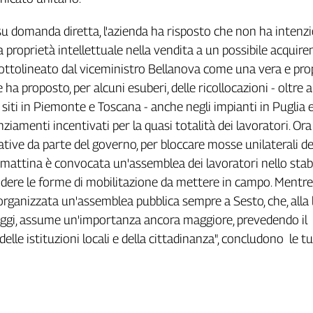
, su domanda diretta, l'azienda ha risposto che non ha intenzi
 proprietà intellettuale nella vendita a un possibile acquire
 sottolineato dal viceministro Bellanova come una vera e pro
ha proposto, per alcuni esuberi, delle ricollocazioni - oltre a
 siti in Piemonte e Toscana - anche negli impianti in Puglia 
ziamenti incentivati per la quasi totalità dei lavoratori. Ora
ative da parte del governo, per bloccare mosse unilaterali de
mattina è convocata un'assemblea dei lavoratori nello sta
cidere le forme di mobilitazione da mettere in campo. Mentre
organizzata un'assemblea pubblica sempre a Sesto, che, alla 
 oggi, assume un'importanza ancora maggiore, prevedendo il
lle istituzioni locali e della cittadinanza", concludono le tu