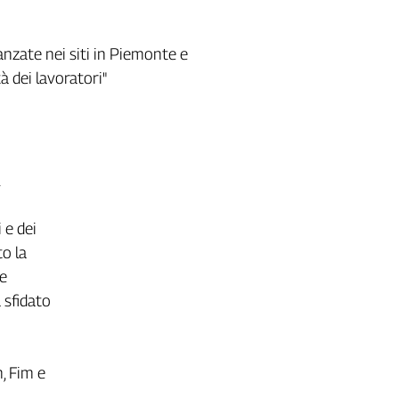
vanzate nei siti in Piemonte e
à dei lavoratori"
 e dei
to la
re
 sfidato
, Fim e