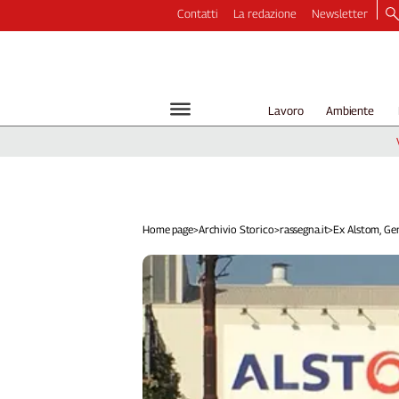
Contatti
La redazione
Newsletter
Video
Podcast
Dirette
Lavoro
Ambiente
Longform
Copertine
Economia
Lavoro
Ambiente
Home page
>
Archivio Storico
>
rassegna.it
>
Ex Alstom, Gene
Diritti
Welfare
Italia
Internazionale
Culture
Categorie