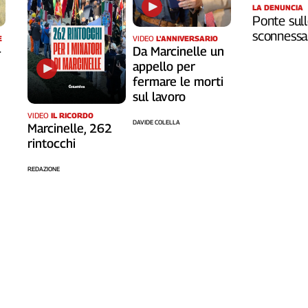
LA DENUNCIA
Ponte sull
sconnessa 
VIDEO
L'ANNIVERSARIO
E
Da Marcinelle un
-
appello per
fermare le morti
sul lavoro
VIDEO
IL RICORDO
DAVIDE COLELLA
Marcinelle, 262
rintocchi
REDAZIONE