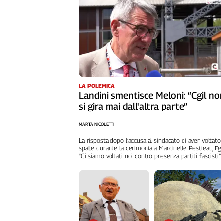
Liguria
Lombardia
Marche
Piemonte
Puglia
Sardegna
Sicilia
LA POLEMICA
Toscana
Landini smentisce Meloni: “Cgil no
si gira mai dall'altra parte”
Trentino
Umbria
MARTA NICOLETTI
Valle
La risposta dopo l’accusa al sindacato di aver voltato
D'Aosta
spalle durante la cerimonia a Marcinelle. Pestieau, Fg
Veneto
“Ci siamo voltati noi contro presenza partiti fascisti”
Archivio
Storico
1955-
2014