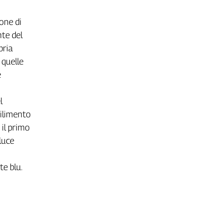
one di
nte del
pria
 quelle
e
l
bilimento
 il primo
luce
te blu.