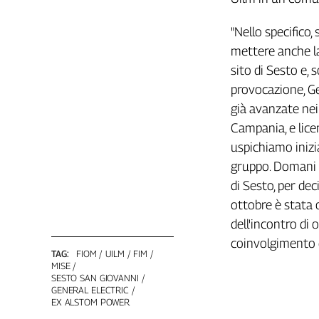
Girasoli
Il
"Nello specifico
Sassolino
mettere anche la
Linea
sito di Sesto e,
Economica
provocazione, Ge 
Tech
It
già avanzate nei
Easy
Campania, e licen
uspichiamo inizi
Inserti
gruppo. Domani 
Idea
di Sesto, per de
Diffusa
ottobre è stata 
InFlai
dell'incontro di
Le
coinvolgimento de
trasmissioni
TAG:
FIOM
UILM
FIM
tv
MISE
SESTO SAN GIOVANNI
Work
GENERAL ELECTRIC
in
EX ALSTOM POWER
Progress