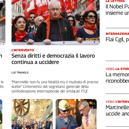
LA LETTERA
Il Nobel Pa
insieme u
INTERNAZION
Flai Cgil,
L'INTERVENTO
n
Senza diritti e democrazia il lavoro
continua a uccidere
VIDEO
LA STOR
LUC TRIANGLE
La memori
riconobber
 le
“Marcinelle non fu una fatalità ma il risultato di precise
tb:
scelte”. L’intervento del segretario generale della
confederazione internazionale dei sindacati ITUC
VIDEO
L’INTER
Marcinelle,
uccide an