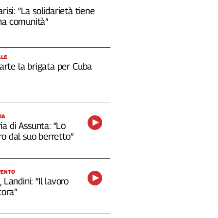
risi: “La solidarietà tiene
na comunità”
ALE
 parte la brigata per Cuba
IA
a di Assunta: “Lo
o dal suo berretto”
VENTO
 Landini: “Il lavoro
cora”