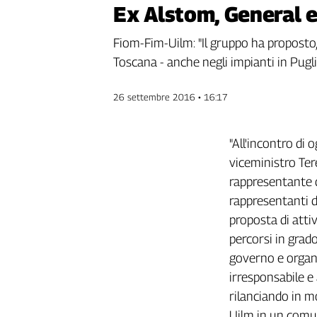
Ex Alstom, General e
Genova,
il
Fiom-Fim-Uilm: "Il gruppo ha proposto, p
sangue
della
Toscana - anche negli impianti in Pugli
ragione
120
26 settembre 2016 • 16:17
anni
Cgil
Collettiva
"All'incontro di 
Academy
viceministro Ter
rappresentante d
Collettiva
Play
rappresentanti di
Rubriche
proposta di attiv
percorsi in grad
Collettiva
Talk
governo e organ
La
irresponsabile e
settimana
rilanciando in m
Collettiva
Uilm in un comun