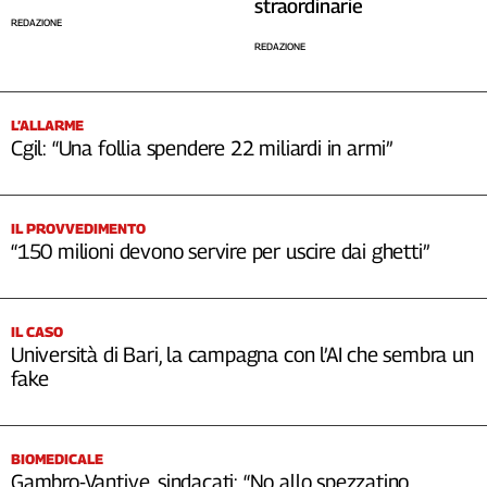
straordinarie
Cerca
REDAZIONE
REDAZIONE
Contatti
L’ALLARME
Cgil: “Una follia spendere 22 miliardi in armi”
La
redazione
IL PROVVEDIMENTO
Newsletter
“150 milioni devono servire per uscire dai ghetti”
Social
IL CASO
Università di Bari, la campagna con l’AI che sembra un
fake
BIOMEDICALE
Gambro-Vantive, sindacati: “No allo spezzatino,