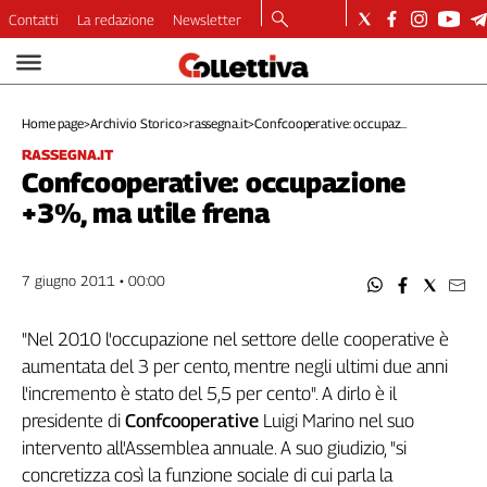
Contatti
La redazione
Newsletter
Video
Podcast
Home page
>
Archivio Storico
>
rassegna.it
>
Confcooperative: occupaz...
Dirette
RASSEGNA.IT
Longform
Confcooperative: occupazione
Copertine
+3%, ma utile frena
Economia
Lavoro
Ambiente
7 giugno 2011 • 00:00
Diritti
Welfare
"Nel 2010 l'occupazione nel settore delle cooperative è
Italia
aumentata del 3 per cento, mentre negli ultimi due anni
Internazionale
l'incremento è stato del 5,5 per cento". A dirlo è il
Culture
presidente di
Confcooperative
Luigi Marino nel suo
intervento all'Assemblea annuale. A suo giudizio, "si
Categorie
concretizza così la funzione sociale di cui parla la