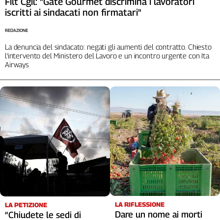
Filt Cgil: "Gate Gourmet discrimina i lavoratori
L'Italia
iscritti ai sindacati non firmatari"
nel
Lavoro
REDAZIONE
La denuncia del sindacato: negati gli aumenti del contratto. Chiesto
Territori
l'intervento del Ministero del Lavoro e un incontro urgente con Ita
Airways
Abruzzo-
Molise
Alto
Adige
Basilicata
Calabria
Campania
Emilia-
Romagna
Friuli
Venezia
Giulia
LA RIFLESSIONE
LA PETIZIONE
Lazio
Dare un nome ai morti
“Chiudete le sedi di