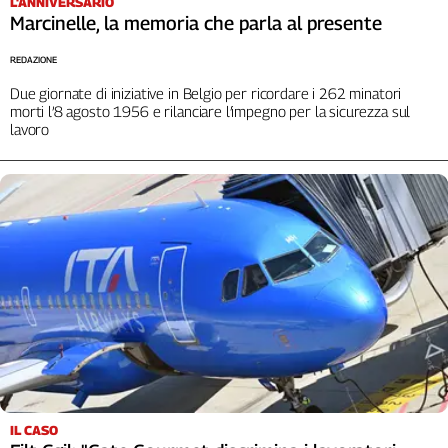
L'ANNIVERSARIO
Girasoli
Marcinelle, la memoria che parla al presente
Il
Sassolino
REDAZIONE
Linea
Due giornate di iniziative in Belgio per ricordare i 262 minatori
Economica
morti l’8 agosto 1956 e rilanciare l’impegno per la sicurezza sul
Tech
lavoro
It
Easy
Inserti
Idea
Diffusa
InFlai
Le
trasmissioni
tv
Work
in
IL CASO
Progress