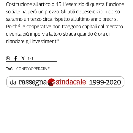
Costituzione all'articolo 45. L'esercizio di questa funzione
Filcams
sociale ha però un prezzo. Gli utili dell'esercizio in corso
Filctem
saranno un terzo circa rispetto all'ultimo anno precrisi.
Fillea
Poiché le cooperative non traggono capitali dal mercato,
Filt
diventa più impervia la loro strada quando è ora di
Fiom
rilanciare gli investimenti".
Fisac
Flai
Flc
Fp
TAG:
CONFCOOPERATIVE
Nidil
Slc
Spi
Inca
Caaf
Speciali
G8
di