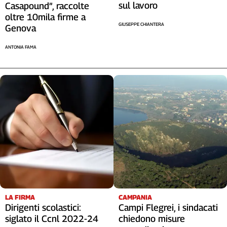
Liguria
sul lavoro
Casapound”, raccolte
oltre 10mila firme a
Lombardia
GIUSEPPE CHIANTERA
Genova
Marche
Piemonte
ANTONIA FAMA
Puglia
Sardegna
Sicilia
Toscana
Trentino
Umbria
Valle
D'Aosta
Veneto
Archivio
Storico
LA FIRMA
CAMPANIA
1955-
2014
Dirigenti scolastici:
Campi Flegrei, i sindacati
siglato il Ccnl 2022-24
chiedono misure