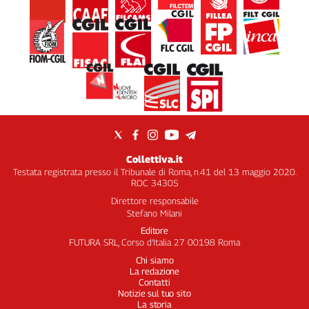
Collettiva.it
Testata registrata presso il Tribunale di Roma, n.41 del 13 maggio 2020.
ROC 34305
Direttore responsabile
Stefano Milani
Editore
FUTURA SRL, Corso d’Italia 27 00198 Roma
Chi siamo
La redazione
Contatti
Notizie sul tuo sito
La storia