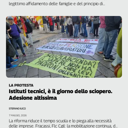
Girasoli
legittimo affidamento delle famiglie e del principio di
irretroattività dell'azione amministrativa”
Il
Sassolino
Linea
Economica
Tech
It
Easy
Inserti
Idea
Diffusa
InFlai
LA PROTESTA
Istituti tecnici, è il giorno dello sciopero.
Le
Adesione altissima
trasmissioni
tv
STEFANO IUCCI
Work
7 MAGGIO, 2026
La riforma riduce il tempo scuola e lo piega alla necessità
in
delle imprese. Fracassi, Flc Cgil: la mobilitazione continua, dal
Progress