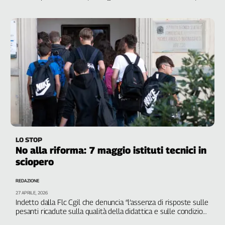
blocco delle attività aggiuntive fino a quello degli scrutini
L'Italia
nel
Lavoro
Territori
Abruzzo-
Molise
Alto
Adige
Basilicata
Calabria
LO STOP
Campania
No alla riforma: 7 maggio istituti tecnici in
Emilia-
sciopero
Romagna
Friuli
REDAZIONE
Venezia
27 APRILE, 2026
Indetto dalla Flc Cgil che denuncia “l’assenza di risposte sulle
Giulia
pesanti ricadute sulla qualità della didattica e sulle condizioni
Lazio
di lavoro del personale”