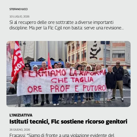
Genova,
STEFANO IUCCI
il
10 LUGLIO, 2026
sangue
Sì al recupero delle ore sottratte a diverse importanti
della
discipline. Ma per la Flc Cgil non basta: serve una revisione
ragione
completa dell’impianto
120
anni
Cgil
Collettiva
Academy
Collettiva
Play
Rubriche
Collettiva
Talk
L’INIZIATIVA
La
Istituti tecnici, Flc sostiene ricorso genitori
settimana
26 GIUGNO, 2026
Collettiva
Fracassi: “Siamo di fronte a una violazione evidente del