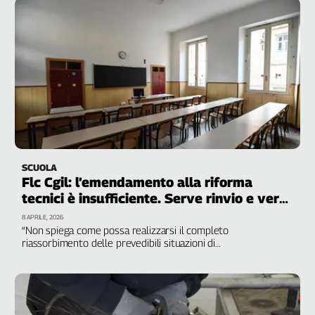
Cerca
Contatti
La
redazione
Newsletter
SCUOLA
Flc Cgil: l’emendamento alla riforma
tecnici è insufficiente. Serve rinvio e vero
Social
confronto
8 APRILE, 2026
“Non spiega come possa realizzarsi il completo
riassorbimento delle prevedibili situazioni di
soprannumerarietà nell'organico dell'autonomia e delle
posizioni in esubero”