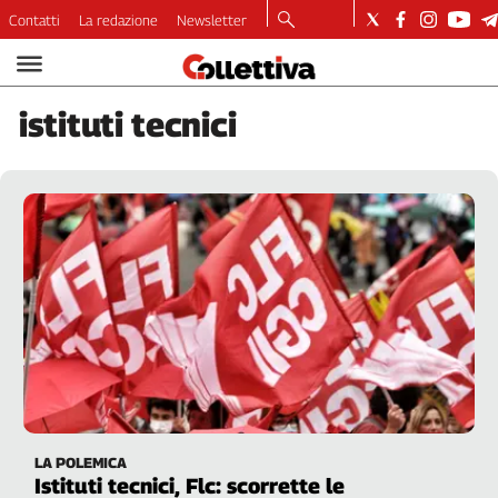
Contatti
La redazione
Newsletter
Video
Podcast
istituti
tecnici
Dirette
Longform
Copertine
Economia
Lavoro
Ambiente
Diritti
Welfare
Italia
Internazionale
Culture
LA POLEMICA
Categorie
Istituti tecnici, Flc: scorrette le