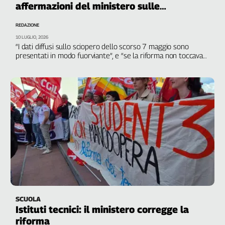
affermazioni del ministero sulle
Filcams
mobilitazioni
Filctem
REDAZIONE
Fillea
10 LUGLIO, 2026
Filt
“I dati diffusi sullo sciopero dello scorso 7 maggio sono
presentati in modo fuorviante”, e “se la riforma non toccava
Fiom
nulla, perché correggerla?”
Fisac
Flai
Flc
Fp
Nidil
Slc
Spi
Inca
Caaf
Speciali
SCUOLA
Istituti tecnici: il ministero corregge la
G8
riforma
di