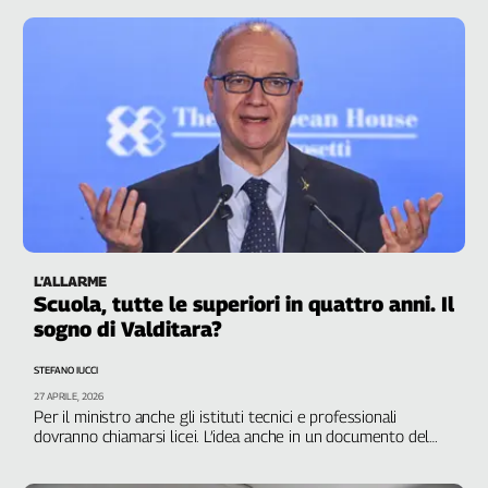
Liguria
Lombardia
Marche
Piemonte
Puglia
Sardegna
Sicilia
Toscana
Trentino
Umbria
L’ALLARME
Valle
Scuola, tutte le superiori in quattro anni. Il
D'Aosta
sogno di Valditara?
Veneto
STEFANO IUCCI
Archivio
27 APRILE, 2026
Storico
Per il ministro anche gli istituti tecnici e professionali
1955-
dovranno chiamarsi licei. L’idea anche in un documento del
2014
2023 che propone, insieme, la riduzione per tutti gli indirizzi