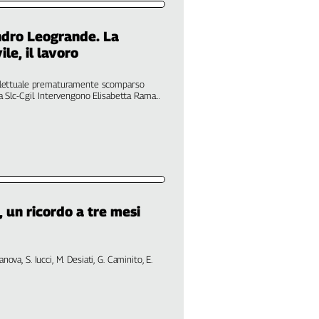
ndro Leogrande. La
ile, il lavoro
ellettuale prematuramente scomparso
a Slc-Cgil. Intervengono Elisabetta Ramat,
no Sinibaldi, Jean René Bilongo, Stefania
 un ricordo a tre mesi
ova, S. Iucci, M. Desiati, G. Caminito, E.