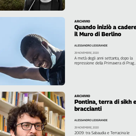
campi del Sud
ARCHIVIO
Quando iniziò a cader
il Muro di Berlino
ALESSANDRO LEOGRANDE
29 NOVEMBRE, 2020
A metà degli anni settanta, dopo la
repressione della Primavera di Praga
e del '68 polacco, prese forma
sempre più radicalmente l'idea
secondo cui non può esserci un
“totalitarismo dal volto umano”.
L'esperienza fondamentale del
dissenso in Polonia
ARCHIVIO
Pontina, terra di sikh 
braccianti
ALESSANDRO LEOGRANDE
29 NOVEMBRE, 2020
2009: tra Sabaudia e Terracina le