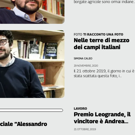
borgate agricole sono ormai indiane.
Gli indiani vivono a decine nei casolar
diroccati e lavorano una delle terre
più fertili d’Italia. L’odissea di Singh.
Lavora al nero. Raccoglie frutta,
ortaggi, pomodori per 3 euro l’ora
FOTO
TI RACCONTO UNA FOTO
Nelle terre di mezzo
dei campi italiani
SIMONA CALEO
29 NOVEMBRE, 2020
Il 21 ottobre 2019, il giorno in cui è
stata scattata questa foto, i
braccianti sikh dell’Agro Pontino si
raccolsero in tremila, in piazza della
Libertà a Latina. Protestavano contro
l’ennesimo episodio di violenza e
minacce subite dai loro compagni
LAVORO
Premio Leogrande, il
vincitore è Andrea
ciale “Alessandro
Bottalico
21 OTTOBRE, 2019