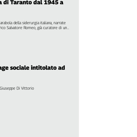
va di Taranto dal 1945 a
arabola della siderurgia italiana, narrate
orico Salvatore Romeo, già curatore di una
grande sullo stesso tema. A cura di
age sociale intitolato ad
e Giuseppe Di Vittorio