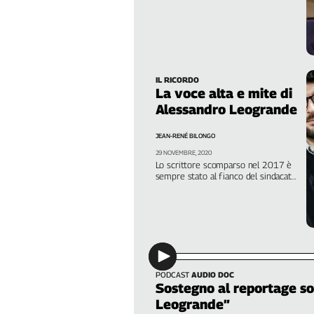
Genova,
il
sangue
della
ragione
IL RICORDO
La voce alta e mite di
120
anni
Alessandro Leogrande
Cgil
JEAN-RENÉ BILONGO
Collettiva
Academy
29 NOVEMBRE, 2020
Lo scrittore scomparso nel 2017 è
sempre stato al fianco del sindacato.
Collettiva
Ha condiviso le battaglie della Flai
Play
contro caporalato e agromafie.
Anche oggi, durante la pandemia,
Rubriche
sarebbe stato in trincea con noi,
avrebbe alzato la voce per
Collettiva
rivendicare tutele per braccianti,
Talk
migranti e rifugiati
La
PODCAST
AUDIO DOC
settimana
Sostegno al reportage so
Collettiva
Leogrande”