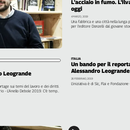
L'acciaio in fumo. L'Il
oggi
4 MARZO, 2019
Una fabbrica e una città nella lunga p
per l'editore Donzelli dal giovane st
raccolta di scritti di Alessandro Leo
Emiliano Sbaraglia
ITALIA
Un bando per il report
Alessandro Leogrande
o Leogrande
26 FEBBRAIO, 2019
L'iniziativa è di Slc, Flai e Fondazion
age sui temi del lavoro e dei diritti.
rio - L'Anello Debole 2019. C'è tempo
Festival. Con il direttore artistico A.