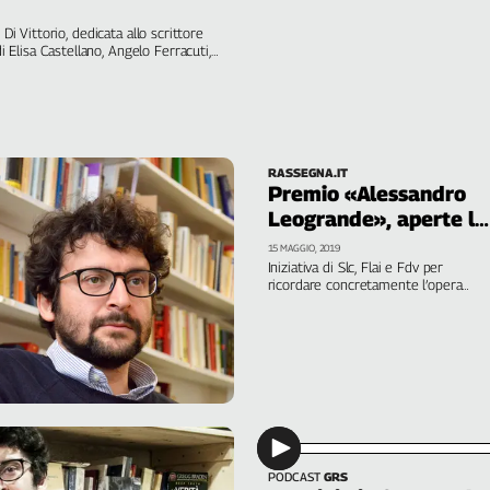
 Di Vittorio, dedicata allo scrittore
Elisa Castellano, Angelo Ferracuti,
Mininni, Giulia Guida, Ivana Galli,
RASSEGNA.IT
Premio «Alessandro
Leogrande», aperte le
iscrizioni
15 MAGGIO, 2019
Iniziativa di Slc, Flai e Fdv per
ricordare concretamente l’opera
dello scrittore, giornalista, narratore
delle contraddizioni della nostra
epoca, prematuramente scomparso i
26 novembre 2017. Ci sono 5mila
euro in palio, il bando scade il 30
giugno
PODCAST
GRS