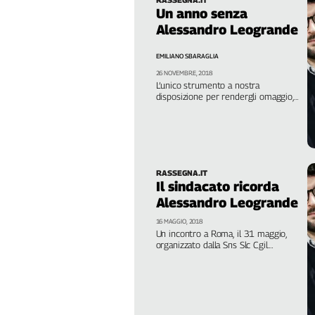
Liguria
Un anno senza
Lombardia
Alessandro Leogrande
Marche
EMILIANO SBARAGLIA
Piemonte
26 NOVEMBRE, 2018
Puglia
L’unico strumento a nostra
Sardegna
disposizione per rendergli omaggio,
evitando la tentazione dell’insulsa
Sicilia
retorica, è proseguire il percorso da
lui indicato – quanto per ciascuno
Toscana
possibile – in maniera netta e
Trentino
inequivocabile. Compito a dir poco
arduo, ma doveroso
Umbria
RASSEGNA.IT
Il sindacato ricorda
Valle
Alessandro Leogrande
D'Aosta
Veneto
16 MAGGIO, 2018
Un incontro a Roma, il 31 maggio,
organizzato dalla Sns Slc Cgil.
Archivio
Interventi di Fofi, Manconi, Solari,
Storico
Bilongo e Sinibaldi. “Vogliamo
1955-
ricordare un giovane intellettuale che
2014
ha saputo coniugare la scrittura con
l'impegno civile e sindacale”