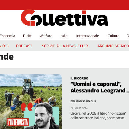
Economia
Diritti
Welfare
Italia
Internazionale
Culture
D
VIDEO
PODCAST
ISCRIVITI ALLA NEWSLETTER
ARCHIVIO STORICO
nde
IL RICORDO
“Uomini e caporali”,
Alessandro Leogrande
aveva già raccontato
EMILIANO SBARAGLIA
tutto
5 LUGLIO, 2024
Usciva nel 2008 il libro “no-fiction”
dello scrittore italiano, scomparso
troppo presto, che descriveva
l’atroce realtà dello sfruttamento ne