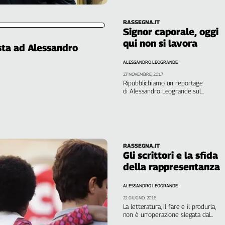
RASSEGNA.IT
Signor caporale, oggi
qui non si lavora
ista ad Alessandro
ALESSANDRO LEOGRANDE
27 NOVEMBRE, 2017
Ripubblichiamo un reportage
di Alessandro Leogrande sul
caporalato in Puglia apparso per la
prima volta nel 2011. Storico
collaboratore e amico di Rassegna,
Alessandro è venuto
improvvisamente a mancare nella su
abitazione a Roma il 26 novembre
RASSEGNA.IT
Gli scrittori e la sfida
della rappresentanza
ALESSANDRO LEOGRANDE
22 GIUGNO, 2016
La letteratura, il fare e il produrla,
non è un’operazione slegata dal
mondo circostante. Richiede il