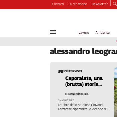
Contatti
La redazione
Newsletter
Video
Podcast
Dirette
Lavoro
Ambiente
Longform
Copertine
alessandro
leogra
Economia
Lavoro
Ambiente
L’INTERVISTA
Diritti
Caporalato, una
Welfare
(brutta) storia
Italia
italiana
Internazionale
EMILIANO SBARAGLIA
Culture
3 MAGGIO, 2026
Un libro dello studioso Giovanni
Ferrarese ripercorre le vicende di un
Categorie
fenomeno che dal secondo