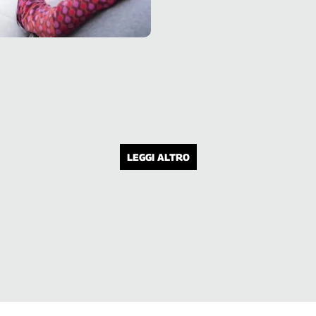
coinvolgimento, visibile e invisibile, d
migliaia di persone. Per questo, più
che di scrittura è importante parlare
di lavoro culturale
LEGGI ALTRO