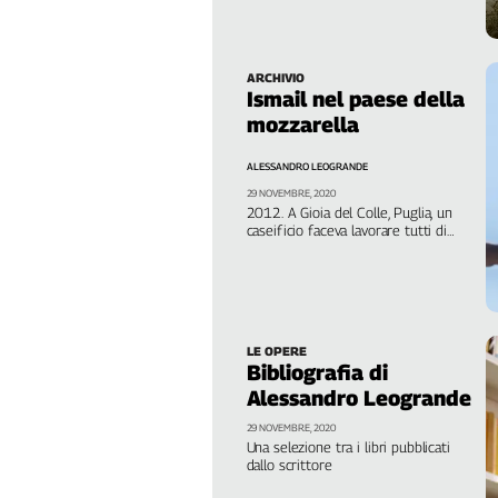
dopoguerra a oggi è divenuto
Filcams
sinonimo di violenza e sfruttamento
Filctem
Fillea
ARCHIVIO
Ismail nel paese della
Filt
mozzarella
Fiom
Fisac
ALESSANDRO LEOGRANDE
Flai
29 NOVEMBRE, 2020
2012. A Gioia del Colle, Puglia, un
Flc
caseificio faceva lavorare tutti di
Fp
notte. Gli italiani venivano pagati in
nero ma con assegni, e con una
Nidil
retribuzione accettabile. I marocchini
prendevano 16 euro al giorno in
Slc
contanti
Spi
LE OPERE
Inca
Bibliografia di
Caaf
Alessandro Leogrande
29 NOVEMBRE, 2020
Speciali
Una selezione tra i libri pubblicati
dallo scrittore
G8
di