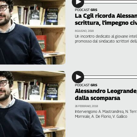
PODCAST
GRS
La Cgil ricorda Alessa
scrittura, l'impegno civ
8 GIUGNO, 2018
Un incontro dedicato al giovane int
promosso dal sindacato scrittori dell
Angelo Ferracuti, Luigi Manconi, Mari
Pagani, Fabrizio Solari
PODCAST
GRS
Alessandro Leogrande,
dalla scomparsa
26 FEBBRAIO, 2018
Intervengono A. Mastrandrea, N. Terran
Morreale, A. De Florio, V. Gallico