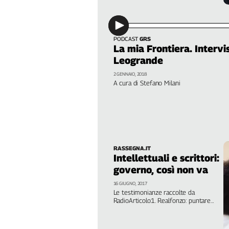
Cerca
PODCAST
GRS
Contatti
La mia Frontiera. Interv
Leogrande
La
2 GENNAIO, 2018
A cura di Stefano Milani
redazione
Newsletter
Social
RASSEGNA.IT
Intellettuali e scrittori:
governo, così non va
16 GIUGNO, 2017
Le testimonianze raccolte da
RadioArticolo1. Realfonzo: puntare
sul lavoro precario non è sano.
Raimo: referendum, persa occasione
per una grande riflessione sul lavoro.