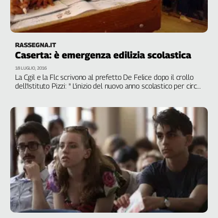
RASSEGNA.IT
Caserta: è emergenza edilizia scolastica
18 LUGLIO, 2016
La Cgil e la Flc scrivono al prefetto De Felice dopo il crollo
dell'Istituto Pizzi: " L'inizio del nuovo anno scolastico per circa
1500 alunni non è garantito. Ad oggi risultano agibili 28 aule
a fronte delle 66 necessarie"