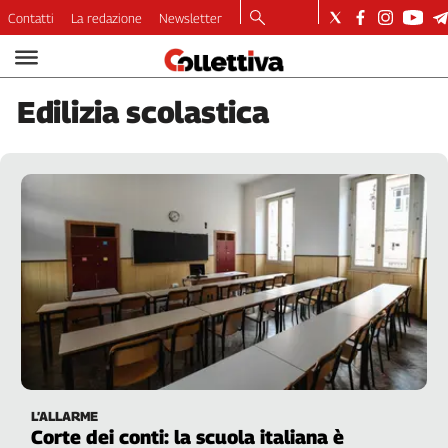
Contatti
La redazione
Newsletter
Video
Podcast
Edilizia
scolastica
Dirette
Longform
Copertine
Economia
Lavoro
Ambiente
Diritti
Welfare
Italia
Internazionale
Culture
L’ALLARME
Categorie
Corte dei conti: la scuola italiana è