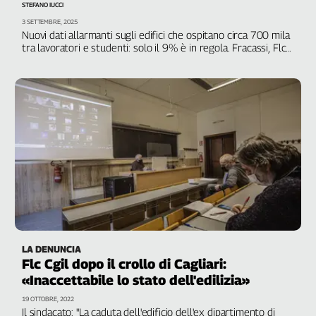
STEFANO IUCCI
Genova,
3 SETTEMBRE, 2025
il
Nuovi dati allarmanti sugli edifici che ospitano circa 700 mila
sangue
tra lavoratori e studenti: solo il 9% è in regola. Fracassi, Flc
Cgil: emergenza nazionale
della
ragione
120
anni
Cgil
Collettiva
Academy
Collettiva
Play
Rubriche
Collettiva
LA DENUNCIA
Talk
Flc Cgil dopo il crollo di Cagliari:
La
«Inaccettabile lo stato dell'edilizia»
settimana
19 OTTOBRE, 2022
Collettiva
Il sindacato: "La caduta dell'edificio dell'ex dipartimento di