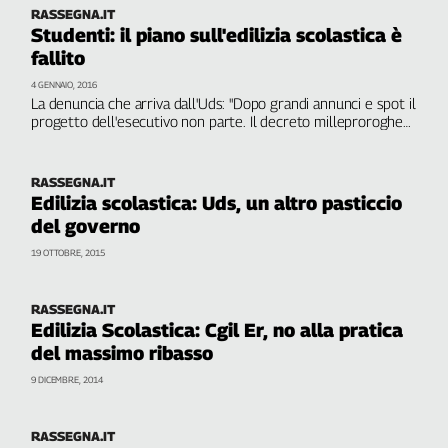
RASSEGNA.IT
Studenti: il piano sull'edilizia scolastica è
fallito
4 GENNAIO, 2016
La denuncia che arriva dall'Uds: "Dopo grandi annunci e spot il
progetto dell'esecutivo non parte. Il decreto milleproroghe
rimanda al 31 dicembre 2016 la messa a norma degli edifici.
Ecco i dati, tra ritardi e scarsità di fondi"
RASSEGNA.IT
Edilizia scolastica: Uds, un altro pasticcio
del governo
19 OTTOBRE, 2015
RASSEGNA.IT
Edilizia Scolastica: Cgil Er, no alla pratica
del massimo ribasso
9 DICEMBRE, 2014
RASSEGNA.IT