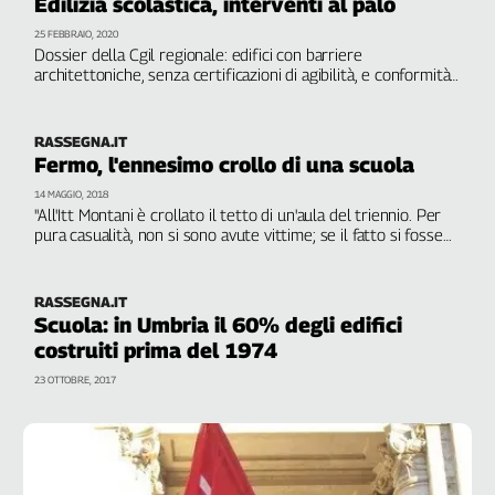
Edilizia scolastica, interventi al palo
Cerca
25 FEBBRAIO, 2020
Dossier della Cgil regionale: edifici con barriere
architettoniche, senza certificazioni di agibilità, e conformità
ai vincoli sismici e antincendio. Lanciata un’indagine sul campo
Contatti
e iniziative: “I finanziamenti sono insufficienti”
RASSEGNA.IT
La
Fermo, l'ennesimo crollo di una scuola
redazione
14 MAGGIO, 2018
"All'Itt Montani è crollato il tetto di un'aula del triennio. Per
pura casualità, non si sono avute vittime; se il fatto si fosse
Newsletter
verificato solo 40 minuti dopo, saremmo qui a piangere
studenti, docenti e personale Ata", denunciano i sindacati
RASSEGNA.IT
Social
Scuola: in Umbria il 60% degli edifici
costruiti prima del 1974
23 OTTOBRE, 2017