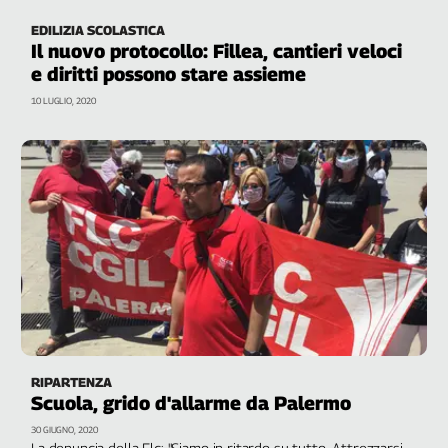
apprendimento. I casi di Sicilia, Calabria e Campania
L'Italia
EDILIZIA SCOLASTICA
nel
Il nuovo protocollo: Fillea, cantieri veloci
Lavoro
e diritti possono stare assieme
10 LUGLIO, 2020
Territori
Abruzzo-
Molise
Alto
Adige
Basilicata
Calabria
Campania
Emilia-
Romagna
Friuli
Venezia
RIPARTENZA
Scuola, grido d'allarme da Palermo
Giulia
Lazio
30 GIUGNO, 2020
La denuncia della Flc: "Siamo in ritardo su tutto. Attrezzarsi