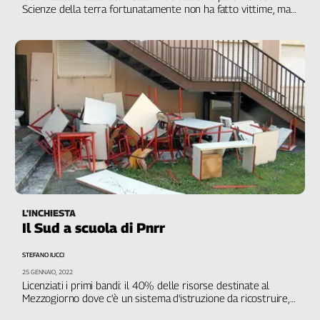
Girasoli
Scienze della terra fortunatamente non ha fatto vittime, ma
è indispensabile garantire il diritto allo studio nella massima
Il
sicurezza"
Sassolino
Linea
Economica
Tech
It
Easy
Inserti
Idea
Diffusa
InFlai
L'INCHIESTA
Il Sud a scuola di Pnrr
Le
trasmissioni
STEFANO IUCCI
tv
25 GENNAIO, 2022
Licenziati i primi bandi: il 40% delle risorse destinate al
Work
Mezzogiorno dove c'è un sistema d'istruzione da ricostruire,
in
tra edifici fatiscenti, abbandono e bassi livelli di
Progress