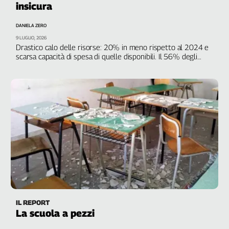
insicura
Filcams
Filctem
DANIELA ZERO
Fillea
9 LUGLIO, 2026
Filt
Drastico calo delle risorse: 20% in meno rispetto al 2024 e
scarsa capacità di spesa di quelle disponibili. Il 56% degli
Fiom
istituti non ha il certificato di agibilità
Fisac
Flai
Flc
Fp
Nidil
Slc
Spi
Inca
Caaf
Speciali
IL REPORT
La scuola a pezzi
G8
di