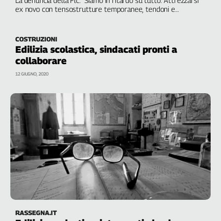
Liguria
ex novo con tensostrutture temporanee, tendoni e
Lombardia
container". Servono più risorse, a partire dai docenti
Marche
COSTRUZIONI
Piemonte
Edilizia scolastica, sindacati pronti a
Puglia
collaborare
Sardegna
12 GIUGNO, 2020
Sicilia
Toscana
Trentino
Umbria
Valle
D'Aosta
Veneto
Archivio
Storico
1955-
2014
RASSEGNA.IT