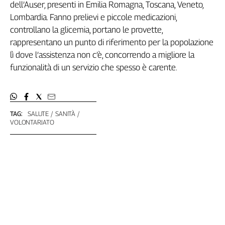
Liguria
dell’Auser, presenti in Emilia Romagna, Toscana, Veneto,
Lombardia
Lombardia. Fanno prelievi e piccole medicazioni,
Marche
controllano la glicemia, portano le provette,
rappresentano un punto di riferimento per la popolazione
Piemonte
lì dove l’assistenza non c’è, concorrendo a migliore la
Puglia
funzionalità di un servizio che spesso è carente.
Sardegna
Sicilia
Toscana
Trentino
TAG:
SALUTE
SANITÀ
Umbria
VOLONTARIATO
Valle
D'Aosta
Veneto
Archivio
Storico
1955-
2014