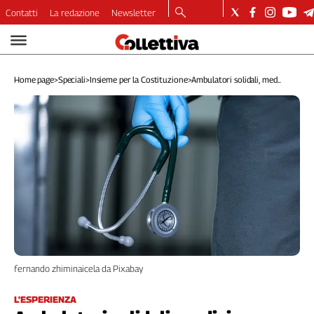
Contatti
La redazione
Newsletter
Video
Podcast
Home page
>
Speciali
>
Insieme per la Costituzione
>
Ambulatori solidali, med...
Dirette
Longform
Copertine
Economia
Lavoro
Ambiente
Diritti
Welfare
Italia
Internazionale
Culture
fernando zhiminaicela da Pixabay
Categorie
L'ESPERIENZA