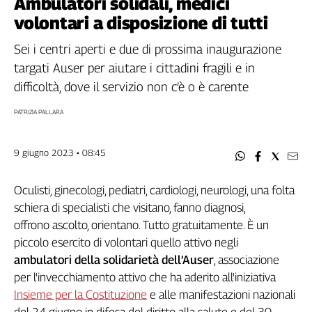
Ambulatori solidali, medici
Filcams
volontari a disposizione di tutti
Filctem
Fillea
Sei i centri aperti e due di prossima inaugurazione
Filt
targati Auser per aiutare i cittadini fragili e in
Fiom
difficoltà, dove il servizio non c’è o è carente
Fisac
PATRIZIA PALLARA
Flai
Flc
9 giugno 2023 • 08:45
Fp
Nidil
Oculisti, ginecologi, pediatri, cardiologi, neurologi, una folta
Slc
schiera di specialisti che visitano, fanno diagnosi,
Spi
offrono ascolto, orientano. Tutto gratuitamente. È un
Inca
piccolo esercito di volontari quello attivo negli
Caaf
ambulatori della solidarietà dell’Auser
, associazione
Speciali
per l'invecchiamento attivo che ha aderito all'iniziativa
Insieme per la Costituzione
e alle manifestazioni nazionali
G8
di