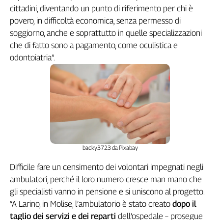
Girasoli
cittadini, diventando un punto di riferimento per chi è
Il
povero, in difficoltà economica, senza permesso di
Sassolino
soggiorno, anche e soprattutto in quelle specializzazioni
Linea
che di fatto sono a pagamento, come oculistica e
Economica
odontoiatria”.
Tech
It
Easy
Inserti
Idea
Diffusa
InFlai
backy3723 da Pixabay
Le
Difficile fare un censimento dei volontari impegnati negli
trasmissioni
ambulatori, perché il loro numero cresce man mano che
tv
gli specialisti vanno in pensione e si uniscono al progetto.
Work
“A Larino, in Molise, l’ambulatorio è stato creato
dopo il
in
taglio dei servizi e dei reparti
dell’ospedale – prosegue
Progress