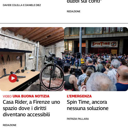
dubbi sui conti”
DAVIDE COLELLA E DANIELE DIEZ
REDAZIONE
UNA BUONA NOTIZIA
L’EMERGENZA
VIDEO
Casa Rider, a Firenze uno
Spin Time, ancora
spazio dove i diritti
nessuna soluzione
diventano accessibili
PATRIZIA PALLARA
REDAZIONE