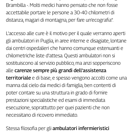
Brambilla -. Molti medici hanno pensato che non fosse
L'Italia
accettabile portare le persone a 30-40 chilometri di
nel
Lavoro
distanza, magari di montagna, per fare un’ecografia”.
Territori
L’accesso alle cure è il motivo per il quale verranno aperti
gli ambulatori in Puglia, in aree interne e disagiate, lontane
Abruzzo-
dai centri ospedalieri che hanno comunque estenuanti e
Molise
chilometriche liste d’attesa. Questi ambulatori non si
Alto
Adige
sostituiscono al servizio pubblico, ma anzi sopperiscono
Basilicata
alle
carenze sempre più grandi dell’assistenza
Calabria
territoriale
e di base, e spesso vengono accolti come una
manna dal cielo dai medici di famiglia, ben contenti di
Campania
poter contare su una struttura in grado di fornire
Emilia-
Romagna
prestazioni specialistiche ed esami di immediata
Friuli
esecuzione, soprattutto per quei pazienti che non
Venezia
necessitano di ricovero immediato.
Giulia
Lazio
Stessa filosofia per gli
ambulatori infermieristici