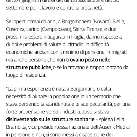
del 24 giugno in difesa del diritto alla salute e del 30
Genova,
settembre per il lavoro e contro la precarietà.
il
sangue
Sei aperti ormai da anni, a Borgomanero (Novara), Biella,
della
Cosenza, Larino (Campobasso), Siena, Firenze, e due
ragione
prossimi a essere inaugurati in Puglia, danno risposte a
120
dubbi e problemi di salute di cittadini in difficoltà
anni
economiche, anziani con il minimo di pensione, immigrati,
Cgil
ma anche persone che
non trovano posto nelle
Collettiva
strutture pubbliche
, o se lo trovano è troppo lontano dal
Academy
luogo di residenza.
Collettiva
Play
“La prima esperienza è nata a Borgomanero dalla
Rubriche
necessità di aiutare la popolazione in un territorio che
Collettiva
stava perdendo la sua identità e le sue peculiarità, per una
Talk
forte propensione verso l’industria, dove si stava
La
disinvestendo sulle strutture sanitarie
– spiega Lella
settimana
Brambilla, vice presidentessa nazionale dell’Auser -. Medici,
Collettiva
in pensione e non, si sono messi a disposizione dei