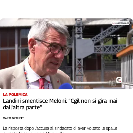
Girasoli
Il
Sassolino
Linea
Economica
Tech
It
Easy
Inserti
Idea
Diffusa
InFlai
LA POLEMICA
Le
Landini smentisce Meloni: “Cgil non si gira mai
trasmissioni
dall'altra parte”
tv
MARTA NICOLETTI
Work
in
La risposta dopo l’accusa al sindacato di aver voltato le spalle
Progress