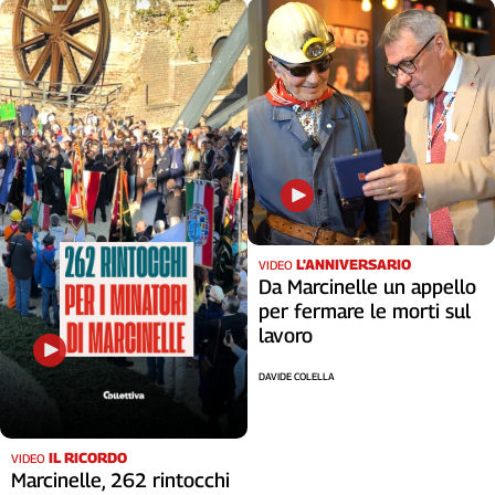
Cerca
Contatti
La
redazione
Newsletter
L'ANNIVERSARIO
VIDEO
Da Marcinelle un appello
per fermare le morti sul
Social
lavoro
DAVIDE COLELLA
IL RICORDO
VIDEO
Marcinelle, 262 rintocchi