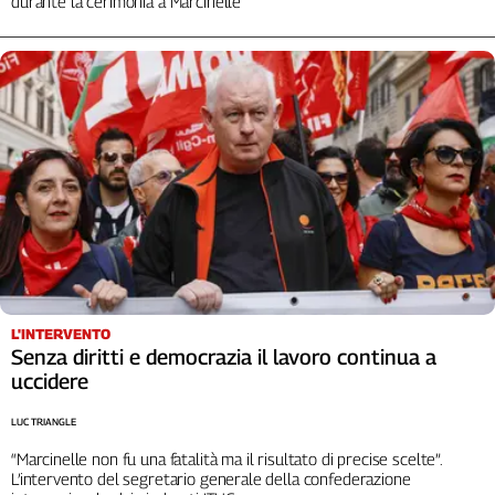
durante la cerimonia a Marcinelle
L'Italia
nel
Lavoro
Territori
Abruzzo-
Molise
Alto
Adige
Basilicata
Calabria
Campania
L'INTERVENTO
Emilia-
Senza diritti e democrazia il lavoro continua a
Romagna
uccidere
Friuli
Venezia
LUC TRIANGLE
Giulia
“Marcinelle non fu una fatalità ma il risultato di precise scelte”.
Lazio
L’intervento del segretario generale della confederazione