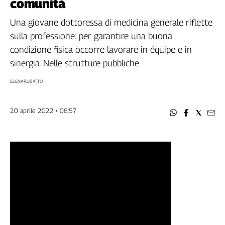
comunità
Filcams
Filctem
Una giovane dottoressa di medicina generale riflette
Fillea
sulla professione: per garantire una buona
Filt
condizione fisica occorre lavorare in équipe e in
Fiom
sinergia. Nelle strutture pubbliche
Fisac
ELENA RUBATTO
Flai
Flc
20 aprile 2022 • 06:57
Fp
Nidil
Slc
Spi
Inca
Caaf
Speciali
G8
di