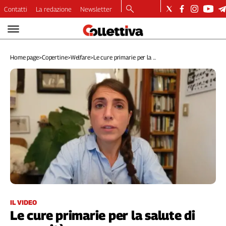
Contatti
La redazione
Newsletter
Video
Podcast
Home page
>
Copertine
>
Welfare
>
Le cure primarie per la ...
Dirette
Longform
Copertine
Economia
Lavoro
Ambiente
Diritti
Welfare
Italia
Internazionale
Culture
IL VIDEO
Le cure primarie per la salute di
Categorie