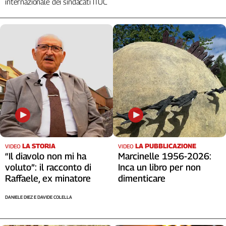
internazionale dei sindacati ITUC
Liguria
Lombardia
Marche
Piemonte
Puglia
Sardegna
Sicilia
Toscana
Trentino
Umbria
Valle
D'Aosta
LA STORIA
LA PUBBLICAZIONE
VIDEO
VIDEO
“Il diavolo non mi ha
Marcinelle 1956-2026:
Veneto
voluto”: il racconto di
Inca un libro per non
Raffaele, ex minatore
dimenticare
Archivio
Storico
1955-
DANIELE DIEZ E DAVIDE COLELLA
2014