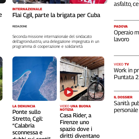
asfalto, c
INTERNAZIONALE
e
Flai Cgil, parte la brigata per Cuba
PADOVA
REDAZIONE
Operaio m
Seconda missione internazionale del sindacato
lavoro
dell’agroindustria, una delegazione impegnata in un
programma di cooperazione e solidarietà
VIDEO
TV
Work in pr
Puntata 
IL DOSSIER
Sanità pub
LA DENUNCIA
VIDEO
UNA BUONA
personale
NOTIZIA
Ponte sullo
Casa Rider, a
Stretto, Cgil:
o
Firenze uno
“Calabria
spazio dove i
sconnessa e
diritti diventano