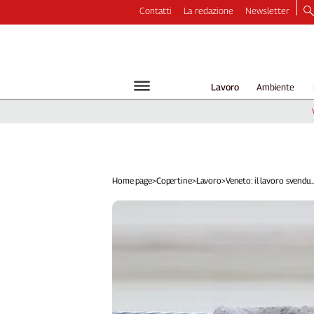
Contatti
La redazione
Newsletter
Video
Podcast
Dirette
Lavoro
Ambiente
Longform
Copertine
Economia
Lavoro
Ambiente
Home page
>
Copertine
>
Lavoro
>
Veneto: il lavoro svendu..
Diritti
Welfare
Italia
Internazionale
Culture
Categorie