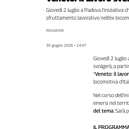
Genova,
Giovedì 2 luglio a Padova l’iniziativa c
il
sfruttamento lavorativo nell’ex locomo
sangue
della
ragione
REDAZIONE
120
anni
30 giugno 2026 • 14:47
Cgil
Collettiva
Giovedì 2 luglio 
Academy
svolgerà, a parti
“
Veneto: il lav
Collettiva
Play
locomotiva d’Ital
Rubriche
Nel corso dell’i
Collettiva
emersi nel territ
Talk
del tema
. Sarà 
La
settimana
Collettiva
IL PROGRAMM