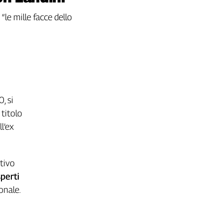
“le mille facce dello
, si
 titolo
l’ex
ativo
perti
onale.