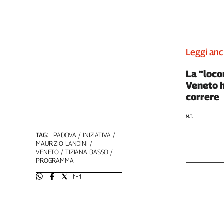
Liguria
Lombardia
Marche
Piemonte
Leggi an
Puglia
Sardegna
La “loc
Sicilia
Veneto 
Toscana
correre
Trentino
M.T.
Umbria
Valle
TAG:
PADOVA
INIZIATIVA
D'Aosta
MAURIZIO LANDINI
VENETO
TIZIANA BASSO
Veneto
PROGRAMMA
Archivio
Storico
1955-
2014