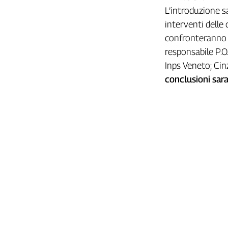
Girasoli
L’introduzione sa
Il
interventi delle 
Sassolino
confronteranno T
Linea
Economica
responsabile P.O
Tech
Inps Veneto; Cin
It
conclusioni sara
Easy
Inserti
Idea
Diffusa
InFlai
Le
trasmissioni
tv
Work
in
Progress