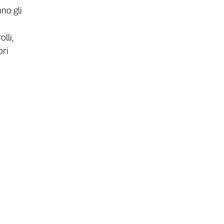
nno gli
lli,
ori