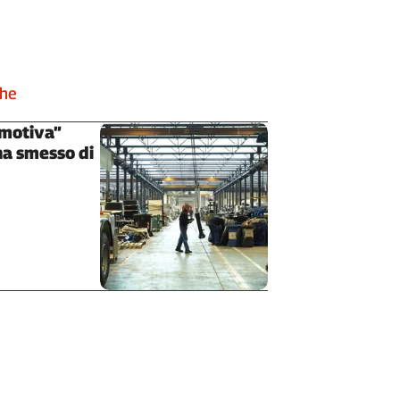
che
omotiva”
ha smesso di