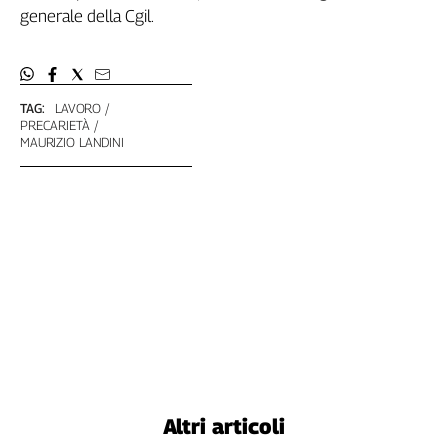
Liguria
generale della Cgil.
Lombardia
Marche
Piemonte
TAG:
LAVORO
Puglia
PRECARIETÀ
Sardegna
MAURIZIO LANDINI
Sicilia
Toscana
Trentino
Umbria
Valle
D'Aosta
Veneto
Archivio
Storico
1955-
2014
Altri articoli