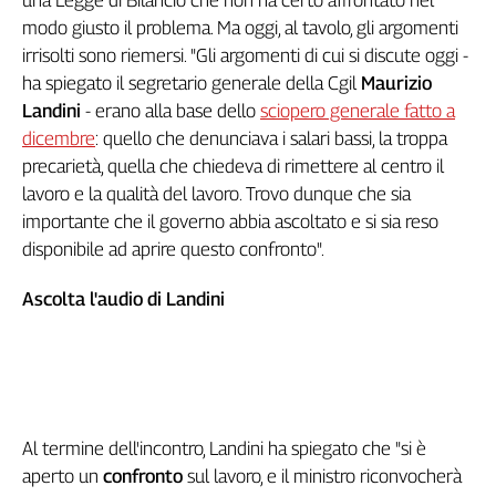
una Legge di Bilancio che non ha certo affrontato nel
Genova,
modo giusto il problema. Ma oggi, al tavolo, gli argomenti
il
irrisolti sono riemersi. "Gli argomenti di cui si discute oggi -
sangue
ha spiegato il segretario generale della Cgil
Maurizio
della
Landini
- erano alla base dello
sciopero generale fatto a
ragione
dicembre
: quello che denunciava i salari bassi, la troppa
120
precarietà, quella che chiedeva di rimettere al centro il
anni
Cgil
lavoro e la qualità del lavoro. Trovo dunque che sia
importante che il governo abbia ascoltato e si sia reso
Collettiva
Academy
disponibile ad aprire questo confronto".
Collettiva
Ascolta l'audio di Landini
Play
Rubriche
Collettiva
Talk
La
Al termine dell'incontro, Landini ha spiegato che "si è
settimana
Collettiva
aperto un
confronto
sul lavoro, e il ministro riconvocherà