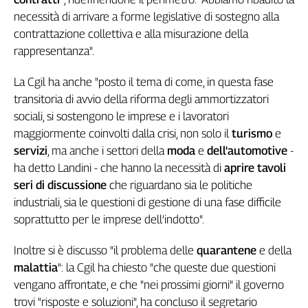
L'Italia
necessità di arrivare a forme legislative di sostegno alla
nel
contrattazione collettiva e alla misurazione della
Lavoro
rappresentanza".
Territori
La Cgil ha anche "posto il tema di come, in questa fase
Abruzzo-
transitoria di avvio della riforma degli ammortizzatori
Molise
sociali, si sostengono le imprese e i lavoratori
Alto
maggiormente coinvolti dalla crisi, non solo il
turismo
e
Adige
servizi
, ma anche i settori della
moda
e
dell'automotive
-
Basilicata
ha detto Landini - che hanno la necessità di
aprire tavoli
Calabria
seri di discussione
che riguardano sia le politiche
Campania
industriali, sia le questioni di gestione di una fase difficile
Emilia-
soprattutto per le imprese dell’indotto".
Romagna
Friuli
Inoltre si è discusso "il problema delle
quarantene
e della
Venezia
malattia
": la Cgil ha chiesto "che queste due questioni
Giulia
vengano affrontate, e che "nei prossimi giorni" il governo
Lazio
trovi "risposte e soluzioni", ha concluso il segretario