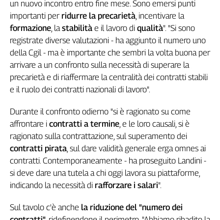
Girasoli
un nuovo incontro entro fine mese. Sono emersi punti
Il
importanti per
ridurre la precarietà
, incentivare la
Sassolino
formazione
, la
stabilità
e il lavoro di
qualità
". "Si sono
Linea
registrate diverse valutazioni - ha aggiunto il numero uno
Economica
della Cgil - ma è importante che sembri la volta buona per
Tech
arrivare a un confronto sulla necessità di superare la
It
precarietà e di riaffermare la centralità dei contratti stabili
Easy
e il ruolo dei contratti nazionali di lavoro".
Inserti
Durante il confronto odierno "si è ragionato su come
Idea
affrontare i
contratti a termine
, e le loro causali, si è
Diffusa
ragionato sulla contrattazione, sul superamento dei
InFlai
contratti pirata
, sul dare validità generale erga omnes ai
contratti. Contemporaneamente - ha proseguito Landini -
Le
trasmissioni
si deve dare una tutela a chi oggi lavora su piattaforme,
tv
indicando la necessità di
rafforzare i salari
".
Work
Sul tavolo c'è anche
la riduzione del "numero dei
in
Progress
contratti"
, ridefinendone il perimetro. "Abbiamo ribadito la