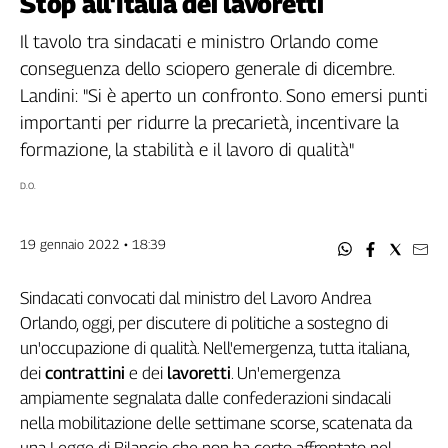
Stop all'Italia dei lavoretti
Filcams
Filctem
Il tavolo tra sindacati e ministro Orlando come
Fillea
conseguenza dello sciopero generale di dicembre.
Filt
Landini: "Si è aperto un confronto. Sono emersi punti
Fiom
importanti per ridurre la precarietà, incentivare la
Fisac
formazione, la stabilità e il lavoro di qualità"
Flai
D.O.
Flc
Fp
19 gennaio 2022 • 18:39
Nidil
Slc
Sindacati convocati dal ministro del Lavoro Andrea
Spi
Orlando, oggi, per discutere di politiche a sostegno di
Inca
un'occupazione di qualità. Nell'emergenza, tutta italiana,
Caaf
dei
contrattini
e dei
lavoretti
. Un'emergenza
Speciali
ampiamente segnalata dalle confederazioni sindacali
nella mobilitazione delle settimane scorse, scatenata da
G8
di