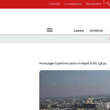
Contatti
La redazione
Newsletter
Video
Podcast
Dirette
Lavoro
Ambiente
Longform
Copertine
Economia
Lavoro
Ambiente
Home page
>
Copertine
>
Lavoro
>
A Napoli la Filt Cgil pa...
Diritti
Welfare
Italia
Internazionale
Culture
Categorie