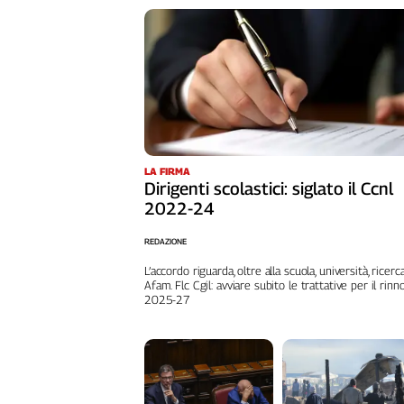
Liguria
Lombardia
Marche
Piemonte
Puglia
Sardegna
Sicilia
Toscana
LA FIRMA
Dirigenti scolastici: siglato il Ccnl
Trentino
2022-24
Umbria
Valle
REDAZIONE
D'Aosta
L’accordo riguarda, oltre alla scuola, università, ricerc
Veneto
Afam. Flc Cgil: avviare subito le trattative per il rinn
2025-27
Archivio
Storico
1955-
2014