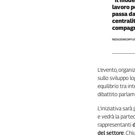
Girasoli
lavoro p
Il
passa da
Sassolino
centrali
Linea
compagn
Economica
Tech
REDAZIONE DIFFU
It
Easy
Inserti
L’evento, organi
Idea
sullo sviluppo lo
Diffusa
equilibrio tra i
InFlai
dibattito parla
Le
trasmissioni
L’iniziativa sarà
tv
e vedrà la parte
Work
rappresentanti
d
in
del settore
. Chi
Progress