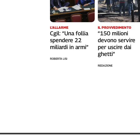
Cerca
L’ALLARME
IL PROVVEDIMENTO
Contatti
Cgil: “Una follia
“150 milioni
spendere 22
devono servire
La
miliardi in armi”
per uscire dai
ghetti”
redazione
ROBERTA LISI
REDAZIONE
Newsletter
Social