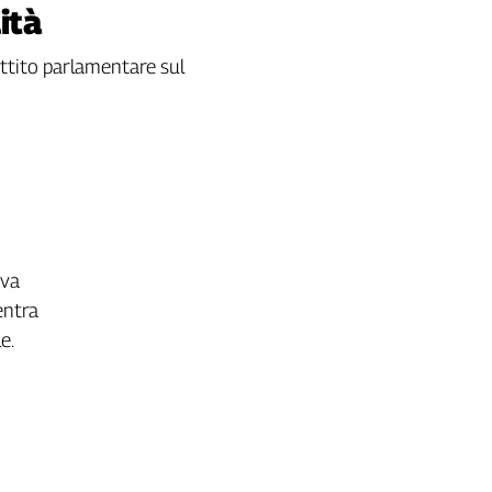
ità
ttito parlamentare sul
iva
entra
le.