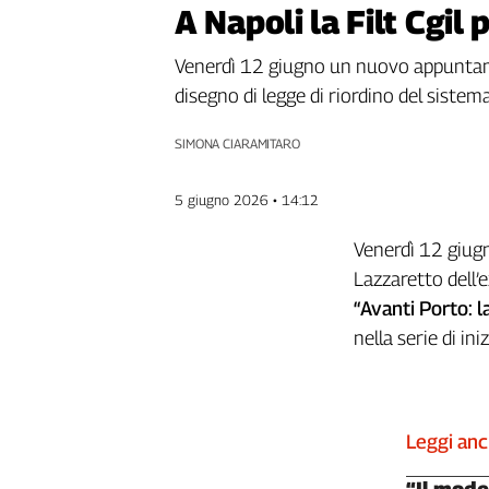
A Napoli la Filt Cgil
Genova,
il
Venerdì 12 giugno un nuovo appuntame
sangue
della
disegno di legge di riordino del siste
ragione
120
SIMONA CIARAMITARO
anni
Cgil
5 giugno 2026 • 14:12
Collettiva
Academy
Venerdì 12 giugn
Lazzaretto dell’e
Collettiva
“Avanti Porto:
Play
Rubriche
nella serie di in
Collettiva
Talk
La
Leggi an
settimana
Collettiva
“Il mode