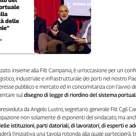
ortuale
lla
tà delle
ie”
SA
zzato insieme alla Filt Campania, è un’occasione per un con
gistico, industriale e infrastrutturale dei porti nel nostro Pa
nteresse pubblico e mercato ed in concomitanza con l’avvio d
mentare sul
disegno di legge di riordino del sistema portua
 presieduta da Angelo Lustro, segretario generale Filt Cgil C
cipazione non solamente di esponenti del sindacato, ma anc
elle istituzioni, parti datoriali, di lavoratori, di esperti e a
uderà l’iniziativa una tavola rotonda alla quale parteciperà, tr