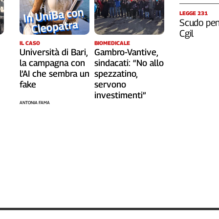
LEGGE 231
Scudo pena
Cgil
IL CASO
BIOMEDICALE
Università di Bari,
Gambro-Vantive,
la campagna con
sindacati: “No allo
l’AI che sembra un
spezzatino,
fake
servono
investimenti”
ANTONIA FAMA