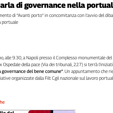
 parla di governance nella portual
nto di “Avanti porto” in concomitanza con l’avvio del diba
ma portuale
o, alle 9.30, a Napoli presso il Complesso monumentale del
x Ospedale della pace (Via dei tribunali, 227) si terrà l’iniziat
 la governance del bene comune”
. Un appuntamento che ri
iziative organizzate dalla Filt Cgil nazionale sul lavoro portua
che
llo del