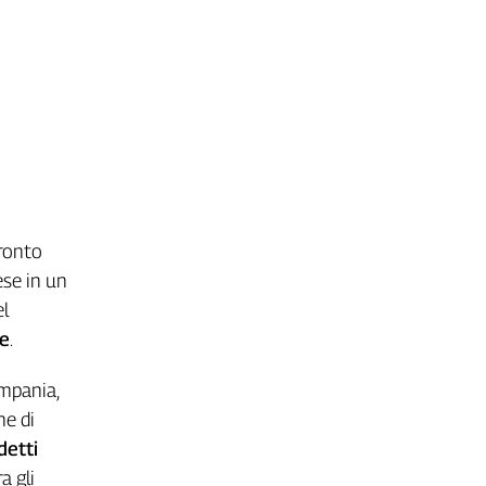
fronto
ese in un
el
le
.
ampania,
he di
ddetti
a gli