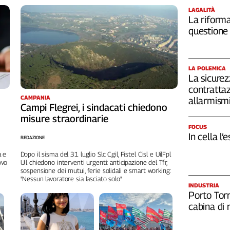
LAGALITÀ
La riforma
questione 
LA POLEMICA
La sicurez
contrattaz
CAMPANIA
allarmism
Campi Flegrei, i sindacati chiedono
misure straordinarie
FOCUS
In cella l’
REDAZIONE
Dopo il sisma del 31 luglio Slc Cgil, Fistel Cisl e UilFpl
a e
Uil chiedono interventi urgenti: anticipazione del Tfr,
ovo
sospensione dei mutui, ferie solidali e smart working:
"Nessun lavoratore sia lasciato solo"
INDUSTRIA
Porto Torr
cabina di 