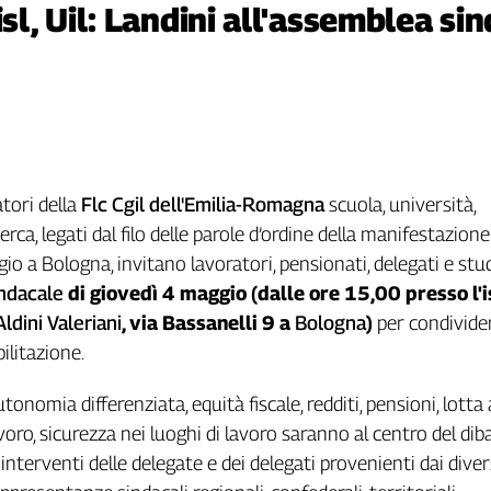
isl, Uil: Landini all'assemblea si
atori della
Flc Cgil dell'Emilia-Romagna
scuola, università,
rca, legati dal filo delle parole d’ordine della manifestazione
o a Bologna, invitano lavoratori, pensionati, delegati e stu
ndacale
di giovedì 4 maggio (dalle ore 15,00 presso l'i
Aldini Valeriani
, via Bassanelli 9 a
Bologna
)
per condivider
ilitazione.
utonomia differenziata, equità fiscale, redditi, pensioni, lotta 
voro, sicurezza nei luoghi di lavoro saranno al centro del diba
 interventi delle delegate e dei delegati provenienti dai diver