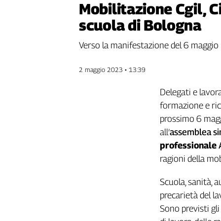
Mobilitazione Cgil, C
Genova,
scuola di Bologna
il
sangue
della
Verso la manifestazione del 6 maggio
ragione
120
2 maggio 2023 • 13:39
anni
Cgil
Delegati e lavor
Collettiva
formazione e rice
Academy
prossimo 6 maggi
Collettiva
all’
assemblea
si
Play
professionale
Rubriche
ragioni della mob
Collettiva
Talk
Scuola, sanità, a
La
precarietà del la
settimana
Sono previsti gli
Collettiva