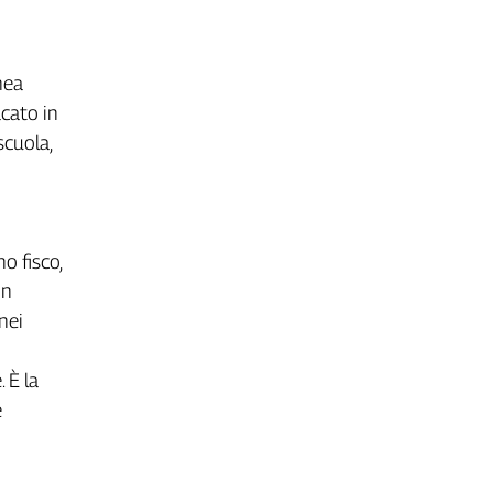
nea
acato in
scuola,
o fisco,
in
nei
 È la
e