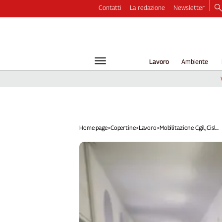
Contatti
La redazione
Newsletter
Video
Podcast
Dirette
Lavoro
Ambiente
Longform
Copertine
Economia
Lavoro
Ambiente
Home page
>
Copertine
>
Lavoro
>
Mobilitazione Cgil, Cisl...
Diritti
Welfare
Italia
Internazionale
Culture
Categorie