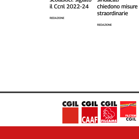
il Ccnl 2022-24
chiedono misure
Cerca
straordinarie
REDAZIONE
REDAZIONE
Contatti
La
redazione
Newsletter
Social