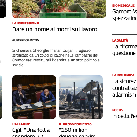
BIOMEDICALE
Gambro-Van
spezzatino
LA RIFLESSIONE
Dare un nome ai morti sul lavoro
LAGALITÀ
GIUSEPPE CHIANTERA
La riforma
Si chiamava Gheorghe Marian Burjan il ragazzo
questione 
stroncato da un colpo di calore nelle campagne del
Cremonese: restituirgli l’identità è un atto politico e
i
sociale
LA POLEMICA
La sicurez
contrattaz
allarmism
FOCUS
In cella l’
L’ALLARME
IL PROVVEDIMENTO
Cgil: “Una follia
“150 milioni
spendere 22
devono servire