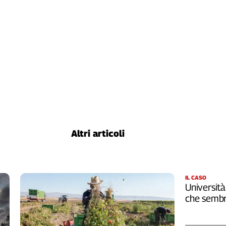
Altri articoli
IL CASO
Università
che sembr