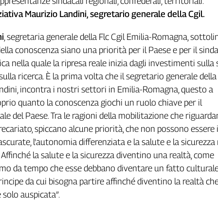
appresentanze sindacali regionali, confederali, territoriali.
ziativa Maurizio Landini, segretario generale della Cgil.
i
, segretaria generale della Flc Cgil Emilia-Romagna, sottoli
ella conoscenza siano una priorità per il Paese e per il sind
ca nella quale la ripresa reale inizia dagli investimenti sulla 
 sulla ricerca. È la prima volta che il segretario generale della
andini, incontra i nostri settori in Emilia-Romagna, questo a
prio quanto la conoscenza giochi un ruolo chiave per il
e del Paese. Tra le ragioni della mobilitazione che riguardan
 precariato, spiccano alcune priorità, che non possono essere 
curate, l'autonomia differenziata e la salute e la sicurezza 
 Affinché la salute e la sicurezza diventino una realtà, come
amo da tempo che esse debbano diventare un fatto culturale.
rincipe da cui bisogna partire affinché diventino la realtà ch
 solo auspicata”.