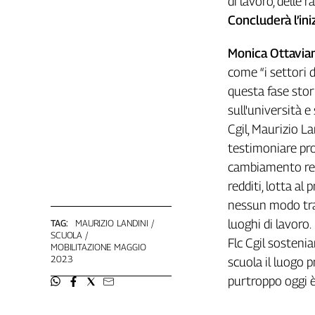
di lavoro, delle r
Girasoli
Concluderà l’ini
Il
Sassolino
Monica Ottavian
Linea
Economica
come “i settori d
Tech
questa fase stori
It
sull'università e
Easy
Cgil, Maurizio L
Inserti
testimoniare pro
cambiamento real
Idea
redditi, lotta al
Diffusa
nessun modo tras
InFlai
luoghi di lavoro.
TAG:
MAURIZIO LANDINI
Le
SCUOLA
Flc Cgil sosteni
trasmissioni
MOBILITAZIONE MAGGIO
tv
2023
scuola il luogo p
purtroppo oggi è
Work
in
Progress