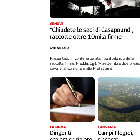
Liguria
Lombardia
Marche
GENOVA
Piemonte
“Chiudete le sedi di Casapound”,
Puglia
raccolte oltre 10mila firme
Sardegna
ANTONIA FAMA
Sicilia
Presentato in conferenza stampa il bilancio della
Toscana
raccolta firme. Nieddu, Cgil: “A settembre due presìd
Trentino
davanti al Comune e alla Prefettura”
Umbria
Valle
D'Aosta
Veneto
Archivio
Storico
1955-
2014
LA FIRMA
CAMPANIA
Dirigenti
Campi Flegrei, i
scolastici: siglato
sindacati