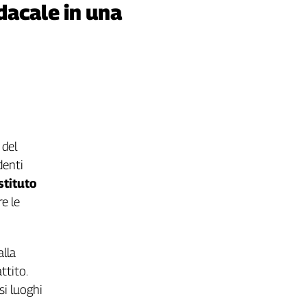
ndacale in una
 del
denti
stituto
e le
alla
ttito.
si luoghi