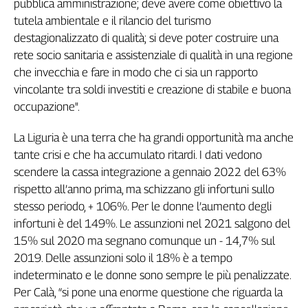
pubblica amministrazione; deve avere come obiettivo la
Liguria
tutela ambientale e il rilancio del turismo
Lombardia
destagionalizzato di qualità; si deve poter costruire una
Marche
rete socio sanitaria e assistenziale di qualità in una regione
Piemonte
che invecchia e fare in modo che ci sia un rapporto
Puglia
vincolante tra soldi investiti e creazione di stabile e buona
Sardegna
occupazione".
Sicilia
Toscana
La Liguria è una terra che ha grandi opportunità ma anche
Trentino
tante crisi e che ha accumulato ritardi. I dati vedono
Umbria
scendere la cassa integrazione a gennaio 2022 del 63%
Valle
rispetto all’anno prima, ma schizzano gli infortuni sullo
D'Aosta
stesso periodo, + 106%. Per le donne l’aumento degli
Veneto
infortuni è del 149%. Le assunzioni nel 2021 salgono del
15% sul 2020 ma segnano comunque un - 14,7% sul
Archivio
Storico
2019. Delle assunzioni solo il 18% è a tempo
1955-
indeterminato e le donne sono sempre le più penalizzate.
2014
Per Calà, “si pone una enorme questione che riguarda la