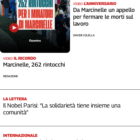
L'ANNIVERSARIO
VIDEO
Da Marcinelle un appello
per fermare le morti sul
lavoro
DAVIDE COLELLA
IL RICORDO
VIDEO
Marcinelle, 262 rintocchi
REDAZIONE
LA LETTERA
Il Nobel Parisi: “La solidarietà tiene insieme una
comunità”
INTERNAZIONALE