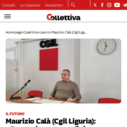
Contatti
La redazione
Newsletter
Video
Podcast
Home page
>
Copertine
>
Lavoro
>
Maurizio Calà (Cgil Ligu...
Dirette
Longform
Copertine
Economia
Lavoro
Ambiente
Diritti
Welfare
Italia
Internazionale
Culture
IL FUTURO
Maurizio Calà (Cgil Liguria):
Categorie