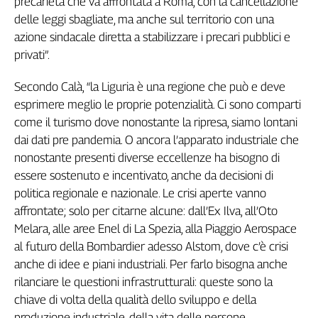
precarietà che va affrontata a Roma, con la cancellazione
Cerca
delle leggi sbagliate, ma anche sul territorio con una
azione sindacale diretta a stabilizzare i precari pubblici e
privati”.
Contatti
Secondo Calà, “la Liguria è una regione che può e deve
La
esprimere meglio le proprie potenzialità. Ci sono comparti
come il turismo dove nonostante la ripresa, siamo lontani
redazione
dai dati pre pandemia. O ancora l’apparato industriale che
nonostante presenti diverse eccellenze ha bisogno di
Newsletter
essere sostenuto e incentivato, anche da decisioni di
politica regionale e nazionale. Le crisi aperte vanno
Social
affrontate; solo per citarne alcune: dall’Ex Ilva, all’Oto
Melara, alle aree Enel di La Spezia, alla Piaggio Aerospace
al futuro della Bombardier adesso Alstom, dove c’è crisi
anche di idee e piani industriali. Per farlo bisogna anche
rilanciare le questioni infrastrutturali: queste sono la
chiave di volta della qualità dello sviluppo e della
produzione industriale, della vita delle persone,