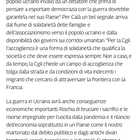
popolo ucraino invaso da un dittatore che prima di
Genova,
pensare a esportare democrazia con la guerra dovrebbe
il
garantirla nel suo Paese”. Per Calà un bel segnale arriva
sangue
dal fiume di solidarietà delle famiglie e
della
dell’associazionismo verso il popolo ucraino e dalla
ragione
disponibilità dei governi sui corridoi umanitari. "Per la Cgil
120
anni
l’accoglienza è una forma di solidarietà che qualifica la
Cgil
società e che deve essere espressa sempre. Non a caso, e
Collettiva
da tempo, la Cgil chiede un campo di accoglienza che
Academy
tolga dalla strada e da condizioni di vita indecenti i
migranti che cercano di attraversare la frontiera con la
Collettiva
Francia.
Play
Rubriche
La guerra in Ucraina avrà anche conseguenze
Collettiva
economiche importanti. Rischia di bruciare i sacrifici e le
Talk
risorse impegnate per l’uscita dalla pandemia e il rilancio
La
dell’economia soprattutto in un Paese come il nostro
settimana
martoriato dal debito pubblico e dagli antichi divari
Collettiva