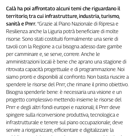
L'Italia
Calà ha poi affrontato alcuni temi che riguardano il
nel
territorio, tra cui infrastrutture, industria, turismo,
Lavoro
sanità e Pnrr.
“Grazie al Piano Nazionale di Ripresa e
Resilienza anche la Liguria potrà beneficiare di molte
Territori
risorse. Sono stati costituiti formalmente una serie di
Abruzzo-
tavoli con la Regione a cui bisogna adesso dare gambe
Molise
per camminare e, se serve, correre. Anche le
Alto
amministrazioni locali è bene che aprano una stagione di
Adige
ritrovata capacità progettuale e di programmazione. Noi
Basilicata
siamo pronti e disponibili al confronto. Non basta riuscire a
Calabria
spendere le risorse del Pnrr, che rimane il primo obiettivo.
Campania
Bisogna spenderle bene: è necessaria una visione e un
Emilia-
progetto complessivo mettendo insieme le risorse del
Romagna
Pnrr e degli altri fondi europei e nazionali; il Pnrr deve
Friuli
spingere sulla riconversione produttiva, tecnologica e
Venezia
infrastrutturale e tenere sul piano occupazionale; deve
Giulia
servire a riorganizzare, efficientare e digitalizzare la
Lazio