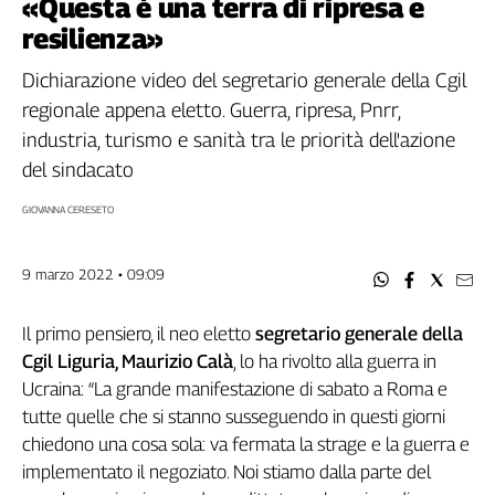
«Questa è una terra di ripresa e
Filcams
resilienza»
Filctem
Fillea
Dichiarazione video del segretario generale della Cgil
Filt
regionale appena eletto. Guerra, ripresa, Pnrr,
Fiom
industria, turismo e sanità tra le priorità dell'azione
Fisac
del sindacato
Flai
GIOVANNA CERESETO
Flc
Fp
Nidil
9 marzo 2022 • 09:09
Slc
Spi
Il primo pensiero, il neo eletto
segretario generale della
Inca
Cgil Liguria, Maurizio Calà
, lo ha rivolto alla guerra in
Caaf
Ucraina: “La grande manifestazione di sabato a Roma e
tutte quelle che si stanno susseguendo in questi giorni
Speciali
chiedono una cosa sola: va fermata la strage e la guerra e
implementato il negoziato. Noi stiamo dalla parte del
G8
di