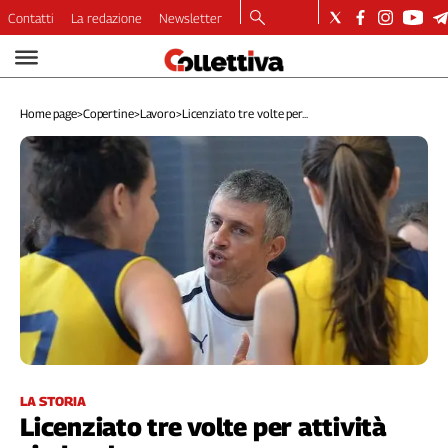
Contatti
La redazione
Newsletter
Video
Podcast
Home page
>
Copertine
>
Lavoro
>
Licenziato tre volte per...
Dirette
Longform
Copertine
Economia
Lavoro
Ambiente
Diritti
Welfare
Italia
Internazionale
Culture
LA STORIA
Licenziato tre volte per attività
Categorie