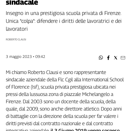
sindacale
Filcams
Filctem
Insegno in una prestigiosa scuola privata di Firenze.
Fillea
Unica "colpa": difendere i diritti delle lavoratrici e dei
Filt
lavoratori
Fiom
ROBERTO CLAUSI
Fisac
Flai
3 maggio 2023 • 09:42
Flc
Fp
Mi chiamo Roberto Clausi e sono rappresentante
Nidil
sindacale aziendale della Flc Cgil alla International School
Slc
of Florence (Isf), scuola privata prestigiosa ubicata nei
Spi
pressi della lussuosa zona di piazzale Michelangelo a
Inca
Firenze. Dal 2003 sono un docente della scuola, della
Caaf
quale, dal 2009, sono anche direttore atletico. Dopo anni
Speciali
di battaglie con la direzione della scuola per far valere i
diritti previsti dal contratto nazionale e dal contratto
G8
integrativo aziendale,
il 3 Giugno 2019 vengo sospeso
di