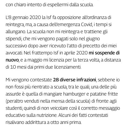
Girasoli
con chiaro intento di espellermi dalla scuola.
Il
Sassolino
L’8 gennaio 2020 la Isf fa opposizione all’ordinanza di
Linea
reintegra, ma, a causa dell’emergenza Covid, i tempi si
Economica
allungano. La scuola non mi reintegra e trattiene gli
Tech
stipendi, che mi vengono pagati solo nel giugno
It
successivo dopo aver ricevuto l’atto di precetto dei miei
Easy
avvocati. Nel frattempo Isf in aprile 2020
mi sospende di
Inserti
nuovo
, e a maggio mi licenzia per la terza volta, a distanza
di 10 mesi dai primi due licenziamenti.
Idea
Diffusa
Mi vengono contestate
28 diverse infrazioni
, sebbene io
InFlai
non fossi più rientrato a scuola, tra le quali, una delle più
assurde è quella di mangiare hamburger e patatine fritte
Le
trasmissioni
(peraltro venduti nella mensa della scuola) di fronte agli
tv
studenti, quindi di non veicolare così il corretto messaggio
Work
educativo sulla nutrizione. Alcuni dei fatti contestati
in
risalivano addirittura a otto anni prima.
Progress