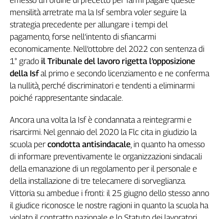
Liguria
mensilità arretrate ma la Isf sembra voler seguire la
Lombardia
strategia precedente per allungare i tempi del
Marche
pagamento, forse nell’intento di sfiancarmi
Piemonte
economicamente. Nell’ottobre del 2022 con sentenza di
Puglia
1° grado
il Tribunale del lavoro rigetta l’opposizione
Sardegna
della Isf
al primo e secondo licenziamento e ne conferma
Sicilia
la nullità, perché discriminatori e tendenti a eliminarmi
Toscana
poiché rappresentante sindacale.
Trentino
Umbria
Ancora una volta la Isf è condannata a reintegrarmi e
Valle
risarcirmi. Nel gennaio del 2020 la Flc cita in giudizio la
D'Aosta
scuola per
condotta antisindacale
, in quanto ha omesso
Veneto
di informare preventivamente le organizzazioni sindacali
della emanazione di un regolamento per il personale e
Archivio
della installazione di tre telecamere di sorveglianza.
Storico
1955-
Vittoria su ambedue i fronti: il 25 giugno dello stesso anno
2014
il giudice riconosce le nostre ragioni in quanto la scuola ha
violato il contratto nazionale e lo Statuto dei lavoratori.