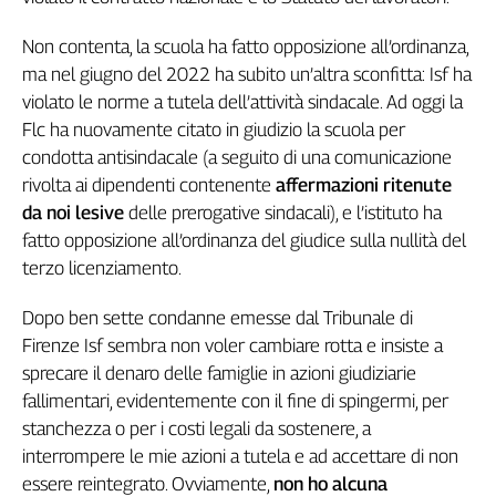
Cerca
Non contenta, la scuola ha fatto opposizione all’ordinanza,
ma nel giugno del 2022 ha subito un’altra sconfitta: Isf ha
violato le norme a tutela dell’attività sindacale. Ad oggi la
Contatti
Flc ha nuovamente citato in giudizio la scuola per
condotta antisindacale (a seguito di una comunicazione
La
rivolta ai dipendenti contenente
affermazioni ritenute
redazione
da noi lesive
delle prerogative sindacali), e l’istituto ha
fatto opposizione all’ordinanza del giudice sulla nullità del
Newsletter
terzo licenziamento.
Social
Dopo ben sette condanne emesse dal Tribunale di
Firenze Isf sembra non voler cambiare rotta e insiste a
sprecare il denaro delle famiglie in azioni giudiziarie
fallimentari, evidentemente con il fine di spingermi, per
stanchezza o per i costi legali da sostenere, a
interrompere le mie azioni a tutela e ad accettare di non
essere reintegrato. Ovviamente,
non ho alcuna