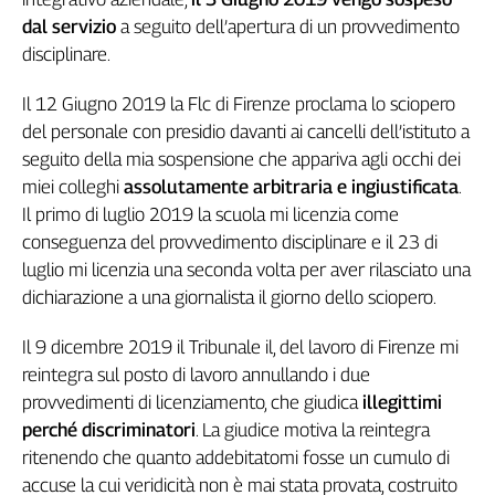
Genova,
dal servizio
a seguito dell’apertura di un provvedimento
il
disciplinare.
sangue
della
Il 12 Giugno 2019 la Flc di Firenze proclama lo sciopero
ragione
del personale con presidio davanti ai cancelli dell’istituto a
120
seguito della mia sospensione che appariva agli occhi dei
anni
miei colleghi
assolutamente arbitraria e ingiustificata
.
Cgil
Il primo di luglio 2019 la scuola mi licenzia come
Collettiva
conseguenza del provvedimento disciplinare e il 23 di
Academy
luglio mi licenzia una seconda volta per aver rilasciato una
Collettiva
dichiarazione a una giornalista il giorno dello sciopero.
Play
Rubriche
Il 9 dicembre 2019 il Tribunale il, del lavoro di Firenze mi
reintegra sul posto di lavoro annullando i due
Collettiva
Talk
provvedimenti di licenziamento, che giudica
illegittimi
La
perché discriminatori
. La giudice motiva la reintegra
settimana
ritenendo che quanto addebitatomi fosse un cumulo di
Collettiva
accuse la cui veridicità non è mai stata provata, costruito