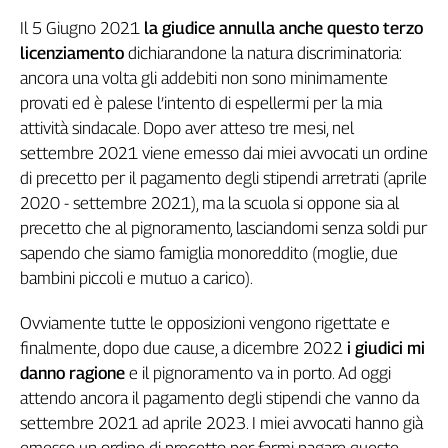
L'Italia
Il 5 Giugno 2021
la giudice annulla anche questo terzo
nel
licenziamento
dichiarandone la natura discriminatoria:
Lavoro
ancora una volta gli addebiti non sono minimamente
provati ed è palese l’intento di espellermi per la mia
Territori
attività sindacale. Dopo aver atteso tre mesi, nel
Abruzzo-
settembre 2021 viene emesso dai miei avvocati un ordine
Molise
di precetto per il pagamento degli stipendi arretrati (aprile
Alto
2020 - settembre 2021), ma la scuola si oppone sia al
Adige
precetto che al pignoramento, lasciandomi senza soldi pur
Basilicata
sapendo che siamo famiglia monoreddito (moglie, due
Calabria
bambini piccoli e mutuo a carico).
Campania
Emilia-
Ovviamente tutte le opposizioni vengono rigettate e
Romagna
finalmente, dopo due cause, a dicembre 2022
i giudici mi
Friuli
danno ragione
e il pignoramento va in porto. Ad oggi
Venezia
attendo ancora il pagamento degli stipendi che vanno da
Giulia
settembre 2021 ad aprile 2023. I miei avvocati hanno già
Lazio
emesso un ordine di precetto per farmi pagare queste