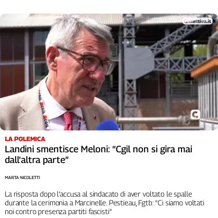
L'Italia
nel
Lavoro
Territori
Abruzzo-
Molise
Alto
Adige
Basilicata
Calabria
LA POLEMICA
Campania
Landini smentisce Meloni: “Cgil non si gira mai
Emilia-
dall'altra parte”
Romagna
Friuli
MARTA NICOLETTI
Venezia
La risposta dopo l’accusa al sindacato di aver voltato le spalle
Giulia
durante la cerimonia a Marcinelle. Pestieau, Fgtb: “Ci siamo voltati
Lazio
noi contro presenza partiti fascisti”