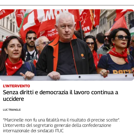
Liguria
Lombardia
Marche
Piemonte
Puglia
Sardegna
Sicilia
Toscana
Trentino
Umbria
Valle
D'Aosta
L'INTERVENTO
Senza diritti e democrazia il lavoro continua a
Veneto
uccidere
Archivio
LUC TRIANGLE
Storico
1955-
“Marcinelle non fu una fatalità ma il risultato di precise scelte”.
2014
L’intervento del segretario generale della confederazione
internazionale dei sindacati ITUC