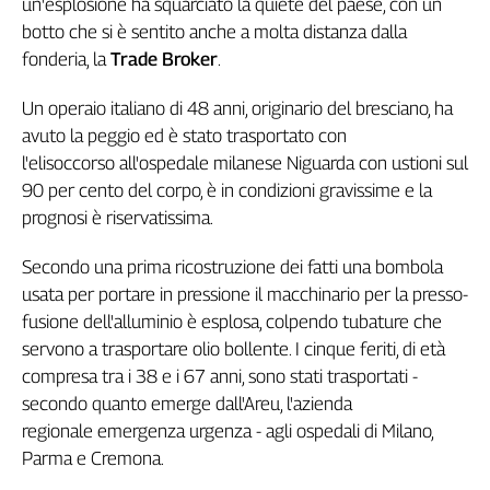
un'esplosione ha squarciato la quiete del paese, con un
Genova,
botto che si è sentito anche a molta distanza dalla
il
fonderia, la
Trade Broker
.
sangue
della
Un operaio italiano di 48 anni, originario del bresciano, ha
ragione
avuto la peggio ed è stato trasportato con
120
l'elisoccorso all'ospedale milanese Niguarda con ustioni sul
anni
90 per cento del corpo, è in condizioni gravissime e la
Cgil
prognosi è riservatissima.
Collettiva
Academy
Secondo una prima ricostruzione dei fatti una bombola
Collettiva
usata per portare in pressione il macchinario per la presso-
Play
fusione dell'alluminio è esplosa, colpendo tubature che
Rubriche
servono a trasportare olio bollente. I cinque feriti, di età
Collettiva
compresa tra i 38 e i 67 anni, sono stati trasportati -
Talk
secondo quanto emerge dall'Areu, l'azienda
La
regionale emergenza urgenza - agli ospedali di Milano,
settimana
Parma e Cremona.
Collettiva