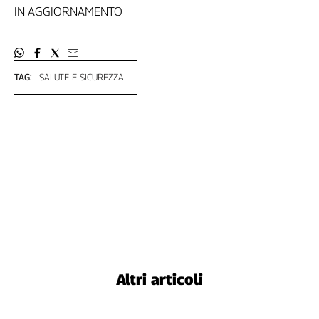
Girasoli
IN AGGIORNAMENTO
Il
Sassolino
Linea
Economica
TAG:
SALUTE E SICUREZZA
Tech
It
Easy
Inserti
Idea
Diffusa
InFlai
Le
trasmissioni
tv
Altri articoli
Work
in
Progress