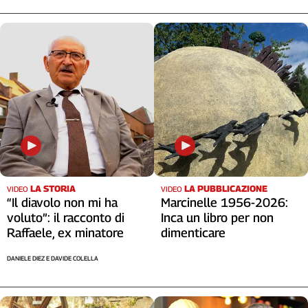
Cerca
Contatti
La
redazione
Newsletter
LA STORIA
LA PUBBLICAZIONE
VIDEO
VIDEO
Social
“Il diavolo non mi ha
Marcinelle 1956-2026:
voluto”: il racconto di
Inca un libro per non
Raffaele, ex minatore
dimenticare
DANIELE DIEZ E DAVIDE COLELLA