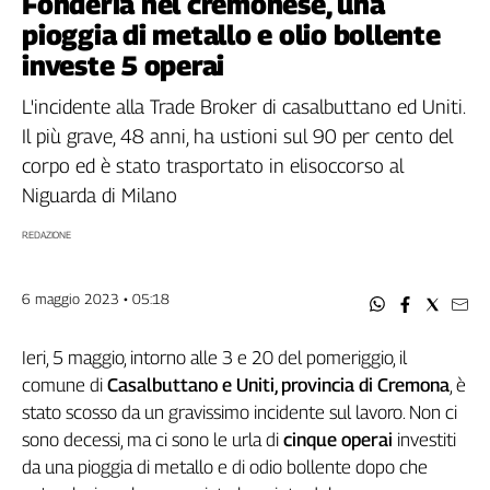
Fonderia nel cremonese, una
Filcams
pioggia di metallo e olio bollente
Filctem
investe 5 operai
Fillea
Filt
L'incidente alla Trade Broker di casalbuttano ed Uniti.
Fiom
Il più grave, 48 anni, ha ustioni sul 90 per cento del
Fisac
corpo ed è stato trasportato in elisoccorso al
Flai
Niguarda di Milano
Flc
REDAZIONE
Fp
Nidil
Slc
6 maggio 2023 • 05:18
Spi
Inca
Ieri, 5 maggio, intorno alle 3 e 20 del pomeriggio, il
Caaf
comune di
Casalbuttano e Uniti, provincia di Cremona
, è
stato scosso da un gravissimo incidente sul lavoro. Non ci
Speciali
sono decessi, ma ci sono le urla di
cinque operai
investiti
da una pioggia di metallo e di odio bollente dopo che
G8
di