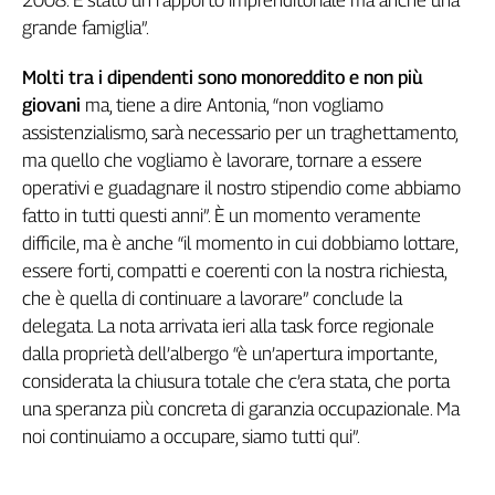
2008. È stato un rapporto imprenditoriale ma anche una
Cerca
grande famiglia”.
Molti tra i dipendenti sono monoreddito e non più
Contatti
giovani
ma, tiene a dire Antonia, “non vogliamo
assistenzialismo, sarà necessario per un traghettamento,
La
ma quello che vogliamo è lavorare, tornare a essere
operativi e guadagnare il nostro stipendio come abbiamo
redazione
fatto in tutti questi anni”. È un momento veramente
difficile, ma è anche “il momento in cui dobbiamo lottare,
Newsletter
essere forti, compatti e coerenti con la nostra richiesta,
che è quella di continuare a lavorare” conclude la
Social
delegata. La nota arrivata ieri alla task force regionale
dalla proprietà dell’albergo “è un’apertura importante,
considerata la chiusura totale che c’era stata, che porta
una speranza più concreta di garanzia occupazionale. Ma
noi continuiamo a occupare, siamo tutti qui”.