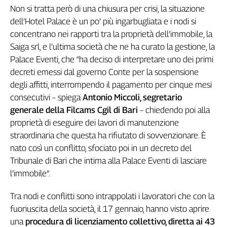
Non si tratta però di una chiusura per crisi, la situazione
Genova,
dell’Hotel Palace è un po’ più ingarbugliata e i nodi si
il
sangue
concentrano nei rapporti tra la proprietà dell’immobile, la
della
Saiga srl, e l’ultima società che ne ha curato la gestione, la
ragione
Palace Eventi, che “ha deciso di interpretare uno dei primi
120
decreti emessi dal governo Conte per la sospensione
anni
degli affitti, interrompendo il pagamento per cinque mesi
Cgil
consecutivi – spiega
Antonio Miccoli, segretario
Collettiva
generale della Filcams Cgil di Bari
– chiedendo poi alla
Academy
proprietà di eseguire dei lavori di manutenzione
Collettiva
straordinaria che questa ha rifiutato di sovvenzionare. È
Play
nato così un conflitto, sfociato poi in un decreto del
Rubriche
Tribunale di Bari che intima alla Palace Eventi di lasciare
Collettiva
l’immobile”.
Talk
La
Tra nodi e conflitti sono intrappolati i lavoratori che con la
settimana
fuoriuscita della società, il 17 gennaio, hanno visto aprire
Collettiva
una
procedura di licenziamento collettivo, diretta ai 43