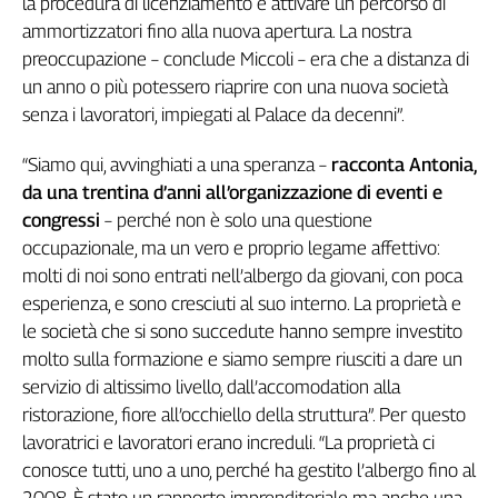
la procedura di licenziamento e attivare un percorso di
Liguria
ammortizzatori fino alla nuova apertura. La nostra
Lombardia
preoccupazione – conclude Miccoli – era che a distanza di
Marche
un anno o più potessero riaprire con una nuova società
Piemonte
senza i lavoratori, impiegati al Palace da decenni”.
Puglia
Sardegna
“Siamo qui, avvinghiati a una speranza –
racconta Antonia,
Sicilia
da una trentina d’anni all’organizzazione di eventi e
Toscana
congressi
– perché non è solo una questione
Trentino
occupazionale, ma un vero e proprio legame affettivo:
Umbria
molti di noi sono entrati nell’albergo da giovani, con poca
Valle
esperienza, e sono cresciuti al suo interno. La proprietà e
D'Aosta
le società che si sono succedute hanno sempre investito
Veneto
molto sulla formazione e siamo sempre riusciti a dare un
servizio di altissimo livello, dall’accomodation alla
Archivio
ristorazione, fiore all’occhiello della struttura”. Per questo
Storico
1955-
lavoratrici e lavoratori erano increduli. “La proprietà ci
2014
conosce tutti, uno a uno, perché ha gestito l’albergo fino al