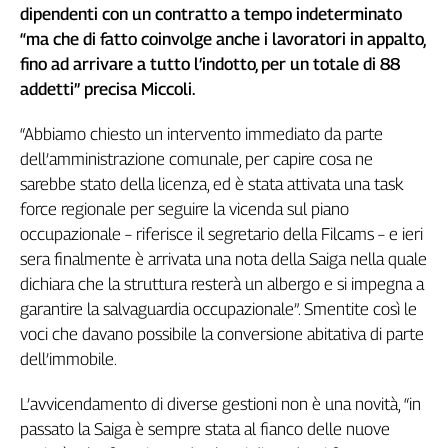
Girasoli
dipendenti con un contratto a tempo indeterminato
Il
“ma che di fatto coinvolge anche i lavoratori in appalto,
Sassolino
fino ad arrivare a tutto l’indotto, per un totale di 88
Linea
addetti” precisa Miccoli.
Economica
Tech
“Abbiamo chiesto un intervento immediato da parte
It
dell’amministrazione comunale, per capire cosa ne
Easy
sarebbe stato della licenza, ed è stata attivata una task
force regionale per seguire la vicenda sul piano
Inserti
occupazionale – riferisce il segretario della Filcams – e ieri
Idea
sera finalmente è arrivata una nota della Saiga nella quale
Diffusa
dichiara che la struttura resterà un albergo e si impegna a
InFlai
garantire la salvaguardia occupazionale”. Smentite così le
Le
voci che davano possibile la conversione abitativa di parte
trasmissioni
dell’immobile.
tv
Work
L’avvicendamento di diverse gestioni non è una novità, “in
in
passato la Saiga è sempre stata al fianco delle nuove
Progress