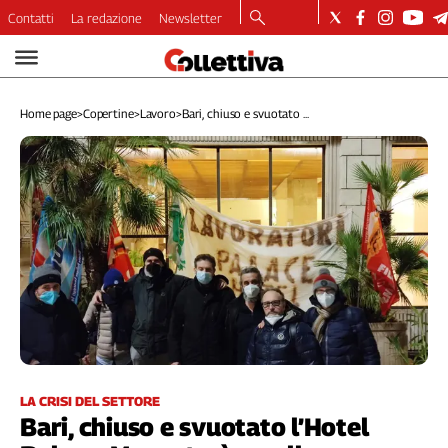
Contatti
La redazione
Newsletter
Video
Podcast
Home page
>
Copertine
>
Lavoro
>
Bari, chiuso e svuotato ...
Dirette
Longform
Copertine
Economia
Lavoro
Ambiente
Diritti
Welfare
Italia
Internazionale
Culture
LA CRISI DEL SETTORE
Bari, chiuso e svuotato l’Hotel
Categorie