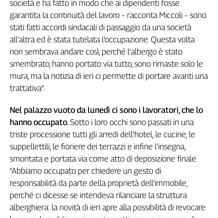
società e ha fatto in modo che ai dipendenti fosse
L'Italia
garantita la continuità del lavoro – racconta Miccoli – sono
nel
stati fatti accordi sindacali di passaggio da una società
Lavoro
all’altra ed è stata tutelata l’occupazione. Questa volta
non sembrava andare così, perché l’albergo è stato
Territori
smembrato, hanno portato via tutto, sono rimaste solo le
Abruzzo-
mura, ma la notizia di ieri ci permette di portare avanti una
Molise
trattativa”.
Alto
Adige
Nel palazzo vuoto da lunedì ci sono i lavoratori, che lo
Basilicata
hanno occupato.
Sotto i loro occhi sono passati in una
Calabria
triste processione tutti gli arredi dell’hotel, le cucine, le
Campania
suppellettili, le fioriere dei terrazzi e infine l’insegna,
Emilia-
smontata e portata via come atto di deposizione finale.
Romagna
“Abbiamo occupato per chiedere un gesto di
Friuli
responsabilità da parte della proprietà dell’immobile,
Venezia
perché ci dicesse se intendeva rilanciare la struttura
Giulia
alberghiera: la novità di ieri apre alla possibilità di revocare
Lazio