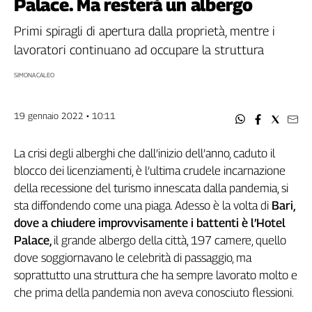
Palace. Ma resterà un albergo
Filcams
Filctem
Primi spiragli di apertura dalla proprietà, mentre i
Fillea
lavoratori continuano ad occupare la struttura
Filt
SIMONA CALEO
Fiom
Fisac
19 gennaio 2022 • 10:11
Flai
Flc
La crisi degli alberghi che dall’inizio dell’anno, caduto il
Fp
blocco dei licenziamenti, è l’ultima crudele incarnazione
Nidil
della recessione del turismo innescata dalla pandemia, si
Slc
sta diffondendo come una piaga. Adesso è la volta di
Bari,
Spi
dove a chiudere improvvisamente i battenti è l’Hotel
Inca
Palace,
il grande albergo della città, 197 camere, quello
Caaf
dove soggiornavano le celebrità di passaggio, ma
Speciali
soprattutto una struttura che ha sempre lavorato molto e
che prima della pandemia non aveva conosciuto flessioni.
G8
di