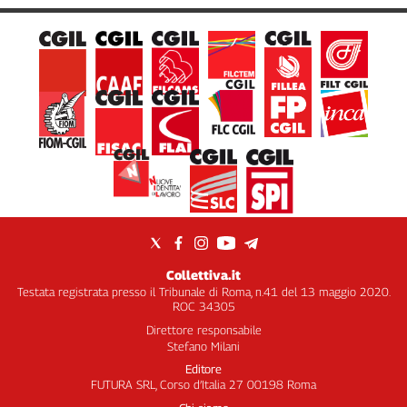
Collettiva.it
Testata registrata presso il Tribunale di Roma, n.41 del 13 maggio 2020.
ROC 34305
Direttore responsabile
Stefano Milani
Editore
FUTURA SRL, Corso d’Italia 27 00198 Roma