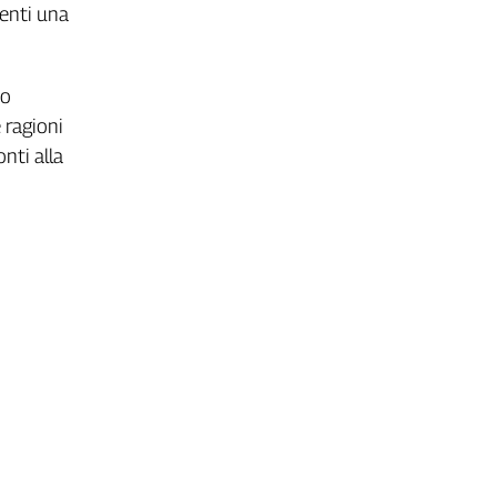
denti una
no
 ragioni
onti alla