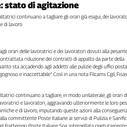
: stato di agitazione
altatrici continuano a tagliare gli orari già esigui, dei lavor
e di lavoro
 agli orari delle lavoratrici e dei lavoratori dovuti alla pesante
ontrattata riduzione dei contratti di appalto da parte della
to sta accadendo agli addetti alle pulizie degli uffici postal
rgognoso e inaccettabile". Così in una nota Filcams Cgil, Fisas
tatrici continuano a tagliare, in modo unilaterale, gli orari di
 lavoratrici e lavoratori, aggravando ulteriormente le loro pe
miche e di lavoro, imputando queste azioni alla conseguenz
dalla committente Poste Italiane ai servizi di Pulizia e Sanifi
Nel frattempo, Poste Italiane Spa, interpellata ripetutamente