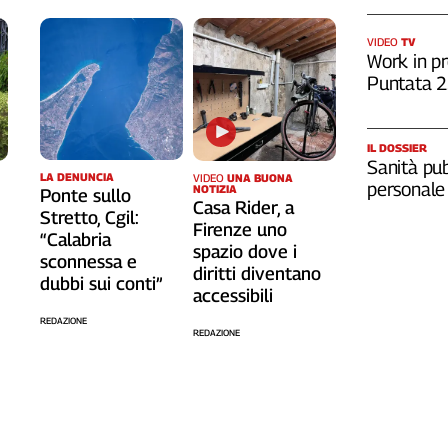
VIDEO
TV
Work in pr
Puntata 
IL DOSSIER
Sanità pub
LA DENUNCIA
VIDEO
UNA BUONA
personale
NOTIZIA
Ponte sullo
Casa Rider, a
Stretto, Cgil:
o
Firenze uno
“Calabria
spazio dove i
sconnessa e
diritti diventano
dubbi sui conti”
accessibili
REDAZIONE
REDAZIONE