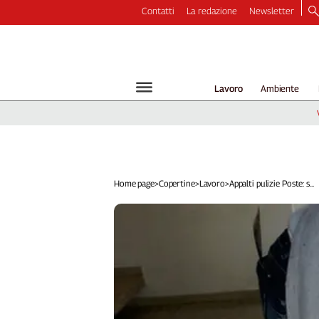
Contatti
La redazione
Newsletter
Video
Podcast
Dirette
Lavoro
Ambiente
Longform
Copertine
Economia
Lavoro
Ambiente
Home page
>
Copertine
>
Lavoro
>
Appalti pulizie Poste: s...
Diritti
Welfare
Italia
Internazionale
Culture
Categorie