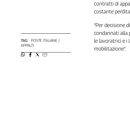
contratti di app
L'Italia
costante perdita 
nel
Lavoro
"Per decisione di
Territori
condannati alla 
le lavoratrici e 
TAG:
POSTE ITALIANE
Abruzzo-
APPALTI
Molise
mobilitazione".
Alto
Adige
Basilicata
Calabria
Campania
Emilia-
Romagna
Friuli
Venezia
Giulia
Lazio