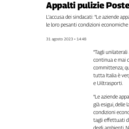
Appalti pulizie Poste
Genova,
il
L'accusa dei sindacati: "Le aziende app
sangue
le loro pesanti condizioni economiche 
della
ragione
120
31 agosto 2023 • 14:48
anni
Cgil
"Tagli unilaterali
Collettiva
continua e mai c
Academy
committenza; quan
tutta Italia è ve
Collettiva
Play
e Uiltrasporti.
Rubriche
"Le aziende appal
Collettiva
Talk
già esigui, delle
La
condizioni econo
settimana
tagli effettuati 
Collettiva
degli ambienti. 