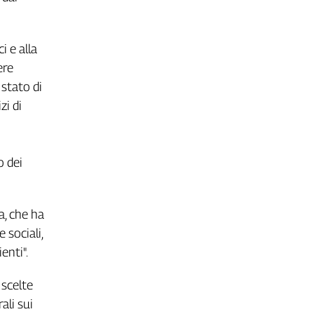
i e alla
ere
 stato di
zi di
o dei
a, che ha
 sociali,
enti".
 scelte
ali sui