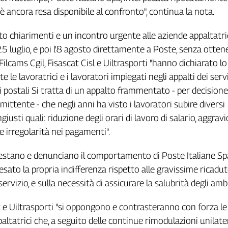
 è ancora resa disponibile al confronto", continua la nota.
o chiarimenti e un incontro urgente alle aziende appaltatric
5 luglio, e poi l'8 agosto direttamente a Poste, senza otten
Filcams Cgil, Fisascat Cisl e Uiltrasporti "hanno dichiarato lo
e le lavoratrici e i lavoratori impiegati negli appalti dei servi
ici postali Si tratta di un appalto frammentato - per decisione
ittente - che negli anni ha visto i lavoratori subire diversi
iusti quali: riduzione degli orari di lavoro di salario, aggravi
 e irregolarità nei pagamenti".
testano e denunciano il comportamento di Poste Italiane Sp
ato la propria indifferenza rispetto alle gravissime ricadute
servizio, e sulla necessità di assicurare la salubrità degli ambi
t e Uiltrasporti "si oppongono e contrasteranno con forza le
altatrici che, a seguito delle continue rimodulazioni unilater