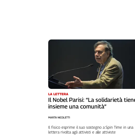
Liguria
Lombardia
Marche
Piemonte
Puglia
Sardegna
Sicilia
Toscana
Trentino
Umbria
Valle
D'Aosta
Veneto
LA LETTERA
Il Nobel Parisi: “La solidarietà tien
insieme una comunità”
Archivio
Storico
1955-
MARTA NICOLETTI
2014
Il fisico esprime il suo sostegno a Spin Time in una
lettera rivolta agli attivisti e alle attiviste