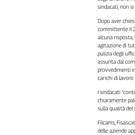
Girasoli
sindacati, non si
Il
Sassolino
Dopo aver chiest
Linea
committente il 2
Economica
alcuna risposta, 
Tech
It
agitazione di tutt
Easy
pulizia degli uff
assunta dal comm
Inserti
provvedimenti ing
Idea
carichi di lavoro
Diffusa
InFlai
I sindacati "con
chiaramente pales
Le
trasmissioni
sulla qualità del 
tv
Work
Filcams, Fisasca
in
delle aziende app
Progress