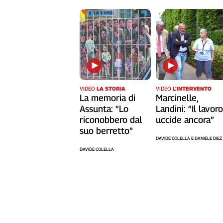
Cerca
Contatti
La
redazione
VIDEO
LA STORIA
VIDEO
L’INTERVENTO
La memoria di
Marcinelle,
Assunta: “Lo
Landini: “Il lavor
Newsletter
riconobbero dal
uccide ancora”
suo berretto”
DAVIDE COLELLA E DANIELE DIEZ
Social
DAVIDE COLELLA