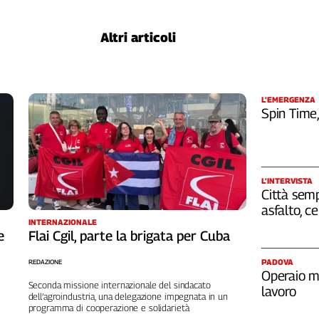
Altri articoli
L’EMERGENZA
Spin Time
L’INTERVISTA
Città semp
asfalto, c
INTERNAZIONALE
e
Flai Cgil, parte la brigata per Cuba
PADOVA
REDAZIONE
Operaio m
Seconda missione internazionale del sindacato
lavoro
dell’agroindustria, una delegazione impegnata in un
programma di cooperazione e solidarietà