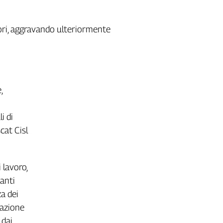
atori, aggravando ulteriormente
,
i di
cat Cisl
 lavoro,
santi
a dei
cazione
 dai