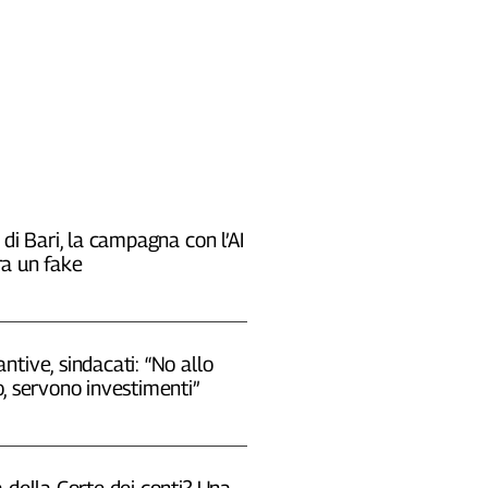
 di Bari, la campagna con l’AI
a un fake
tive, sindacati: “No allo
, servono investimenti”
 della Corte dei conti? Una