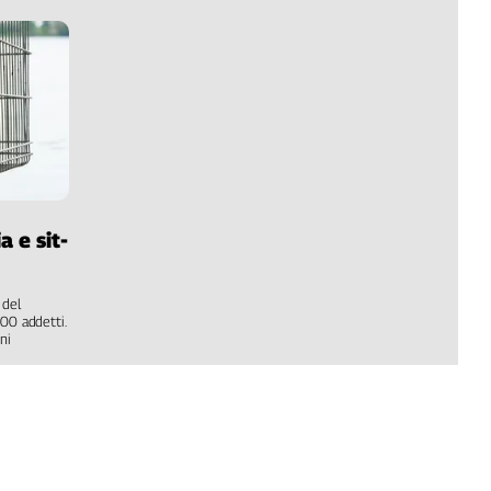
a e sit-
 del
500 addetti.
ni