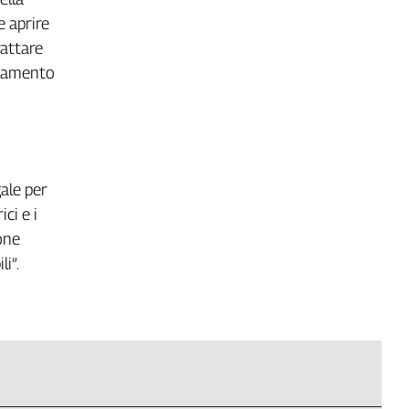
e aprire
rattare
ggiamento
gale per
ci e i
ione
i”.