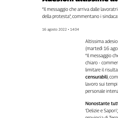
Genova,
“Il messaggio che arriva dalle lavoratric
il
della protesta", commentano i sindaca
sangue
della
ragione
16 agosto 2022 • 14:04
120
anni
Altissima adesio
Cgil
(martedì 16 agost
Collettiva
“Il messaggio che
Academy
chiaro - comment
limitare il risult
Collettiva
Play
censurabili
, com
Rubriche
lavoro sui tempi
Collettiva
personale intenz
Talk
La
Nonostante tutt
settimana
'Delizie e Sapor
Collettiva
provincia di Tern