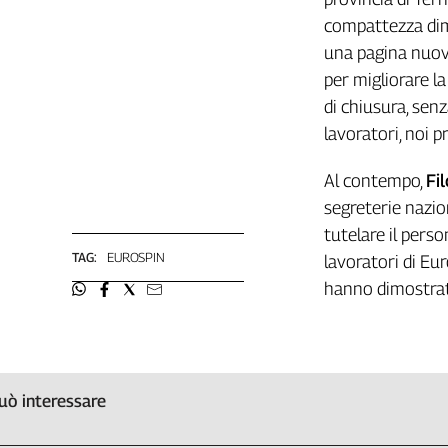
Girasoli
compattezza dimo
Il
una pagina nuova
Sassolino
per migliorare l
Linea
Economica
di chiusura, senz
Tech
lavoratori, noi p
It
Easy
Al contempo,
Fi
segreterie nazion
Inserti
tutelare il perso
Idea
TAG:
EUROSPIN
lavoratori di Eur
Diffusa
hanno dimostrato 
InFlai
Le
trasmissioni
tv
uò interessare
Work
in
Progress