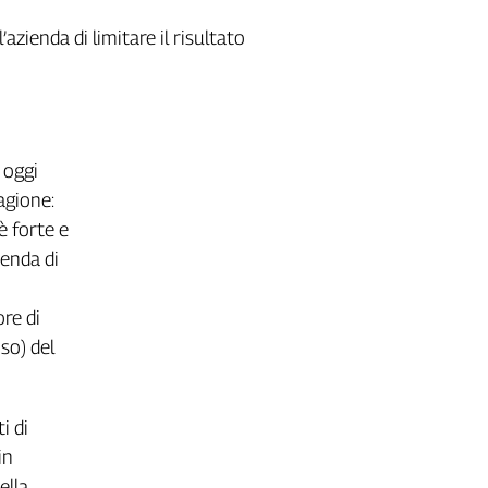
’azienda di limitare il risultato
 oggi
agione:
è forte e
ienda di
ore di
so) del
i di
in
ella