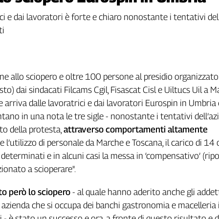
i e dai lavoratori è forte e chiaro nonostante i tentativi dell
ti
ne allo sciopero e oltre 100 persone al presidio organizzato
o) dai sindacati Filcams Cgil, Fisascat Cisl e Uiltucs Uil a M
 arriva dalle lavoratrici e dai lavoratori Eurospin in Umbria 
ano in una nota le tre sigle - nonostante i tentativi dell’az
ato della protesta,
attraverso comportamenti altamente
e l’utilizzo di personale da Marche e Toscana, il carico di 14 
 determinati e in alcuni casi la messa in ‘compensativo’ (ripo
ionato a scioperare".
o però lo sciopero
- al quale hanno aderito anche gli addett
i', azienda che si occupa dei banchi gastronomia e macelleria 
i - è stato un successo e ora, a fronte di questo risultato e d