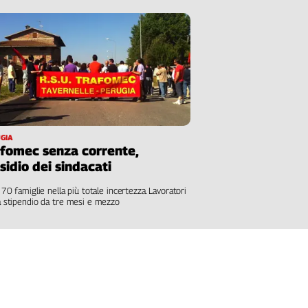
L'Italia
nel
Lavoro
Territori
Abruzzo-
Molise
Alto
GIA
Adige
fomec senza corrente,
Basilicata
sidio dei sindacati
Calabria
 70 famiglie nella più totale incertezza. Lavoratori
Campania
 stipendio da tre mesi e mezzo
Emilia-
Romagna
Friuli
Venezia
Giulia
Lazio