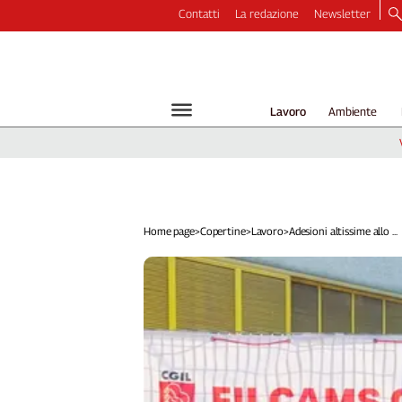
Contatti
La redazione
Newsletter
Video
Podcast
Dirette
Lavoro
Ambiente
Longform
Copertine
Economia
Lavoro
Ambiente
Home page
>
Copertine
>
Lavoro
>
Adesioni altissime allo ...
Diritti
Welfare
Italia
Internazionale
Culture
Categorie