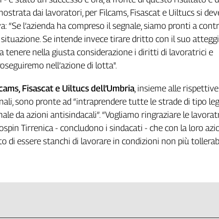
strata dai lavoratori, per Filcams, Fisascat e Uiltucs si dev
: “Se l’azienda ha compreso il segnale, siamo pronti a cont
a situazione. Se intende invece tirare dritto con il suo atte
a tenere nella giusta considerazione i diritti di lavoratrici e
roseguiremo nell’azione di lotta".
lcams, Fisascat e Uiltucs dell’Umbria
, insieme alle rispettive
ali, sono pronte ad “intraprendere tutte le strade di tipo le
nale da azioni antisindacali”. “Vogliamo ringraziare le lavoratri
ospin Tirrenica - concludono i sindacati - che con la loro az
di essere stanchi di lavorare in condizioni non più tollerabil