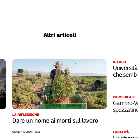
Altri articoli
IL CASO
Università
che sembr
BIOMEDICALE
Gambro-Van
spezzatino
LA RIFLESSIONE
Dare un nome ai morti sul lavoro
LAGALITÀ
GIUSEPPE CHIANTERA
La riforma