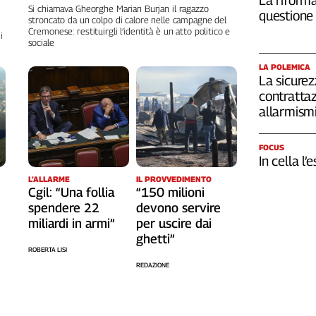
Si chiamava Gheorghe Marian Burjan il ragazzo
questione 
stroncato da un colpo di calore nelle campagne del
Cremonese: restituirgli l’identità è un atto politico e
i
sociale
LA POLEMICA
La sicurez
contrattaz
allarmism
FOCUS
In cella l’
L’ALLARME
IL PROVVEDIMENTO
Cgil: “Una follia
“150 milioni
spendere 22
devono servire
miliardi in armi”
per uscire dai
ghetti”
ROBERTA LISI
REDAZIONE