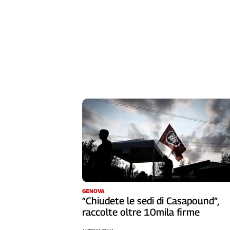
Liguria
Lombardia
Marche
Piemonte
Puglia
Sardegna
Sicilia
Toscana
Trentino
Umbria
Valle
D'Aosta
Veneto
Archivio
Storico
GENOVA
“Chiudete le sedi di Casapound”,
1955-
2014
raccolte oltre 10mila firme