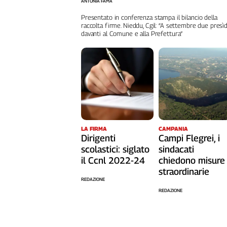
ANTONIA FAMA
Cerca
Presentato in conferenza stampa il bilancio della
raccolta firme. Nieddu, Cgil: “A settembre due presìd
davanti al Comune e alla Prefettura”
Contatti
La
redazione
Newsletter
LA FIRMA
CAMPANIA
Dirigenti
Campi Flegrei, i
Social
scolastici: siglato
sindacati
il Ccnl 2022-24
chiedono misure
straordinarie
REDAZIONE
REDAZIONE