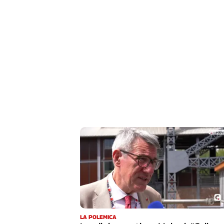
Cerca
Contatti
La
redazione
Newsletter
Social
LA POLEMICA