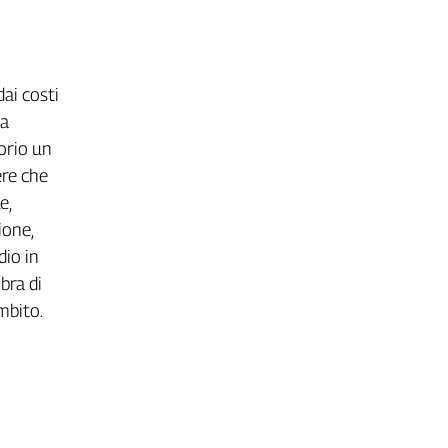
dai costi
na
torio un
ere che
e,
ione,
dio in
bra di
mbito.