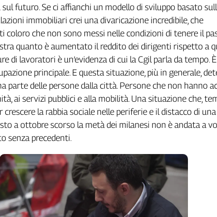
ca sul futuro. Se ci affianchi un modello di sviluppo basato sul
culazioni immobiliari crei una divaricazione incredibile, che
i coloro che non sono messi nelle condizioni di tenere il pass
stra quanto è aumentato il reddito dei dirigenti rispetto a qu
gure di lavoratori è un’evidenza di cui la Cgil parla da tempo. 
upazione principale. E questa situazione, più in generale, de
una parte delle persone dalla città. Persone che non hanno a
nità, ai servizi pubblici e alla mobilità. Una situazione che, te
 crescere la rabbia sociale nelle periferie e il distacco di un
 resto a ottobre scorso la metà dei milanesi non è andata a v
ato senza precedenti.