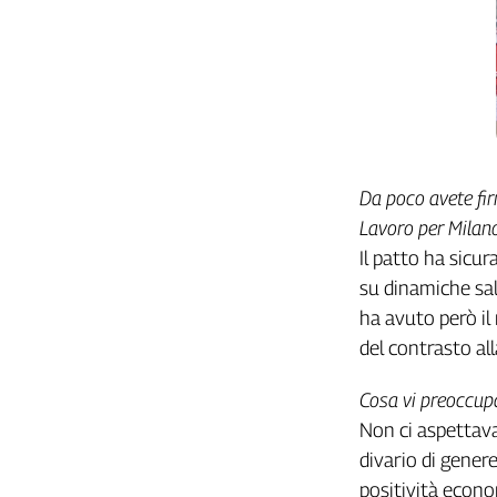
L'Italia
nel
Lavoro
Territori
Abruzzo-
Molise
Da poco avete firm
Alto
Lavoro per Milano
Adige
Il patto ha sicu
Basilicata
su dinamiche sala
Calabria
ha avuto però il 
Campania
del contrasto all
Emilia-
Romagna
Cosa vi preoccupa
Friuli
Venezia
Non ci aspettava
Giulia
divario di genere
Lazio
positività econo