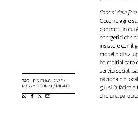
Liguria
Lombardia
Cosa si deve fare
Marche
Occorre agire su 
Piemonte
contratti, in cui
Puglia
energetici che de
Sardegna
insistere con il
Sicilia
modello di svilup
Toscana
ha moltiplicato 
Trentino
servizi sociali, 
Umbria
nazionale e local
TAG:
DISUGUAGLIANZE
Valle
MASSIMO BONINI
MILANO
giù si fa fatica 
D'Aosta
dire una parolac
Veneto
Archivio
Storico
1955-
2014