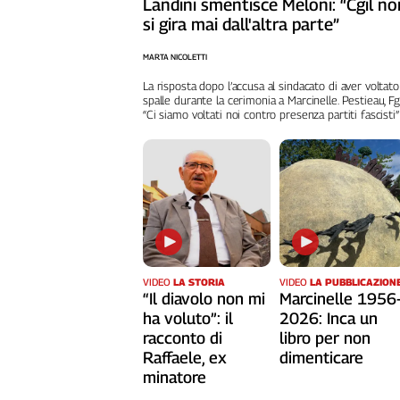
Landini smentisce Meloni: “Cgil no
si gira mai dall'altra parte”
MARTA NICOLETTI
La risposta dopo l’accusa al sindacato di aver voltato
spalle durante la cerimonia a Marcinelle. Pestieau, Fg
“Ci siamo voltati noi contro presenza partiti fascisti”
VIDEO
LA STORIA
VIDEO
LA PUBBLICAZION
“Il diavolo non mi
Marcinelle 1956
ha voluto”: il
2026: Inca un
racconto di
libro per non
Raffaele, ex
dimenticare
minatore