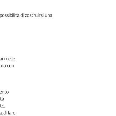
ossibilità di costruirsi una
ri delle
iamo con
mento
ttà
te.
, di fare