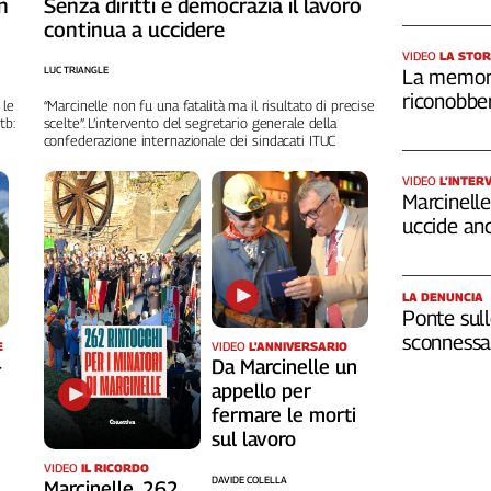
n
Senza diritti e democrazia il lavoro
continua a uccidere
VIDEO
LA STOR
LUC TRIANGLE
La memori
riconobber
 le
“Marcinelle non fu una fatalità ma il risultato di precise
tb:
scelte”. L’intervento del segretario generale della
confederazione internazionale dei sindacati ITUC
VIDEO
L’INTER
Marcinelle,
uccide an
LA DENUNCIA
Ponte sull
sconnessa 
VIDEO
L'ANNIVERSARIO
E
Da Marcinelle un
-
appello per
fermare le morti
sul lavoro
VIDEO
IL RICORDO
DAVIDE COLELLA
Marcinelle, 262