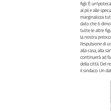
Girasoli
figli. È un’ipote
Il
al pil e alle spe
Sassolino
marginalizza tutt
Linea
dato che ti dimo
Economica
tutte le altre fi
Tech
It
la nostra preocc
Easy
l’espulsione di 
alla casa, alla sa
Inserti
continuerà ad far
Idea
della città. Del
Diffusa
il sindaco. Un d
InFlai
Le
trasmissioni
tv
Work
in
Progress