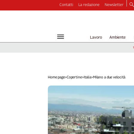
Contatti
La redazione
Newsletter
Video
Podcast
Dirette
Lavoro
Ambiente
Longform
Copertine
Economia
Lavoro
Ambiente
Home page
>
Copertine
>
Italia
>
Milano a due velocità
Diritti
Welfare
Italia
Internazionale
Culture
Categorie