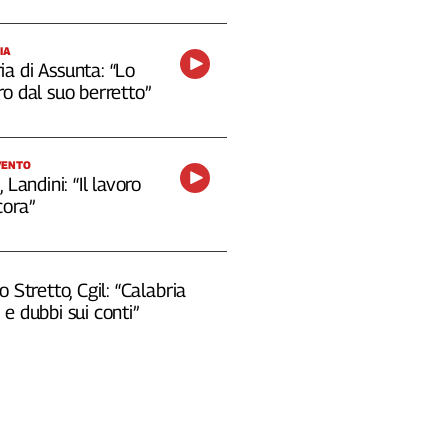
IA
a di Assunta: “Lo
o dal suo berretto”
VENTO
 Landini: “Il lavoro
cora”
o Stretto, Cgil: “Calabria
e dubbi sui conti”