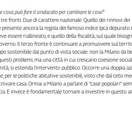
 e cosa può fare il sindacato per cambiare le cose?
tre fronti. Due di carattere nazionale. Quello dei rinnovi dei
 è presente ancora la regola del famoso indice Ipca depurato 
ve essere riallineato, e quello della fiscalità, sul quale bisog
 governo. Il terzo fronte è continuare a promuovere sul terri
po sostenibile dal punto di vista sociale: non la Milano da b
questi problemi, ma una città in cui crescano coesione social
sanità, si estenda l’intervento pubblico. Occorre una doppia az
e, per le politiche abitative sostenibili, visto che dal ceto me
a trovare casa. Ormai a Milano a parlare di “case popolari” sem
cia. E invece è fondamentale tornare a investire in questo a