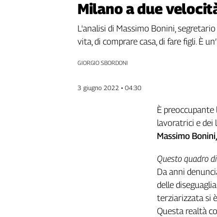
Milano a due velocit
Genova,
il
L'analisi di Massimo Bonini, segretario
sangue
vita, di comprare casa, di fare figli. È u
della
ragione
GIORGIO SBORDONI
120
anni
Cgil
3 giugno 2022 • 04:30
Collettiva
Academy
È preoccupante l
lavoratrici e de
Collettiva
Massimo Bonini, 
Play
Rubriche
Questo quadro di
Collettiva
Da anni denunci
Talk
delle diseguagli
La
settimana
terziarizzata si 
Collettiva
Questa realtà con