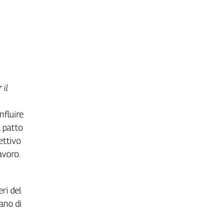
 il
nfluire
l patto
ettivo
avoro.
ri del
lano di