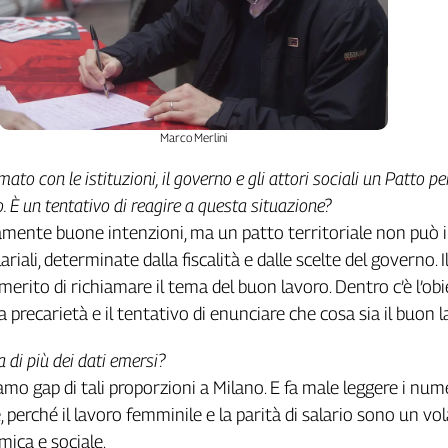
Marco Merlini
ato con le istituzioni, il governo e gli attori sociali un Patto per
. È un tentativo di reagire a questa situazione?
ramente buone intenzioni, ma un patto territoriale non può i
riali, determinate dalla fiscalità e dalle scelte del governo. I
merito di richiamare il tema del buon lavoro. Dentro c’è l’obi
a precarietà e il tentativo di enunciare che cosa sia il buon l
 di più dei dati emersi?
mo gap di tali proporzioni a Milano. E fa male leggere i nume
, perché il lavoro femminile e la parità di salario sono un vo
mica e sociale.