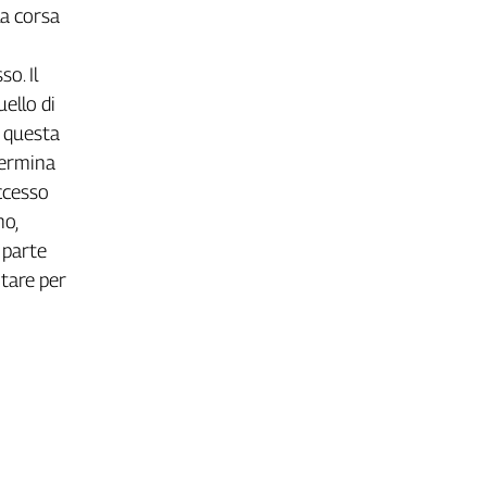
la corsa
o. Il
ello di
È questa
termina
ccesso
mo,
a parte
otare per