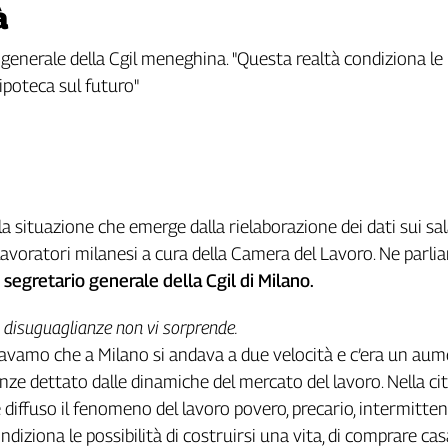
à
 generale della Cgil meneghina. "Questa realtà condiziona le p
n’ipoteca sul futuro"
a situazione che emerge dalla rielaborazione dei dati sui sala
i lavoratori milanesi a cura della Camera del Lavoro. Ne parl
segretario generale della Cgil di Milano.
 disuguaglianze non vi sorprende.
avamo che a Milano si andava a due velocità e c’era un au
anze dettato dalle dinamiche del mercato del lavoro. Nella ci
è diffuso il fenomeno del lavoro povero, precario, intermitten
diziona le possibilità di costruirsi una vita, di comprare casa