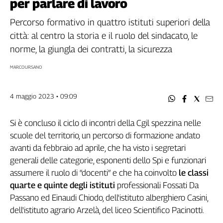
per parlare di lavoro
Filcams
Filctem
Percorso formativo in quattro istituti superiori della
Fillea
città: al centro la storia e il ruolo del sindacato, le
Filt
norme, la giungla dei contratti, la sicurezza
Fiom
MARCO URSANO
Fisac
Flai
4 maggio 2023 • 09:09
Flc
Fp
Si è concluso il ciclo di incontri della Cgil spezzina nelle
Nidil
scuole del territorio, un percorso di formazione andato
Slc
avanti da febbraio ad aprile, che ha visto i segretari
Spi
generali delle categorie, esponenti dello Spi e funzionari
Inca
assumere il ruolo di “docenti” e che ha coinvolto
le classi
Caaf
quarte e quinte degli istituti
professionali Fossati Da
Speciali
Passano ed Einaudi Chiodo, dell'istituto alberghiero Casini,
dell'istituto agrario Arzelà, del liceo Scientifico Pacinotti.
G8
di