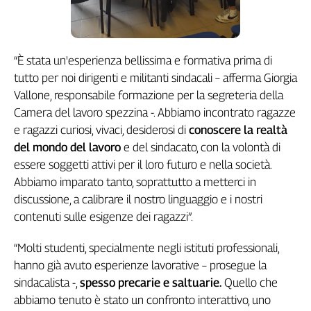
Girasoli
Il
Sassolino
Linea
“È stata un'esperienza bellissima e formativa prima di
Economica
tutto per noi dirigenti e militanti sindacali – afferma Giorgia
Tech
Vallone, responsabile formazione per la segreteria della
It
Camera del lavoro spezzina -. Abbiamo incontrato ragazze
Easy
e ragazzi curiosi, vivaci, desiderosi di
conoscere la realtà
Inserti
del mondo del lavoro
e del sindacato, con la volontà di
essere soggetti attivi per il loro futuro e nella società.
Idea
Abbiamo imparato tanto, soprattutto a metterci in
Diffusa
discussione, a calibrare il nostro linguaggio e i nostri
InFlai
contenuti sulle esigenze dei ragazzi”.
Le
trasmissioni
“Molti studenti, specialmente negli istituti professionali,
tv
hanno già avuto esperienze lavorative – prosegue la
Work
sindacalista -,
spesso precarie e saltuarie.
Quello che
in
abbiamo tenuto è stato un confronto interattivo, uno
Progress