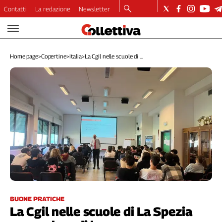
Contatti
La redazione
Newsletter
Video
Podcast
Home page
>
Copertine
>
Italia
>
La Cgil nelle scuole di ...
Dirette
Longform
Copertine
Economia
Lavoro
Ambiente
Diritti
Welfare
Italia
Internazionale
Culture
BUONE PRATICHE
La Cgil nelle scuole di La Spezia
Categorie