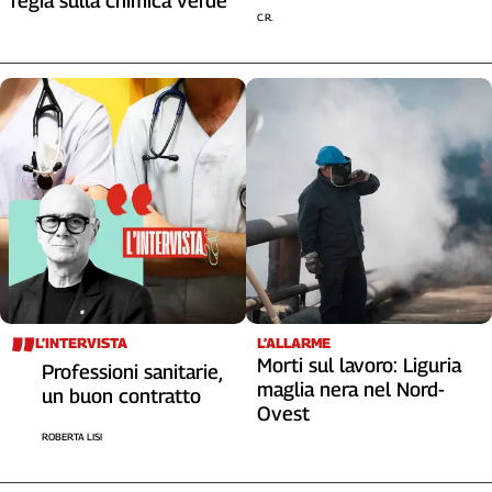
regia sulla chimica verde
C.R.
L’INTERVISTA
L’ALLARME
Morti sul lavoro: Liguria
Professioni sanitarie,
maglia nera nel Nord-
un buon contratto
Ovest
ROBERTA LISI