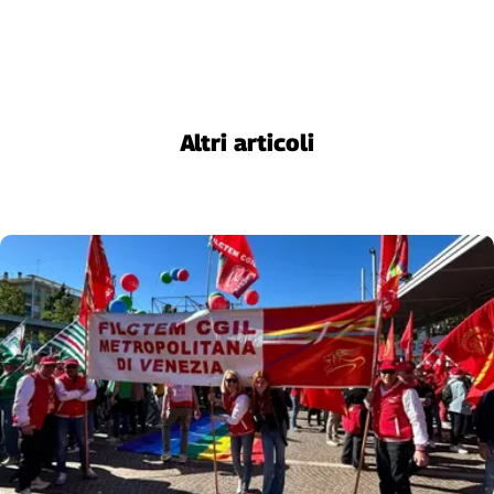
Liguria
Lombardia
Marche
Piemonte
Puglia
Altri articoli
Sardegna
Sicilia
Toscana
Trentino
Umbria
Valle
D'Aosta
Veneto
Archivio
Storico
1955-
2014