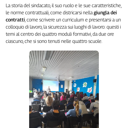
La storia del sindacato, il suo ruolo e le sue caratteristiche,
Genova,
il
le norme contrattuali, come districarsi nella
giungla dei
sangue
contratti
, come scrivere un curriculum e presentarsi a un
della
colloquio di lavoro, la sicurezza sui luoghi di lavoro: questi i
ragione
temi al centro dei quattro moduli formativi, da due ore
120
ciascuno, che si sono tenuti nelle quattro scuole.
anni
Cgil
Collettiva
Academy
Collettiva
Play
Rubriche
Collettiva
Talk
La
settimana
Collettiva