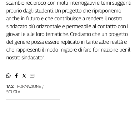
scambio reciproco, con molti interrogativi e temi suggeriti
L'Italia
proprio dagli studenti. Un progetto che riproporremo
nel
anche in futuro e che contribuisce a rendere il nostro
Lavoro
sindacato più orizzontale e permeabile al contatto con i
Territori
giovani e alle loro tematiche. Crediamo che un progetto
del genere possa essere replicato in tante altre realtà e
Abruzzo-
che rappresenti il modo migliore di fare formazione per il
Molise
nostro sindacato”.
Alto
Adige
Basilicata
Calabria
TAG:
FORMAZIONE
Campania
SCUOLA
Emilia-
Romagna
Friuli
Venezia
Giulia
Lazio