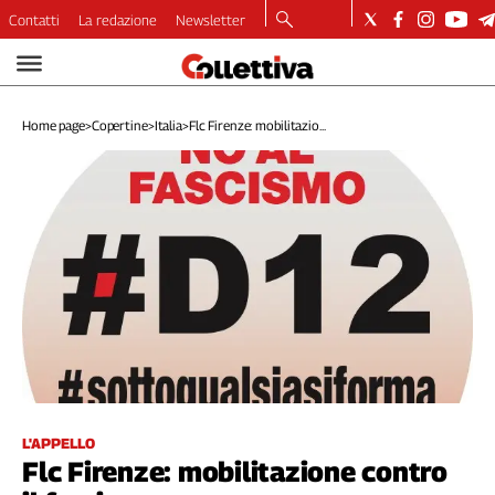
Contatti
La redazione
Newsletter
Video
Podcast
Home page
>
Copertine
>
Italia
>
Flc Firenze: mobilitazio...
Dirette
Longform
Copertine
Economia
Lavoro
Ambiente
Diritti
Welfare
Italia
Internazionale
Culture
L'APPELLO
Flc Firenze: mobilitazione contro
Categorie