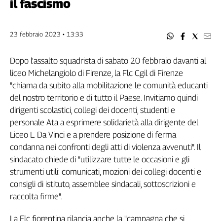
il fascismo
Filcams
Filctem
Fillea
23 febbraio 2023 • 13:33
Filt
Fiom
Dopo l'assalto squadrista di sabato 20 febbraio davanti al
Fisac
liceo Michelangiolo di Firenze, la Flc Cgil di Firenze
Flai
"chiama da subito alla mobilitazione le comunità educanti
Flc
del nostro territorio e di tutto il Paese. Invitiamo quindi
Fp
dirigenti scolastici, collegi dei docenti, studenti e
personale Ata a esprimere solidarietà alla dirigente del
Nidil
Liceo L. Da Vinci e a prendere posizione di ferma
Slc
condanna nei confronti degli atti di violenza avvenuti". Il
Spi
sindacato chiede di "utilizzare tutte le occasioni e gli
Inca
strumenti utili: comunicati, mozioni dei collegi docenti e
Caaf
consigli di istituto, assemblee sindacali, sottoscrizioni e
Speciali
raccolta firme".
G8
La Flc fiorentina rilancia anche la "campagna che si
di