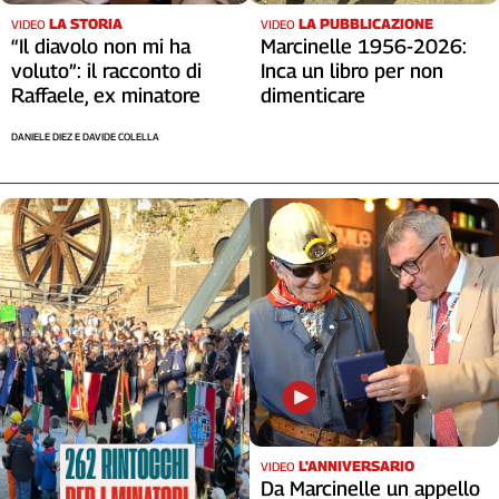
Cerca
LA STORIA
LA PUBBLICAZIONE
VIDEO
VIDEO
“Il diavolo non mi ha
Marcinelle 1956-2026:
voluto”: il racconto di
Inca un libro per non
Raffaele, ex minatore
dimenticare
Contatti
DANIELE DIEZ E DAVIDE COLELLA
La
redazione
Newsletter
Social
L'ANNIVERSARIO
VIDEO
Da Marcinelle un appello