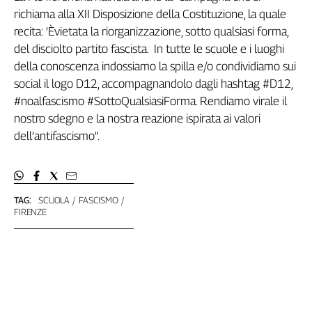
richiama alla XII Disposizione della Costituzione, la quale
Genova,
il
recita: 'Èvietata la riorganizzazione, sotto qualsiasi forma,
sangue
del disciolto partito fascista. In tutte le scuole e i luoghi
della
della conoscenza indossiamo la spilla e/o condividiamo sui
ragione
social il logo D12, accompagnandolo dagli hashtag #D12,
120
#noalfascismo #SottoQualsiasiForma. Rendiamo virale il
anni
nostro sdegno e la nostra reazione ispirata ai valori
Cgil
dell’antifascismo".
Collettiva
Academy
Collettiva
Play
TAG:
SCUOLA
FASCISMO
Rubriche
FIRENZE
Collettiva
Talk
La
settimana
Collettiva