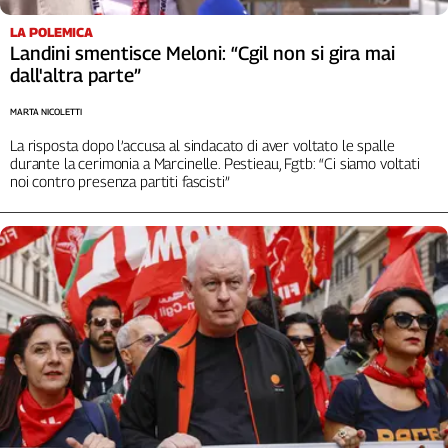
L'Italia
LA POLEMICA
nel
Landini smentisce Meloni: “Cgil non si gira mai
Lavoro
dall'altra parte”
Territori
MARTA NICOLETTI
Abruzzo-
La risposta dopo l’accusa al sindacato di aver voltato le spalle
Molise
durante la cerimonia a Marcinelle. Pestieau, Fgtb: “Ci siamo voltati
noi contro presenza partiti fascisti”
Alto
Adige
Basilicata
Calabria
Campania
Emilia-
Romagna
Friuli
Venezia
Giulia
Lazio