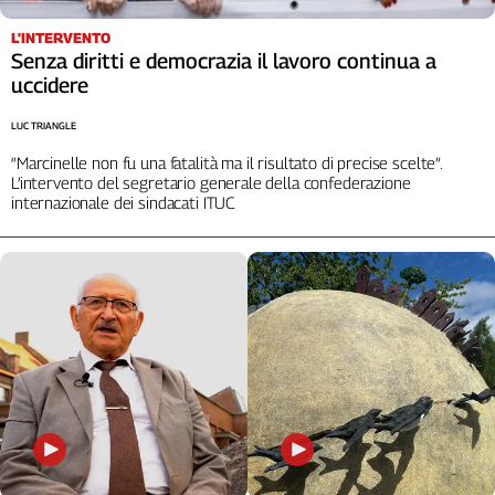
Liguria
Lombardia
L'INTERVENTO
Senza diritti e democrazia il lavoro continua a
Marche
uccidere
Piemonte
Puglia
LUC TRIANGLE
Sardegna
“Marcinelle non fu una fatalità ma il risultato di precise scelte”.
Sicilia
L’intervento del segretario generale della confederazione
internazionale dei sindacati ITUC
Toscana
Trentino
Umbria
Valle
D'Aosta
Veneto
Archivio
Storico
1955-
2014