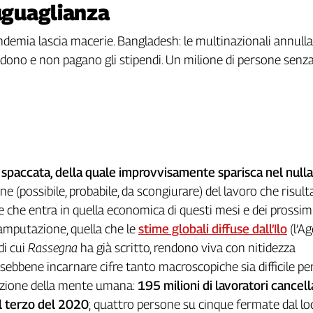
suguaglianza
andemia lascia macerie. Bangladesh: le multinazionali annulla
hiudono e non pagano gli stipendi. Un milione di persone senz
paccata, della quale improvvisamente sparisca nel null
ine (possibile, probabile, da scongiurare) del lavoro che risult
e che entra in quella economica di questi mesi e dei prossimi
amputazione, quella che le
stime globali diffuse dall’Ilo
(l’A
di cui
Rassegna
ha già scritto, rendono viva con nitidezza
sebbene incarnare cifre tanto macroscopiche sia difficile per
razione della mente umana:
195 milioni di lavoratori cancella
il terzo del 2020
; quattro persone su cinque fermate dal 