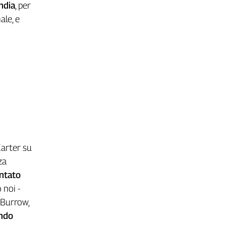
India
, per
ale, e
Carter su
za
ntato
 noi -
 Burrow,
ondo