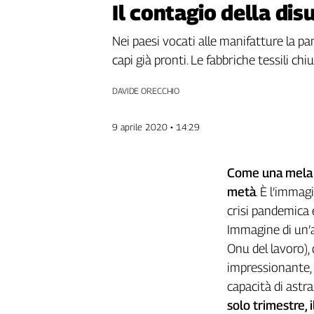
Il contagio della di
Genova,
il
Nei paesi vocati alle manifatture la p
sangue
capi già pronti. Le fabbriche tessili c
della
ragione
DAVIDE ORECCHIO
120
anni
Cgil
9 aprile 2020 • 14:29
Collettiva
Academy
Come una mela s
Collettiva
metà
. È l’immag
Play
crisi pandemica 
Rubriche
Immagine di un’
Collettiva
Onu del lavoro), 
Talk
impressionante, 
La
settimana
capacità di ast
Collettiva
solo trimestre, 