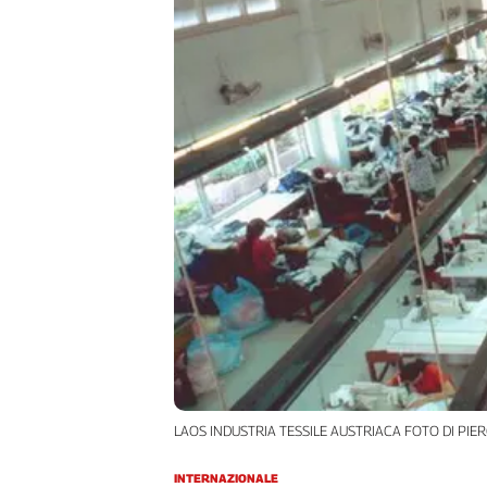
Filcams
Filctem
Fillea
Filt
Fiom
Fisac
Flai
Flc
Fp
Nidil
Slc
Spi
Inca
Caaf
Speciali
LAOS INDUSTRIA TESSILE AUSTRIACA FOTO DI PIER
G8
INTERNAZIONALE
di