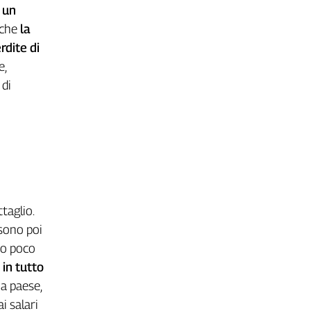
,
un
 che
la
rdite di
e,
 di
taglio.
 sono poi
so poco
 in tutto
a paese,
i salari