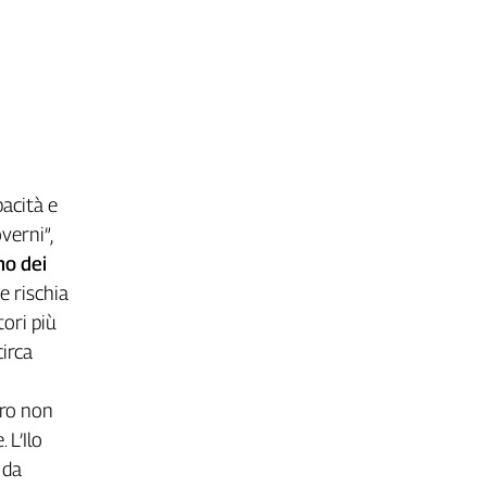
pacità e
verni”,
o dei
e rischia
tori più
circa
oro non
 L’Ilo
 da