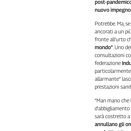
post-pandemico
nuovo impegno a
Potrebbe. Ma, se
ancorati a un pi
fronte all’urto 
mondo”
. Uno dei
consultazioni con
federazione
Indu
particolarmente 
allarmante” lasc
prestazioni sanit
“Man mano che il 
d'abbigliamento 
sarà costretto a 
annullano gli or