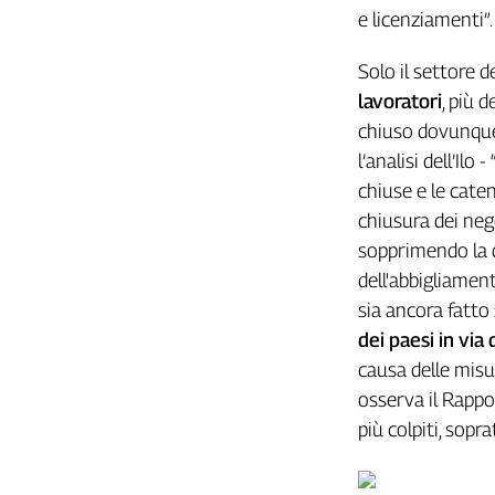
e licenziamenti”
L'Italia
nel
Solo il settore d
Lavoro
lavoratori
, più 
Territori
chiuso dovunque
Abruzzo-
l’analisi dell’Il
Molise
chiuse e le caten
Alto
chiusura dei negoz
Adige
sopprimendo la 
Basilicata
dell'abbigliamen
Calabria
sia ancora fatto 
Campania
dei paesi in via 
Emilia-
causa delle misu
Romagna
Friuli
osserva il Rappor
Venezia
più colpiti, sopr
Giulia
Lazio