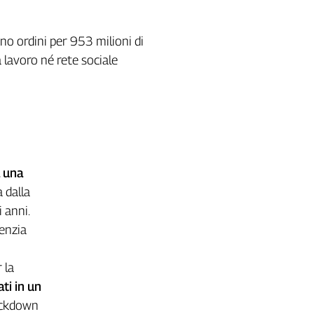
no ordini per 953 milioni di
a lavoro né rete sociale
a una
a dalla
 anni.
genzia
 la
ti in un
lockdown