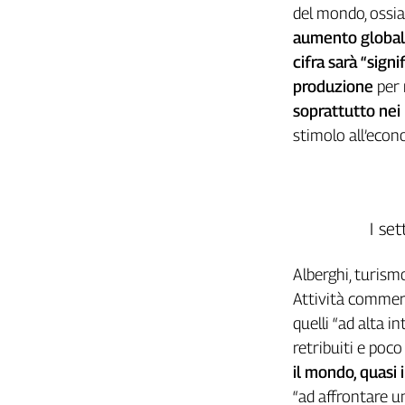
Girasoli
del mondo, ossia 
Il
aumento globale
Sassolino
cifra sarà “sign
Linea
produzione
per 
Economica
soprattutto nei 
Tech
It
stimolo all’econ
Easy
Inserti
Idea
I set
Diffusa
InFlai
Alberghi, turism
Attività commerci
Le
trasmissioni
quelli “ad alta 
tv
retribuiti e poco
Work
il mondo, quasi 
in
“ad affrontare un
Progress