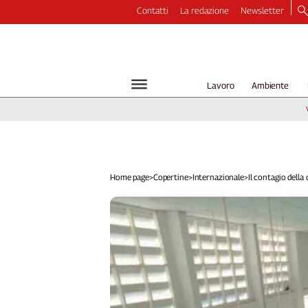
Contatti
La redazione
Newsletter
Video
Podcast
Dirette
Lavoro
Ambiente
Longform
Copertine
Economia
Lavoro
Ambiente
Home page
>
Copertine
>
Internazionale
>
Il contagio della d
Diritti
Welfare
Italia
Internazionale
Culture
Categorie