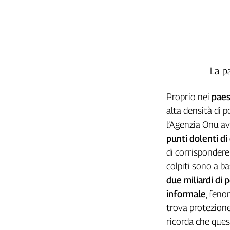
Liguria
Lombardia
Marche
Piemonte
Puglia
Sardegna
La p
Sicilia
Proprio nei
paes
Toscana
Trentino
alta densità di 
Umbria
l’Agenzia Onu av
Valle
punti dolenti di
D'Aosta
di corrispondere 
Veneto
colpiti sono a b
due miliardi di
Archivio
Storico
informale
, feno
1955-
trova protezione 
2014
ricorda che ques