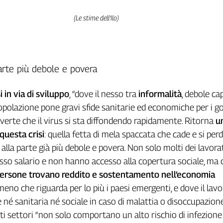
(Le stime dell'Ilo)
arte più debole e povera
i in via di sviluppo
, “dove il nesso tra
informalità
, debole ca
popolazione pone gravi sfide sanitarie ed economiche per i go
verte che il virus si sta diffondendo rapidamente. Ritorna
un
 questa crisi
: quella fetta di mela spaccata che cade e si perd
alla parte già più debole e povera. Non solo molti dei lavora
asso salario e non hanno accesso alla copertura sociale, ma 
 persone trovano reddito e sostentamento nell’economia
meno che riguarda per lo più i paesi emergenti, e dove il lav
né sanitaria né sociale in caso di malattia o disoccupazione.
ti settori “non solo comportano un alto rischio di infezione