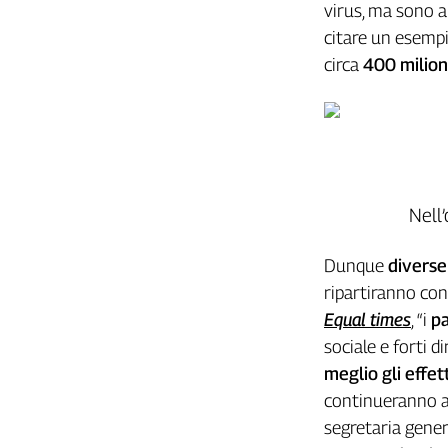
virus, ma sono a
Cerca
citare un esempi
circa
400 milioni
Contatti
La
redazione
Nell
Newsletter
Dunque
diverse
Social
ripartiranno con
Equal times
, “i
pa
sociale e forti d
meglio gli effet
continueranno a 
segretaria gener