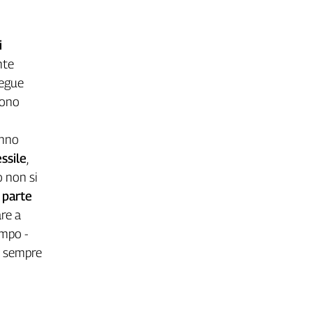
i
nte
segue
sono
anno
essile
,
o non si
 parte
re a
empo -
re sempre