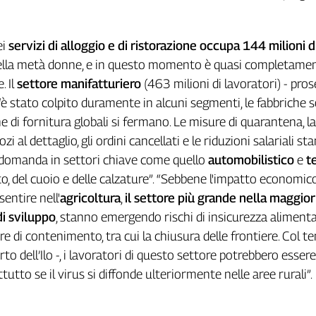
.
ei
servizi di alloggio e di ristorazione occupa 144 milioni d
della metà donne, e in questo momento è quasi completame
. Il
settore manifatturiero
(463 milioni di lavoratori) - pro
o - “è stato colpito duramente in alcuni segmenti, le fabbriche 
e di fornitura globali si fermano. Le misure di quarantena, la
i al dettaglio, gli ordini cancellati e le riduzioni salariali st
domanda in settori chiave come quello
automobilistico
e
t
to, del cuoio e delle calzature”. “Sebbene l'impatto economic
sentire nell'
agricoltura
,
il settore più grande nella maggior
di sviluppo
, stanno emergendo rischi di insicurezza alimenta
re di contenimento, tra cui la chiusura delle frontiere. Col t
to dell’Ilo -, i lavoratori di questo settore potrebbero esse
attutto se il virus si diffonde ulteriormente nelle aree rurali”.