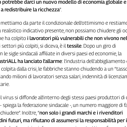
 potrebbe darci un nuovo modello di economia globale e
 redistribuire la ricchezza
”.
 mettiamo da parte il condizionale dell’ottimismo e restiam
ù realistico indicativo presente, non possiamo chiudere gli oc
che ha colpito
i lavoratori più vulnerabili che non vivono ne
 settori più colpiti, si diceva, è il
tessile
. Dopo un giro di
 le sigle sindacali affiliate in diversi paesi ed economie, la
striALL ha lanciato l’allarme
: l’industria dell’abbigliamento
colpita dalla crisi, le fabbriche stanno chiudendo a un “tass
iando milioni di lavoratori senza salari, indennità di licenzi
arie.
virus si diffonde all'interno degli stessi paesi produttori di 
- spiega la federazione sindacale -, un numero maggiore di f
chiudere”. Inoltre, “
non solo i grandi marchi e i rivenditori
dini futuri, ma rifiutano di assumersi la responsabilità per i