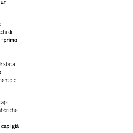
 un
o
chi di
l “primo
 è stata
o
amento o
capi
abbriche
 capi già