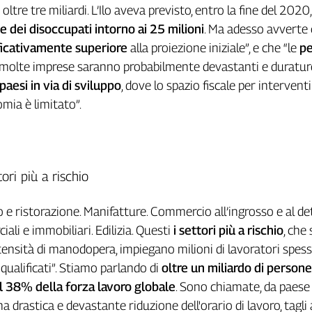
oltre tre miliardi. L’Ilo aveva previsto, entro la fine del 2020
 dei disoccupati intorno ai 25 milioni
. Ma adesso avverte
ificativamente superiore
alla proiezione iniziale”, e che “le
pe
molte imprese saranno probabilmente devastanti e duratur
paesi in via di sviluppo
, dove lo spazio fiscale per interventi
omia è limitato”.
tori più a rischio
o e ristorazione. Manifatture. Commercio all’ingrosso e al det
ali e immobiliari. Edilizia. Questi
i settori più a rischio
, che
intensità di manodopera, impiegano milioni di lavoratori spes
 qualificati”. Stiamo parlando di
oltre un miliardo di persone
il 38% della forza lavoro globale
. Sono chiamate, da paese 
a drastica e devastante riduzione dell'orario di lavoro, tagli a