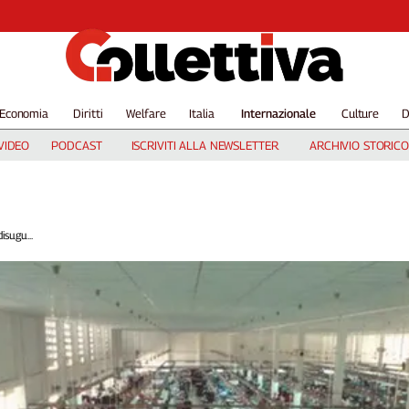
Economia
Diritti
Welfare
Italia
Internazionale
Culture
D
VIDEO
PODCAST
ISCRIVITI ALLA NEWSLETTER
ARCHIVIO STORICO
isugu...