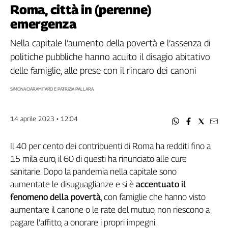
Filcams
Roma, città in (perenne)
Filctem
emergenza
Fillea
Nella capitale l’aumento della povertà e l’assenza di
Filt
politiche pubbliche hanno acuito il disagio abitativo
Fiom
delle famiglie, alle prese con il rincaro dei canoni
Fisac
Flai
SIMONA CIARAMITARO E PATRIZIA PALLARA
Flc
Fp
14 aprile 2023 • 12:04
Nidil
Slc
Il 40 per cento dei contribuenti di Roma ha redditi fino a
Spi
15 mila euro, il 60 di questi ha rinunciato alle cure
Inca
sanitarie. Dopo la pandemia nella capitale sono
Caaf
aumentate le disuguaglianze e si è
accentuato il
fenomeno della povertà
, con famiglie che hanno visto
Speciali
aumentare il canone o le rate del mutuo, non riescono a
G8
pagare l’affitto, a onorare i propri impegni.
di