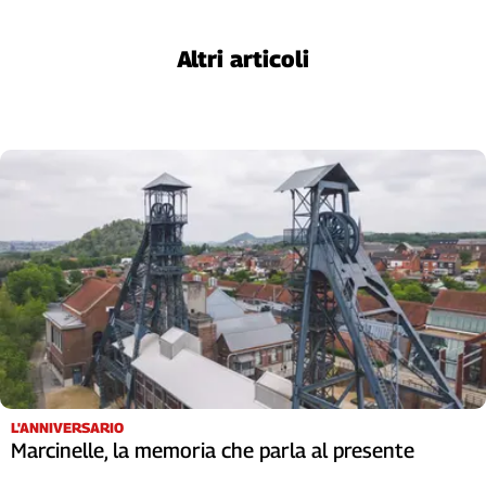
L'Italia
nel
Altri articoli
Lavoro
Territori
Abruzzo-
Molise
Alto
Adige
Basilicata
Calabria
Campania
Emilia-
Romagna
Friuli
Venezia
L'ANNIVERSARIO
Giulia
Marcinelle, la memoria che parla al presente
Lazio