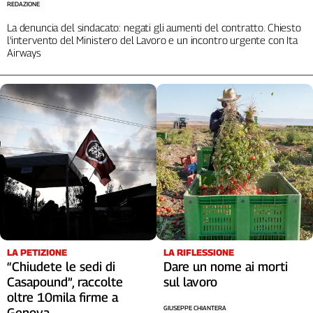
REDAZIONE
Cerca
La denuncia del sindacato: negati gli aumenti del contratto. Chiesto
l'intervento del Ministero del Lavoro e un incontro urgente con Ita
Airways
Contatti
La
redazione
Newsletter
Social
LA RIFLESSIONE
LA PETIZIONE
Dare un nome ai morti
“Chiudete le sedi di
sul lavoro
Casapound”, raccolte
oltre 10mila firme a
GIUSEPPE CHIANTERA
Genova