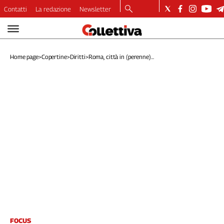
Contatti
La redazione
Newsletter
Video
Podcast
Home page
>
Copertine
>
Diritti
>
Roma, città in (perenne)...
Dirette
Longform
Copertine
Economia
Lavoro
Ambiente
Diritti
Welfare
Italia
Internazionale
Culture
Categorie
FOCUS