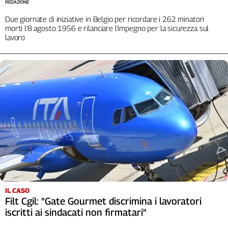
Liguria
REDAZIONE
Lombardia
Due giornate di iniziative in Belgio per ricordare i 262 minatori
morti l’8 agosto 1956 e rilanciare l’impegno per la sicurezza sul
Marche
lavoro
Piemonte
Puglia
Sardegna
Sicilia
Toscana
Trentino
Umbria
Valle
D'Aosta
Veneto
Archivio
Storico
IL CASO
1955-
Filt Cgil: "Gate Gourmet discrimina i lavoratori
2014
iscritti ai sindacati non firmatari"