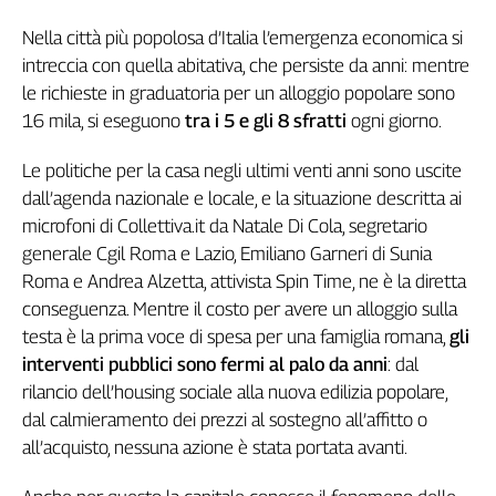
Genova,
Nella città più popolosa d’Italia l’emergenza economica si
il
intreccia con quella abitativa, che persiste da anni: mentre
sangue
le richieste in graduatoria per un alloggio popolare sono
della
ragione
16 mila, si eseguono
tra i 5 e gli 8 sfratti
ogni giorno.
120
anni
Le politiche per la casa negli ultimi venti anni sono uscite
Cgil
dall’agenda nazionale e locale, e la situazione descritta ai
Collettiva
microfoni di Collettiva.it da Natale Di Cola, segretario
Academy
generale Cgil Roma e Lazio, Emiliano Garneri di Sunia
Roma e Andrea Alzetta, attivista Spin Time, ne è la diretta
Collettiva
conseguenza. Mentre il costo per avere un alloggio sulla
Play
Rubriche
testa è la prima voce di spesa per una famiglia romana,
gli
interventi pubblici sono fermi al palo da anni
: dal
Collettiva
rilancio dell’housing sociale alla nuova edilizia popolare,
Talk
dal calmieramento dei prezzi al sostegno all’affitto o
La
all’acquisto, nessuna azione è stata portata avanti.
settimana
Collettiva