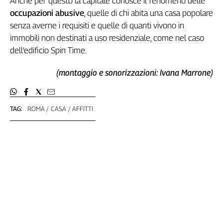
Anche per questo la capitale conosce il fenomeno delle
Girasoli
occupazioni abusive
, quelle di chi abita una casa popolare
Il
senza averne i requisiti e quelle di quanti vivono in
Sassolino
immobili non destinati a uso residenziale, come nel caso
Linea
Economica
dell’edificio Spin Time.
Tech
(montaggio e sonorizzazioni: Ivana Marrone)
It
Easy
Inserti
TAG:
ROMA
CASA
AFFITTI
Idea
Diffusa
InFlai
Le
trasmissioni
tv
Work
in
Progress