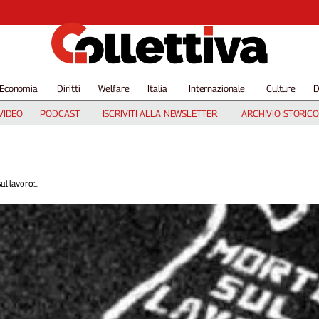
Economia
Diritti
Welfare
Italia
Internazionale
Culture
D
VIDEO
PODCAST
ISCRIVITI ALLA NEWSLETTER
ARCHIVIO STORICO
l lavoro:...