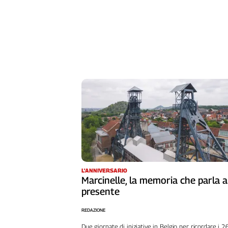
Liguria
Lombardia
Marche
Piemonte
Puglia
Sardegna
Sicilia
Toscana
Trentino
Umbria
Valle
D'Aosta
Veneto
L'ANNIVERSARIO
Marcinelle, la memoria che parla a
Archivio
Storico
presente
1955-
2014
REDAZIONE
Due giornate di iniziative in Belgio per ricordare i 