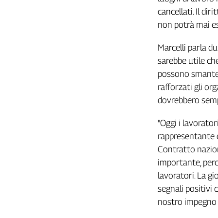
Girasoli
cancellati. Il dir
Il
non potrà mai es
Sassolino
Linea
Marcelli parla d
Economica
sarebbe utile ch
Tech
It
possono smantell
Easy
rafforzati gli or
dovrebbero sempr
Inserti
Idea
"Oggi i lavorato
Diffusa
rappresentante d
InFlai
Contratto nazion
importante, per
Le
trasmissioni
lavoratori. La gi
tv
segnali positivi 
Work
nostro impegno s
in
Progress