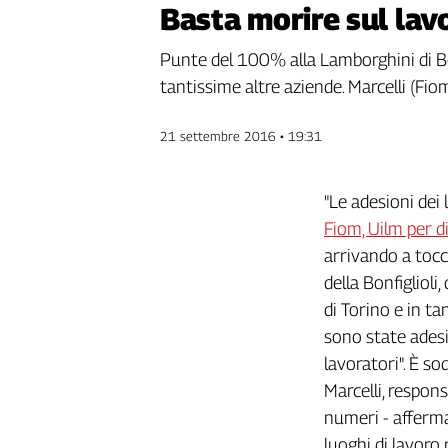
Basta morire sul lavo
Genova,
il
Punte del 100% alla Lamborghini di Bol
sangue
tantissime altre aziende. Marcelli (Fiom
della
ragione
120
21 settembre 2016 • 19:31
anni
Cgil
"Le adesioni dei
Collettiva
Academy
Fiom, Uilm per di
arrivando a toc
Collettiva
della Bonfiglioli
Play
Rubriche
di Torino e in ta
sono state adesi
Collettiva
Talk
lavoratori". È s
La
Marcelli, respon
settimana
numeri - afferma
Collettiva
luoghi di lavoro