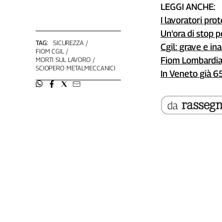
LEGGI ANCHE:
L'Italia
I lavoratori pro
nel
Lavoro
Un'ora di stop p
TAG:
SICUREZZA
Cgil: grave e in
FIOM CGIL
Territori
Fiom Lombardia,
MORTI SUL LAVORO
SCIOPERO METALMECCANICI
Abruzzo-
In Veneto già 65
Molise
Alto
Adige
Basilicata
Calabria
Campania
Emilia-
Romagna
Friuli
Venezia
Giulia
Lazio