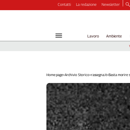
Contatti
La redazione
Newsletter
Video
Podcast
Dirette
Lavoro
Ambiente
Longform
Copertine
Economia
Lavoro
Ambiente
Home page
>
Archivio Storico
>
rassegna.it
>
Basta morire su
Diritti
Welfare
Italia
Internazionale
Culture
Categorie