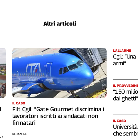
Altri articoli
L’ALLARME
Cgil: “Una
armi”
IL PROVVEDIM
“150 milio
dai ghetti”
IL CASO
l
Filt Cgil: "Gate Gourmet discrimina i
lavoratori iscritti ai sindacati non
IL CASO
firmatari"
Università
che sembr
REDAZIONE
262