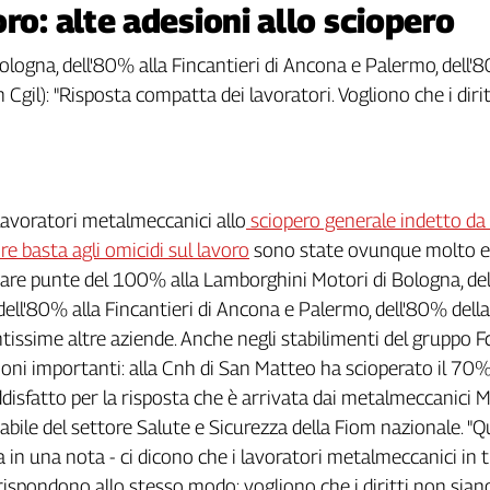
ro: alte adesioni allo sciopero
ogna, dell'80% alla Fincantieri di Ancona e Palermo, dell'8
 Cgil): "Risposta compatta dei lavoratori. Vogliono che i diri
 lavoratori metalmeccanici allo
sciopero generale indetto da
re basta agli omicidi sul lavoro
sono state ovunque molto e
care punte del 100% alla Lamborghini Motori di Bologna, de
, dell'80% alla Fincantieri di Ancona e Palermo, dell'80% del
ntissime altre aziende. Anche negli stabilimenti del gruppo Fc
oni importanti: alla Cnh di San Matteo ha scioperato il 70%
oddisfatto per la risposta che è arrivata dai metalmeccanici 
sabile del settore Salute e Sicurezza della Fiom nazionale. "Q
 in una nota - ci dicono che i lavoratori metalmeccanici in tu
 rispondono allo stesso modo: vogliono che i diritti non sian