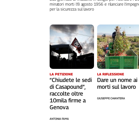
minatori morti l’8 agosto 1956 e rilanciare l’impeg
Cerca
per la sicurezza sul lavoro
Contatti
La
redazione
Newsletter
LA RIFLESSIONE
LA PETIZIONE
Dare un nome ai
“Chiudete le sedi
morti sul lavoro
di Casapound”,
Social
raccolte oltre
GIUSEPPE CHIANTERA
10mila firme a
Genova
ANTONIA FAMA