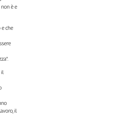
e non è e
 e che
ssere
za".
il
o
anno
avoro, il