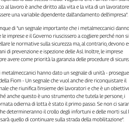
itto al lavoro è anche diritto alla vita e la vita di un lavorator
sere una variabile dipendente dall'andamento dell'impresa".
unque di "un segnale importante che i metalmeccanici danno
e le imprese e il Governo riuscissero a cogliere perché non si
are le normative sulla sicurezza ma, al contrario, devono e
gani di prevenzione e ispezione delle Asl. Inoltre, le imprese
e avere come priorità la garanzia delle procedure di sicurez
ri metalmeccanici hanno dato un segnale di unità - prosegue 
ella Fiom - Un segnale che vuol anche dire riconquistare il
ale che riunifica l'insieme dei lavoratori e che è un obiettiv
ché anche questo è uno strumento che tutela le persone, i
ornata odierna di lotta è stato il primo passo. Se non ci sar
che determineranno il crollo degli infortuni e delle morti sul l
arà quello di continuare sulla strada della mobilitazione".