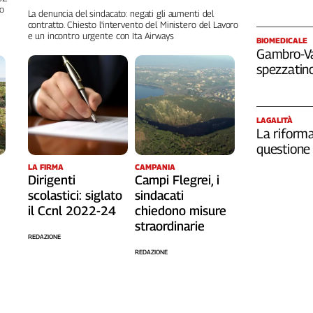
no
La denuncia del sindacato: negati gli aumenti del
contratto. Chiesto l'intervento del Ministero del Lavoro
e un incontro urgente con Ita Airways
BIOMEDICALE
Gambro-Van
spezzatino
LAGALITÀ
La riforma
questione 
LA FIRMA
CAMPANIA
Dirigenti
Campi Flegrei, i
scolastici: siglato
sindacati
il Ccnl 2022-24
chiedono misure
straordinarie
REDAZIONE
REDAZIONE