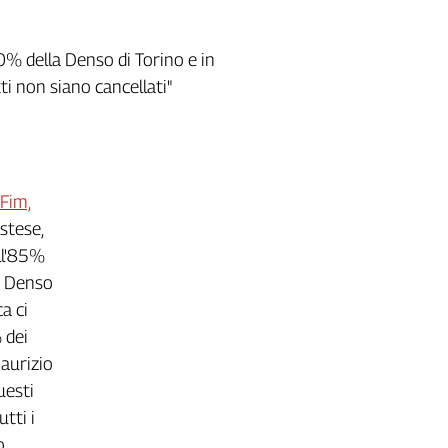
0% della Denso di Torino e in
tti non siano cancellati"
 Fim,
stese,
ll'85%
la Denso
a ci
 dei
Maurizio
uesti
tti i
o