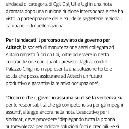
sindacali di categoria di Cgil, Cisl, Uil e Ugl in una nota
Filcams
diramata dopo una riunione riunione intersindacale che ha
Filctem
visto la partecipazione delle rsu, delle segreterie regionali
Fillea
campane e di quelle nazionali
Filt
Fiom
Per i sindacati il percorso avviato da governo per
Fisac
Atitech
, la società di manutenzione aerei collegata ad
Flai
Alitalia rimasta fuori da Cai, "oltre ad essere in netta
Flc
contraddizione con quanto previsto dagli accordi di
Fp
Palazzo Chigi, non rappresenta una soluzione forte e
Nidil
solida che possa assicurare ad Atitech un futuro
Slc
produttivo e garantire la relativa occupazione".
Spi
Inca
"Occorre che il governo assuma su di sè la vertenza
, sia
Caaf
per le responsabilità che gli competono sia per gli impegni
assunti", si legge ancora nella nota. L'esecutivo, per i
Speciali
sindacati, deve procedere "dispiegando tutta la propria
G8
autorevolezza per indicare soluzioni forti e credibili. Se si
di