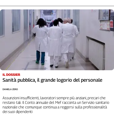
L'Italia
nel
Lavoro
Territori
Abruzzo-
Molise
Alto
Adige
Basilicata
Calabria
Campania
IL DOSSIER
Sanità pubblica, il grande logorio del personale
Emilia-
Romagna
DANIELA ZERO
Friuli
Venezia
Assunzioni insufficienti, lavoratori sempre più anziani, precari che
restano tali. Il Conto annuale del Mef racconta un Servizio sanitario
Giulia
nazionale che comunque continua a reggersi sulla professionalità
Lazio
dei suoi dipendenti