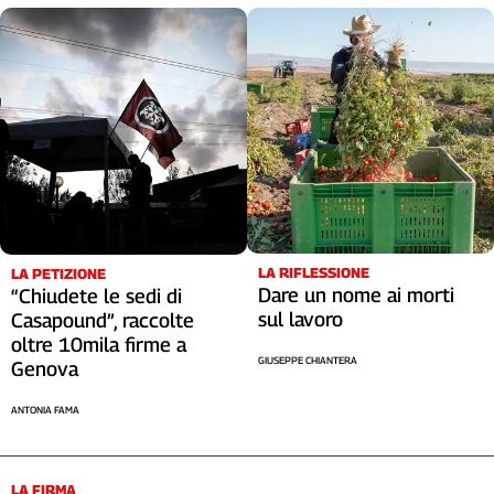
Cerca
Contatti
La
redazione
Newsletter
LA RIFLESSIONE
LA PETIZIONE
Dare un nome ai morti
“Chiudete le sedi di
Social
sul lavoro
Casapound”, raccolte
oltre 10mila firme a
GIUSEPPE CHIANTERA
Genova
ANTONIA FAMA
LA FIRMA