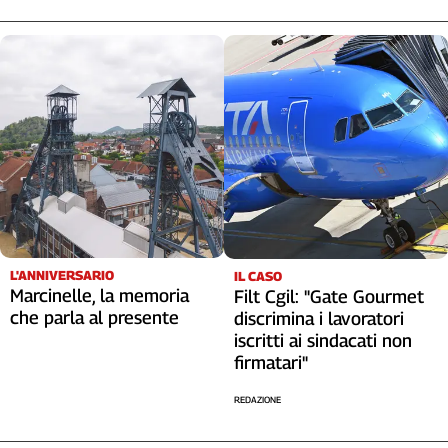
Liguria
Lombardia
Marche
Piemonte
Puglia
Sardegna
Sicilia
Toscana
Trentino
Umbria
Valle
L'ANNIVERSARIO
IL CASO
D'Aosta
Marcinelle, la memoria
Filt Cgil: "Gate Gourmet
Veneto
che parla al presente
discrimina i lavoratori
iscritti ai sindacati non
Archivio
firmatari"
Storico
1955-
REDAZIONE
2014