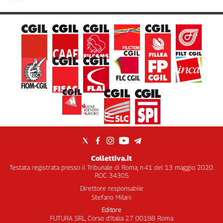
Collettiva.it
Testata registrata presso il Tribunale di Roma, n.41 del 13 maggio 2020.
ROC 34305
Direttore responsabile
Stefano Milani
Editore
FUTURA SRL, Corso d’Italia 27 00198 Roma