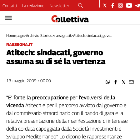
Contatti
La redazione
Newsletter
Video
Podcast
Home page
>
Archivio Storico
>
rassegna.it
>
Atitech: sindacati, gove...
Dirette
RASSEGNA.IT
Longform
Atitech: sindacati, governo
Copertine
assuma su di sé la vertenza
Economia
Lavoro
Ambiente
13 maggio 2009 • 00:00
Diritti
Welfare
"E' forte la preoccupazione per l'evolversi della
Italia
vicenda
Atitech e per il percorso avviato dal governo e
Internazionale
dal commissario straordinario con il bando di gara e la
Culture
relativa presentazione della manifestazione di interesse
della cordata capeggiata dalla Società Investimenti e
Categorie
Sviluppo Mediterraneo". Lo dicono le rappresentanze