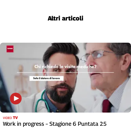
Girasoli
Il
Sassolino
Altri articoli
Linea
Economica
Tech
It
Easy
Inserti
Idea
Diffusa
InFlai
Le
trasmissioni
tv
Work
TV
VIDEO
Work in progress – Stagione 6 Puntata 25
in
Progress