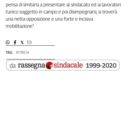
pensa di limitarsi a presentare al sindacato ed ai lavoratori
Genova,
l'unico soggetto in campo e poi disimpegnarsi, si troverà
il
sangue
una netta opposizione e una forte e incisiva
della
mobilitazione".
ragione
120
anni
Cgil
TAG:
ATITECH
Collettiva
Academy
Collettiva
Play
Rubriche
Collettiva
Talk
La
settimana
Collettiva