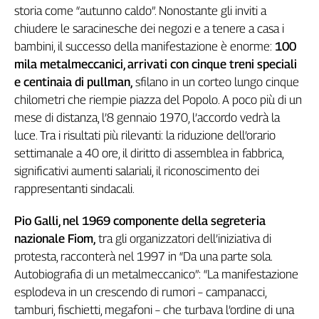
Girasoli
storia come “autunno caldo”. Nonostante gli inviti a
Il
chiudere le saracinesche dei negozi e a tenere a casa i
Sassolino
bambini, il successo della manifestazione è enorme:
100
Linea
mila metalmeccanici, arrivati con cinque treni speciali
Economica
e centinaia di pullman,
sfilano in un corteo lungo cinque
Tech
chilometri che riempie piazza del Popolo. A poco più di un
It
mese di distanza, l’8 gennaio 1970, l’accordo vedrà la
Easy
luce. Tra i risultati più rilevanti: la riduzione dell’orario
Inserti
settimanale a 40 ore, il diritto di assemblea in fabbrica,
significativi aumenti salariali, il riconoscimento dei
Idea
rappresentanti sindacali.
Diffusa
InFlai
Pio Galli, nel 1969 componente della segreteria
Le
nazionale Fiom,
tra gli organizzatori dell’iniziativa di
trasmissioni
protesta, racconterà nel 1997 in “Da una parte sola.
tv
Autobiografia di un metalmeccanico”: “La manifestazione
Work
esplodeva in un crescendo di rumori – campanacci,
in
tamburi, fischietti, megafoni – che turbava l’ordine di una
Progress