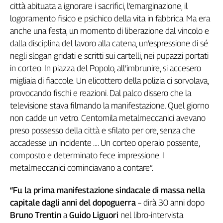
città abituata a ignorare i sacrifici, l’emarginazione, il
L'Italia
logoramento fisico e psichico della vita in fabbrica. Ma era
nel
anche una festa, un momento di liberazione dal vincolo e
Lavoro
dalla disciplina del lavoro alla catena, un’espressione di sé
Territori
negli slogan gridati e scritti sui cartelli, nei pupazzi portati
in corteo. In piazza del Popolo, all’imbrunire, si accesero
Abruzzo-
migliaia di fiaccole. Un elicottero della polizia ci sorvolava,
Molise
provocando fischi e reazioni. Dal palco dissero che la
Alto
Adige
televisione stava filmando la manifestazione. Quel giorno
Basilicata
non cadde un vetro. Centomila metalmeccanici avevano
Calabria
preso possesso della città e sfilato per ore, senza che
accadesse un incidente …. Un corteo operaio possente,
Campania
composto e determinato fece impressione. I
Emilia-
Romagna
metalmeccanici cominciavano a contare”.
Friuli
Venezia
“Fu la prima manifestazione sindacale di massa nella
Giulia
capitale dagli anni del dopoguerra
– dirà 30 anni dopo
Lazio
Bruno Trentin
a
Guido Liguori
nel libro-intervista