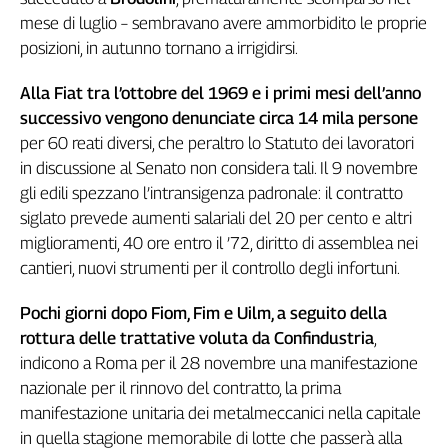
Genova,
mese di luglio – sembravano avere ammorbidito le proprie
il
posizioni, in autunno tornano a irrigidirsi.
sangue
della
Alla Fiat tra l’ottobre del 1969 e i primi mesi dell’anno
ragione
successivo vengono denunciate circa 14 mila persone
120
per 60 reati diversi, che peraltro lo Statuto dei lavoratori
anni
in discussione al Senato non considera tali. Il 9 novembre
Cgil
gli edili spezzano l’intransigenza padronale: il contratto
Collettiva
siglato prevede aumenti salariali del 20 per cento e altri
Academy
miglioramenti, 40 ore entro il ’72, diritto di assemblea nei
Collettiva
cantieri, nuovi strumenti per il controllo degli infortuni.
Play
Rubriche
Pochi giorni dopo Fiom, Fim e Uilm, a seguito della
rottura delle trattative voluta da Confindustria
,
Collettiva
Talk
indicono a Roma per il 28 novembre una manifestazione
La
nazionale per il rinnovo del contratto, la prima
settimana
manifestazione unitaria dei metalmeccanici nella capitale
Collettiva
in quella stagione memorabile di lotte che passerà alla