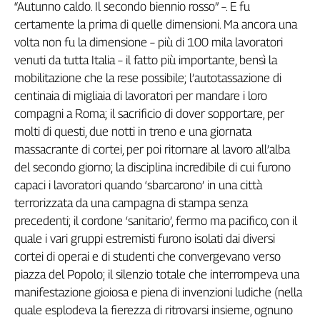
Liguria
“Autunno caldo. Il secondo biennio rosso” –. E fu
Lombardia
certamente la prima di quelle dimensioni. Ma ancora una
Marche
volta non fu la dimensione – più di 100 mila lavoratori
venuti da tutta Italia – il fatto più importante, bensì la
Piemonte
mobilitazione che la rese possibile; l’autotassazione di
Puglia
centinaia di migliaia di lavoratori per mandare i loro
Sardegna
compagni a Roma; il sacrificio di dover sopportare, per
Sicilia
molti di questi, due notti in treno e una giornata
Toscana
massacrante di cortei, per poi ritornare al lavoro all’alba
Trentino
del secondo giorno; la disciplina incredibile di cui furono
Umbria
capaci i lavoratori quando ‘sbarcarono’ in una città
Valle
terrorizzata da una campagna di stampa senza
D'Aosta
precedenti; il cordone ‘sanitario’, fermo ma pacifico, con il
Veneto
quale i vari gruppi estremisti furono isolati dai diversi
Archivio
cortei di operai e di studenti che convergevano verso
Storico
piazza del Popolo; il silenzio totale che interrompeva una
1955-
2014
manifestazione gioiosa e piena di invenzioni ludiche (nella
quale esplodeva la fierezza di ritrovarsi insieme, ognuno