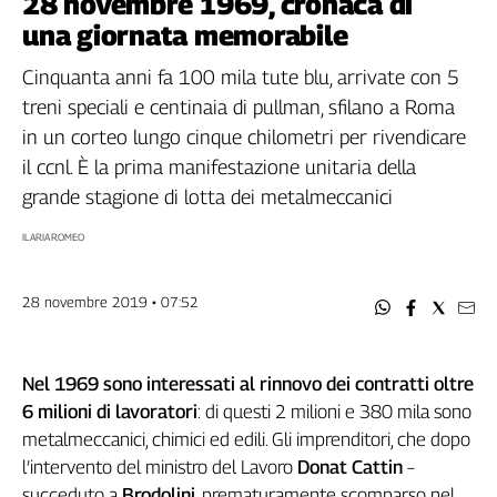
28 novembre 1969, cronaca di
Filcams
una giornata memorabile
Filctem
Fillea
Cinquanta anni fa 100 mila tute blu, arrivate con 5
Filt
treni speciali e centinaia di pullman, sfilano a Roma
Fiom
in un corteo lungo cinque chilometri per rivendicare
Fisac
il ccnl. È la prima manifestazione unitaria della
Flai
grande stagione di lotta dei metalmeccanici
Flc
ILARIA ROMEO
Fp
Nidil
Slc
28 novembre 2019 • 07:52
Spi
Inca
Nel 1969 sono interessati al rinnovo dei contratti oltre
Caaf
6 milioni di lavoratori
: di questi 2 milioni e 380 mila sono
Speciali
metalmeccanici, chimici ed edili. Gli imprenditori, che dopo
l’intervento del ministro del Lavoro
Donat Cattin
–
G8
succeduto a
Brodolini
, prematuramente scomparso nel
di