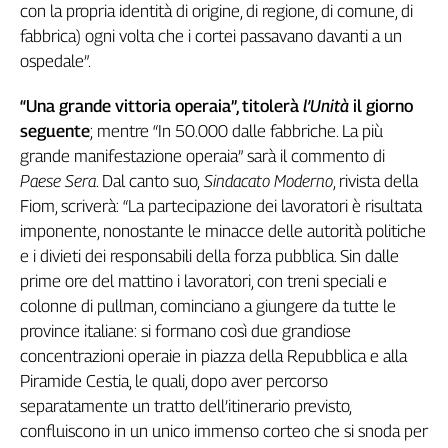
con la propria identità di origine, di regione, di comune, di
Cerca
fabbrica) ogni volta che i cortei passavano davanti a un
ospedale”.
Contatti
“Una grande vittoria operaia”, titolerà
l’Unità
il giorno
seguente
; mentre “In 50.000 dalle fabbriche. La più
La
grande manifestazione operaia” sarà il commento di
redazione
Paese Sera
. Dal canto suo,
Sindacato Moderno
, rivista della
Fiom, scriverà: “La partecipazione dei lavoratori è risultata
Newsletter
imponente, nonostante le minacce delle autorità politiche
e i divieti dei responsabili della forza pubblica. Sin dalle
prime ore del mattino i lavoratori, con treni speciali e
Social
colonne di pullman, cominciano a giungere da tutte le
province italiane: si formano così due grandiose
concentrazioni operaie in piazza della Repubblica e alla
Piramide Cestia, le quali, dopo aver percorso
separatamente un tratto dell’itinerario previsto,
confluiscono in un unico immenso corteo che si snoda per