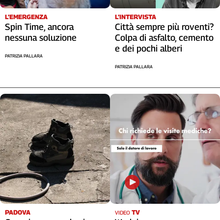
L’EMERGENZA
L’INTERVISTA
Spin Time, ancora
Città sempre più roventi?
nessuna soluzione
Colpa di asfalto, cemento
e dei pochi alberi
PATRIZIA PALLARA
PATRIZIA PALLARA
PADOVA
TV
VIDEO