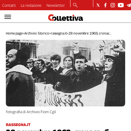
Contatti
La redazione
Newsletter
Video
Podcast
Home page
>
Archivio Storico
>
rassegna.it
>
28 novembre 1969, cronac...
Dirette
Longform
Copertine
Economia
Lavoro
Ambiente
Diritti
Welfare
Italia
Internazionale
fotografia di Archivio Fiom Cgil
Culture
Categorie
RASSEGNA.IT