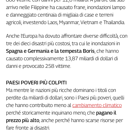
Girasoli
arrivo nelle Filippine ha causato frane, inondazioni lampo
Il
e danneggiato centinaia di migliaia di case e terreni
Sassolino
agricoli, investendo Laos, Myanmar, Vietnam e Thailandia.
Linea
Economica
Anche l'Europa ha dovuto affrontare diverse difficoltà, con
Tech
tre dei dieci disastri più costosi, tra cui le inondazioni in
It
Easy
Spagna e Germania e la tempesta Boris
, che hanno
causato complessivamente 13,87 miliardi di dollari di
Inserti
danni e provocato 258 vittime.
Idea
Diffusa
PAESI POVERI PIÙ COLPITI
InFlai
Ma mentre le nazioni più ricche dominano i titoli con
perdite da miliardi di dollari, sono i Paesi più poveri, quelli
Le
che hanno contribuito meno al
cambiamento climatico
trasmissioni
tv
perché storicamente inquinano meno, che
pagano il
prezzo più alto
, anche perché hanno scarse risorse per
Work
in
fare fronte ai disastri.
Progress