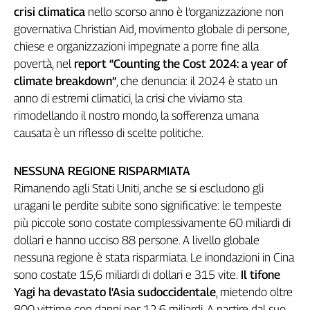
crisi climatica
nello scorso anno è l’organizzazione non
Genova,
governativa Christian Aid, movimento globale di persone,
il
sangue
chiese e organizzazioni impegnate a porre fine alla
della
povertà, nel
report “Counting the Cost 2024: a year of
ragione
climate breakdown”
, che denuncia: il 2024 è stato un
120
anno di estremi climatici, la crisi che viviamo sta
anni
rimodellando il nostro mondo, la sofferenza umana
Cgil
causata è un riflesso di scelte politiche.
Collettiva
Academy
NESSUNA REGIONE RISPARMIATA
Collettiva
Rimanendo agli Stati Uniti, anche se si escludono gli
Play
uragani le perdite subite sono significative: le tempeste
Rubriche
più piccole sono costate complessivamente 60 miliardi di
Collettiva
dollari e hanno ucciso 88 persone. A livello globale
Talk
nessuna regione è stata risparmiata. Le inondazioni in Cina
La
sono costate 15,6 miliardi di dollari e 315 vite.
Il tifone
settimana
Yagi ha devastato l'Asia sudoccidentale
, mietendo oltre
Collettiva
800 vittime con danni per 12,6 miliardi. A partire dal suo