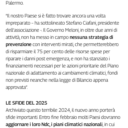
Palermo.
Cerca
“Il nostro Paese si è fatto trovare ancora una volta
impreparato – ha sottolineato Stefano Ciafani, presidente
Contatti
dell’associazione -. Il Governo Meloni, in oltre due anni di
attività, non ha messo in campo
nessuna strategia di
La
prevenzione
con interventi mirati, che permetterebbero
redazione
di risparmiare il 75 per cento delle risorse spese per
riparare i danni post emergenza, e non ha stanziato i
Newsletter
finanziamenti necessari per le azioni prioritarie del Piano
nazionale di adattamento ai cambiamenti climatici, fondi
non previsti neanche nella legge di Bilancio appena
Social
approvata”.
LE SFIDE DEL 2025
Archiviato questo terribile 2024, il nuovo anno porterà
sfide importanti. Entro fine febbraio molti Paesi dovranno
aggiornare i loro Ndc, i piani climatici nazionali
, in cui