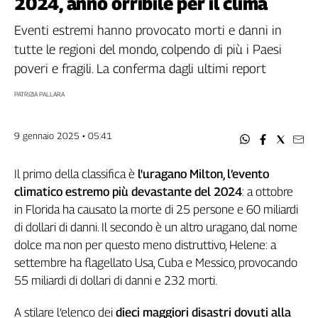
2024, anno orribile per il clima
Filcams
Filctem
Eventi estremi hanno provocato morti e danni in
Fillea
tutte le regioni del mondo, colpendo di più i Paesi
Filt
poveri e fragili. La conferma dagli ultimi report
Fiom
PATRIZIA PALLARA
Fisac
Flai
9 gennaio 2025 • 05:41
Flc
Fp
Il primo della classifica è
l'uragano Milton, l’evento
Nidil
climatico estremo più devastante del 2024
: a ottobre
Slc
in Florida ha causato la morte di 25 persone e 60 miliardi
Spi
di dollari di danni. Il secondo è un altro uragano, dal nome
Inca
dolce ma non per questo meno distruttivo, Helene: a
Caaf
settembre ha flagellato Usa, Cuba e Messico, provocando
Speciali
55 miliardi di dollari di danni e 232 morti.
G8
A stilare l’elenco dei
dieci maggiori disastri dovuti alla
di