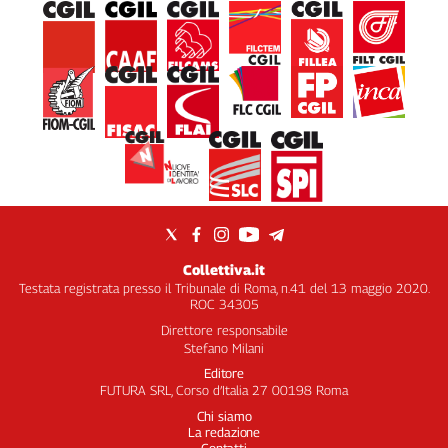
Collettiva.it
Testata registrata presso il Tribunale di Roma, n.41 del 13 maggio 2020.
ROC 34305
Direttore responsabile
Stefano Milani
Editore
FUTURA SRL, Corso d’Italia 27 00198 Roma
Chi siamo
La redazione