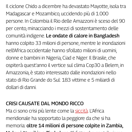
Il ciclone Chido a dicembre ha devastato Mayotte, isola tra
L'Italia
nel
Madagascar e Mozambico, uccidendo più di 1.000
Lavoro
persone. In Colombia il Rio delle Amazzoni è sceso del 90
per cento, minacciando i mezzi di sostentamento delle
Territori
comunità indigene.
Le ondate di calore in Bangladesh
Abruzzo-
hanno colpito 33 milioni di persone, mentre le inondazioni
Molise
nell'Africa occidentale hanno sfollato milioni di uomini,
Alto
donne e bambini in Nigeria, Ciad e Niger. Il Brasile, che
Adige
ospiterà quest’anno il vertice sul clima Cop30 a Belem, in
Basilicata
Amazzonia, è stato interessato dalle inondazioni nello
Calabria
stato di Rio Grande do Sul: 183 vittime e 5 miliardi di
Campania
dollari di danni.
Emilia-
Romagna
CRISI CAUSATE DAL MONDO RICCO
Friuli
Ma ci sono crisi più lente come la
siccità
. L'Africa
Venezia
meridionale ha sopportato la peggiore da che si ha
Giulia
memoria:
oltre 14 milioni di persone colpite in Zambia,
Lazio