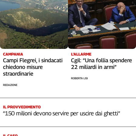
CAMPANIA
L’ALLARME
Campi Flegrei, i sindacati
Cgil: “Una follia spendere
chiedono misure
22 miliardi in armi”
straordinarie
ROBERTA LISI
REDAZIONE
IL PROVVEDIMENTO
“150 milioni devono servire per uscire dai ghetti”
IL CASO