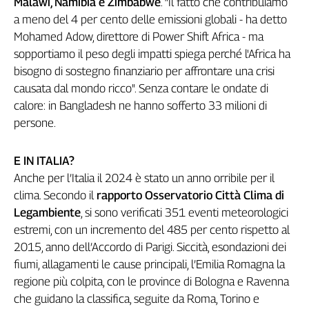
Malawi, Namibia e Zimbabwe
. “Il fatto che contribuiamo
Liguria
a meno del 4 per cento delle emissioni globali - ha detto
Lombardia
Mohamed Adow, direttore di Power Shift Africa - ma
Marche
sopportiamo il peso degli impatti spiega perché l'Africa ha
Piemonte
bisogno di sostegno finanziario per affrontare una crisi
Puglia
causata dal mondo ricco". Senza contare le ondate di
Sardegna
calore: in Bangladesh ne hanno sofferto 33 milioni di
Sicilia
persone.
Toscana
Trentino
E IN ITALIA?
Umbria
Anche per l’Italia il 2024 è stato un anno orribile per il
Valle
clima. Secondo il
rapporto Osservatorio Città Clima di
D'Aosta
Legambiente
, si sono verificati 351 eventi meteorologici
Veneto
estremi, con un incremento del 485 per cento rispetto al
Archivio
2015, anno dell’Accordo di Parigi. Siccità, esondazioni dei
Storico
fiumi, allagamenti le cause principali, l’Emilia Romagna la
1955-
2014
regione più colpita, con le province di Bologna e Ravenna
che guidano la classifica, seguite da Roma, Torino e