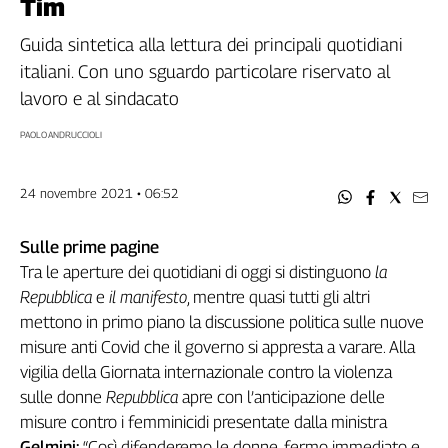
Tim
Filcams
Filctem
Guida sintetica alla lettura dei principali quotidiani
Fillea
italiani. Con uno sguardo particolare riservato al
Filt
lavoro e al sindacato
Fiom
PAOLO ANDRUCCIOLI
Fisac
Flai
24 novembre 2021 • 06:52
Flc
Fp
Sulle prime pagine
Nidil
Tra le aperture dei quotidiani di oggi si distinguono
la
Slc
Repubblica
e
il manifesto
, mentre quasi tutti gli altri
Spi
mettono in primo piano la discussione politica sulle nuove
Inca
misure anti Covid che il governo si appresta a varare. Alla
Caaf
vigilia della Giornata internazionale contro la violenza
Speciali
sulle donne
Repubblica
apre con l’anticipazione delle
misure contro i femminicidi presentate dalla ministra
G8
Gelmini:
“Così difenderemo le donne, fermo immediato e
di