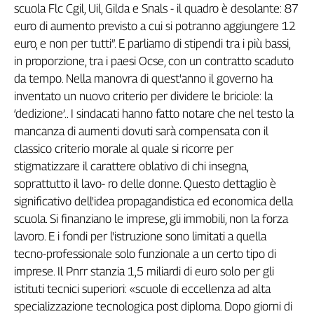
scuola Flc Cgil, Uil, Gilda e Snals - il quadro è desolante: 87
euro di aumento previsto a cui si potranno aggiungere 12
euro, e non per tutti”. E parliamo di stipendi tra i più bassi,
in proporzione, tra i paesi Ocse, con un contratto scaduto
da tempo. Nella manovra di quest'anno il governo ha
inventato un nuovo criterio per dividere le briciole: la
‘dedizione’.. I sindacati hanno fatto notare che nel testo la
mancanza di aumenti dovuti sarà compensata con il
classico criterio morale al quale si ricorre per
stigmatizzare il carattere oblativo di chi insegna,
soprattutto il lavo- ro delle donne. Questo dettaglio è
significativo dell'idea propagandistica ed economica della
scuola. Si finanziano le imprese, gli immobili, non la forza
lavoro. E i fondi per l'istruzione sono limitati a quella
tecno-professionale solo funzionale a un certo tipo di
imprese. Il Pnrr stanzia 1,5 miliardi di euro solo per gli
istituti tecnici superiori: «scuole di eccellenza ad alta
specializzazione tecnologica post diploma. Dopo giorni di