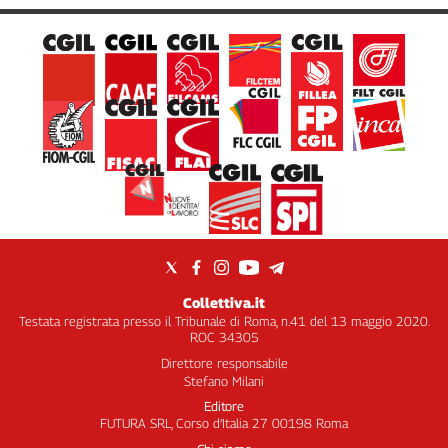
Collettiva.it
Testata registrata presso il Tribunale di Roma, n.41 del 13 maggio 2020.
ROC 34305
Direttore responsabile
Stefano Milani
Editore
FUTURA SRL, Corso d’Italia 27 00198 Roma