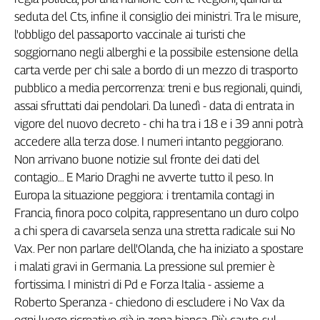
seduta del Cts, infine il consiglio dei ministri. Tra le misure,
L'Italia
nel
l'obbligo del passaporto vaccinale ai turisti che
Lavoro
soggiornano negli alberghi e la possibile estensione della
carta verde per chi sale a bordo di un mezzo di trasporto
Territori
pubblico a media percorrenza: treni e bus regionali, quindi,
Abruzzo-
assai sfruttati dai pendolari. Da lunedì - data di entrata in
Molise
vigore del nuovo decreto - chi ha tra i 18 e i 39 anni potrà
Alto
accedere alla terza dose. I numeri intanto peggiorano.
Adige
Non arrivano buone notizie sul fronte dei dati del
Basilicata
contagio… E Mario Draghi ne avverte tutto il peso. In
Calabria
Europa la situazione peggiora: i trentamila contagi in
Campania
Francia, finora poco colpita, rappresentano un duro colpo
Emilia-
a chi spera di cavarsela senza una stretta radicale sui No
Romagna
Vax. Per non parlare dell'Olanda, che ha iniziato a spostare
Friuli
i malati gravi in Germania. La pressione sul premier è
Venezia
fortissima. I ministri di Pd e Forza Italia - assieme a
Giulia
Roberto Speranza - chiedono di escludere i No Vax da
Lazio
ogni luogo ricreativo già in zona bianca. Più cauto, sul