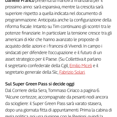
Daniele Franco
presenta la manovra finanziaria per il
Girasoli
prossimo anno: sarà espansiva, mentre la crescita sarà
Il
superiore rispetto a quella indicata nel documento di
Sassolino
programmazione. Anticipata anche la configurazione della
Linea
Economica
riforma fiscale. Intanto su Tim continuano gli scontri tra le
potenze finanziarie. In particolare la tensione cresce tra gli
Tech
It
americani di Kkr che hanno avanzato le proposte di
Easy
acquisto delle azioni e i francesi di Vivendi. In campo i
sindacati per difendere l'occupazione e il futuro di un
Inserti
asset strategico per il Paese. (Su Collettiva.it parlano
Idea
il segretario confederale della Cgil,
Emilio Miceli
e il
Diffusa
segretario generale della Slc,
Fabrizio Solari.
InFlai
Sul Super Green Pass si decide oggi
Le
Dal Corriere della Sera, Tommaso Ciriaco a pagina 6.
trasmissioni
tv
“Alcune certezze, accompagnate da pesanti nodi ancora
da sciogliere: il Super Green Pass sarà varato stasera,
Work
dopo una giornata fitta di appuntamenti. Prima la cabina di
in
Progress
regia politica, poi una riunione con le Regioni, quindi la