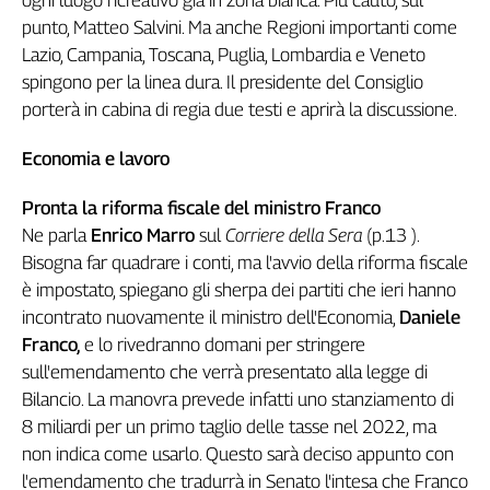
Liguria
punto, Matteo Salvini. Ma anche Regioni importanti come
Lombardia
Lazio, Campania, Toscana, Puglia, Lombardia e Veneto
Marche
spingono per la linea dura. Il presidente del Consiglio
Piemonte
porterà in cabina di regia due testi e aprirà la discussione.
Puglia
Sardegna
Economia e lavoro
Sicilia
Toscana
Pronta la riforma fiscale del ministro Franco
Ne parla
Enrico Marro
sul
Corriere della Sera
(p.13 ).
Trentino
Bisogna far quadrare i conti, ma l'avvio della riforma fiscale
Umbria
è impostato, spiegano gli sherpa dei partiti che ieri hanno
Valle
D'Aosta
incontrato nuovamente il ministro dell'Economia,
Daniele
Veneto
Franco,
e lo rivedranno domani per stringere
sull'emendamento che verrà presentato alla legge di
Archivio
Bilancio. La manovra prevede infatti uno stanziamento di
Storico
8 miliardi per un primo taglio delle tasse nel 2022, ma
1955-
2014
non indica come usarlo. Questo sarà deciso appunto con
l'emendamento che tradurrà in Senato l'intesa che Franco