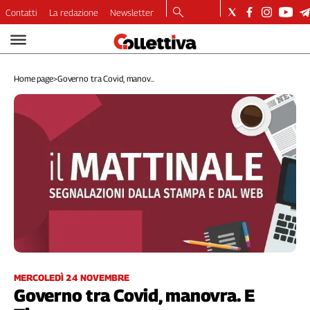
Contatti
La redazione
Newsletter
Video
Podcast
Home page
>
Governo tra Covid, manov...
Dirette
Longform
Copertine
Economia
Lavoro
Ambiente
Diritti
Welfare
Italia
Internazionale
Culture
MERCOLEDÌ 24 NOVEMBRE
Governo tra Covid, manovra. E
Categorie