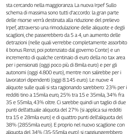
sta cercando nella maggioranza. La nuova Irpef Sullo
Cerca
schema di massima sono tutti d'accordo: la gran parte
delle risorse verrà destinata alla riduzione del prelievo
Irpef, attraverso una rimodulazione delle aliquote e degli
Contatti
scaglioni, che passerebbero da 5 a 4, un aumento delle
detrazioni (nelle quali verrebbe completamente assorbito
La
il bonus Renzi, poi potenziato dal governo Conte) e un
redazione
incremento di qualche centinaio di euro della no tax area
per i pensionati (oggi poco più di 8mila euro) e per gli
Newsletter
autonomi (oggi 4.800 euro), mentre non salirebbe per i
lavoratori dipendenti (oggi 8.145 euro). Le nuove 4
Social
aliquote sulle quali si sta ragionando sarebbero: 23% per i
redditi tino a 15mila euro, 25% tra 15 e 35mila, 34% fra
35 e 55mila, 43% oltre. Ci sarebbe quindi un taglio di due
punti dell'attuale aliquota del 27% (si applica sui redditi
tra 15 e 28mila euro) e di quattro punti dell'aliquota del
38% (2855mila euro). E proprio nel nuovo scaglione con
aliquota del 34% (35-55mila euro) si raggiungerebbero