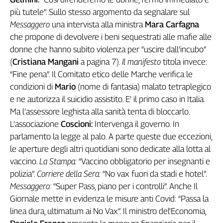
Genova,
più tutele”. Sullo stesso argomento da segnalare sul
il
Messaggero
una intervista alla ministra
Mara Carfagna
sangue
che propone di devolvere i beni sequestrati alle mafie alle
della
donne che hanno subito violenza per “uscire dall’incubo”
ragione
(
Cristiana Mangani
a pagina 7).
Il manifesto
titola invece:
120
“Fine pena”. Il Comitato etico delle Marche verifica le
anni
condizioni di
Mario
(nome di fantasia) malato tetraplegico
Cgil
e ne autorizza il suicidio assistito. E’ il primo caso in Italia.
Collettiva
Academy
Ma l’assessore leghista alla sanità tenta di bloccarlo.
L’associazione
Coscioni:
Intervenga il governo. In
Collettiva
parlamento la legge al palo. A parte queste due eccezioni,
Play
le aperture degli altri quotidiani sono dedicate alla lotta al
Rubriche
vaccino.
La Stampa:
“Vaccino obbligatorio per insegnanti e
Collettiva
polizia”.
Corriere della Sera:
“No vax fuori da stadi e hotel”.
Talk
Messaggero:
“Super Pass, piano per i controlli”. Anche Il
La
Giornale mette in evidenza le misure anti Covid: “Passa la
settimana
linea dura, ultimatum ai No Vax”. Il ministro del'Economia,
Collettiva