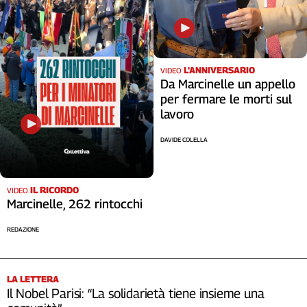
L'ANNIVERSARIO
VIDEO
Da Marcinelle un appello
per fermare le morti sul
lavoro
DAVIDE COLELLA
IL RICORDO
VIDEO
Marcinelle, 262 rintocchi
REDAZIONE
LA LETTERA
Il Nobel Parisi: “La solidarietà tiene insieme una