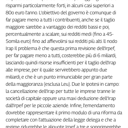
risparmi particolarmente forti, in alcuni casi superiori a
80o euro l'anno. L'obiettivo del governo è comunque di
far pagare meno a tutti i contribuenti, anche se il taglio
maggiore sarebbe a vantaggio dei redditi bassi e poi,
percentualmente a scalare, sui redditi medi (fino a 45-
5omila euro) fino ad affievolirsi sui redditi più alti. ll nodo
Irap Il problema è che questa prima revisione dell'Irpef,
per far pagare meno a tutti, costerebbe più di 6 miliardi,
lasciando quindi risorse insufficienti per il taglio dell'Irap
alle imprese, per il quale servirebbero appunto due
miliardi, e che è un punto irrinunciabile per gran parte
della maggioranza (esclusa Leu). Due le ipotesi in campo:
la cancellazione dell'Irap per tutte le imprese tranne le
società di capitale oppure una maxi deduzione dell’Irap
dall'Irpef per le piccole aziende. Infine, l'emendamento
dovrebbe rappresentare il primo modulo di una riforma da
completare con l'attuazione della legge delega e che a
regime ridurrebbe le aliquote Irpef a tre e sopprimerebbe