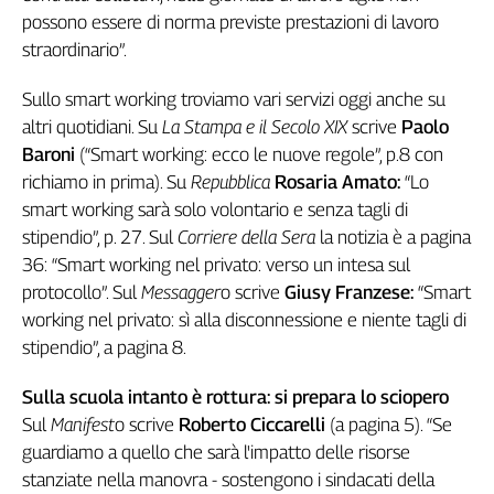
possono essere di norma previste prestazioni di lavoro
straordinario”.
Sullo smart working troviamo vari servizi oggi anche su
altri quotidiani. Su
La Stampa e il Secolo XIX
scrive
Paolo
Baroni
(“Smart working: ecco le nuove regole”, p.8 con
richiamo in prima). Su
Repubblica
Rosaria Amato:
“Lo
smart working sarà solo volontario e senza tagli di
stipendio”, p. 27. Sul
Corriere della Sera
la notizia è a pagina
36: “Smart working nel privato: verso un intesa sul
protocollo”. Sul
Messagger
o scrive
Giusy Franzese:
“Smart
working nel privato: sì alla disconnessione e niente tagli di
stipendio”, a pagina 8.
Sulla scuola intanto è rottura: si prepara lo sciopero
Sul
Manifest
o scrive
Roberto Ciccarelli
(a pagina 5). “Se
guardiamo a quello che sarà l'impatto delle risorse
stanziate nella manovra - sostengono i sindacati della