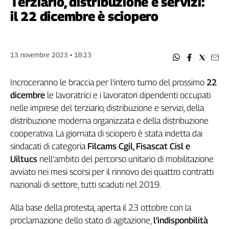
Terziario, distribuzione e servizi:
Filcams
il 22 dicembre è sciopero
Filctem
Fillea
Filt
13 novembre 2023 • 18:23
Fiom
Fisac
Incroceranno le braccia per l’intero turno del prossimo
22
Flai
dicembre
le lavoratrici e i lavoratori dipendenti occupati
Flc
nelle imprese del terziario, distribuzione e servizi, della
Fp
distribuzione moderna organizzata e della distribuzione
Nidil
cooperativa. La giornata di sciopero è stata indetta dai
Slc
sindacati di categoria
Filcams Cgil, Fisascat Cisl e
Spi
Uiltucs
nell’ambito del percorso unitario di mobilitazione
Inca
avviato nei mesi scorsi per il rinnovo dei quattro contratti
Caaf
nazionali di settore, tutti scaduti nel 2019.
Speciali
Alla base della protesta, aperta il 23 ottobre con la
G8
proclamazione dello stato di agitazione,
l’indisponbilità
di