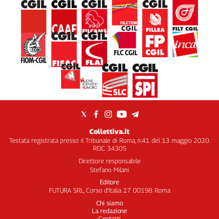
Collettiva.it
Testata registrata presso il Tribunale di Roma, n.41 del 13 maggio 2020.
ROC 34305
Direttore responsabile
Stefano Milani
Editore
FUTURA SRL, Corso d’Italia 27 00198 Roma
Chi siamo
La redazione
Contatti