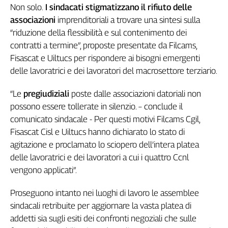
Liguria
Non solo.
I sindacati stigmatizzano il rifiuto delle
Lombardia
associazioni
imprenditoriali a trovare una sintesi sulla
Marche
“riduzione della flessibilità e sul contenimento dei
Piemonte
contratti a termine”, proposte presentate da Filcams,
Puglia
Fisascat e Uiltucs per rispondere ai bisogni emergenti
Sardegna
delle lavoratrici e dei lavoratori del macrosettore terziario.
Sicilia
“Le
pregiudiziali
poste dalle associazioni datoriali non
Toscana
possono essere tollerate in silenzio. – conclude il
Trentino
comunicato sindacale - Per questi motivi Filcams Cgil,
Umbria
Fisascat Cisl e Uiltucs hanno dichiarato lo stato di
Valle
agitazione e proclamato lo sciopero dell’intera platea
D'Aosta
delle lavoratrici e dei lavoratori a cui i quattro Ccnl
Veneto
vengono applicati”.
Archivio
Storico
Proseguono intanto nei luoghi di lavoro le assemblee
1955-
sindacali retribuite per aggiornare la vasta platea di
2014
addetti sia sugli esiti dei confronti negoziali che sulle