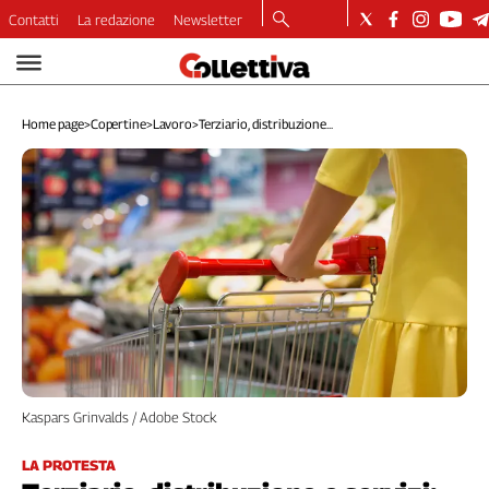
Contatti
La redazione
Newsletter
Video
Podcast
Home page
>
Copertine
>
Lavoro
>
Terziario, distribuzione...
Dirette
Longform
Copertine
Economia
Lavoro
Ambiente
Diritti
Welfare
Italia
Internazionale
Kaspars Grinvalds / Adobe Stock
Culture
Categorie
LA PROTESTA