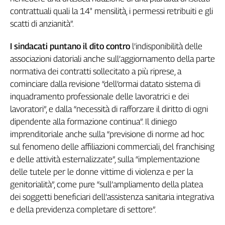
contrattuali quali la 14° mensilità, i permessi retribuiti e gli
L'Italia
nel
scatti di anzianità”.
Lavoro
I sindacati puntano il dito contro
l’indisponibilità delle
Territori
associazioni datoriali anche sull’aggiornamento della parte
Abruzzo-
normativa dei contratti sollecitato a più riprese, a
Molise
cominciare dalla revisione “dell’ormai datato sistema di
Alto
inquadramento professionale delle lavoratrici e dei
Adige
lavoratori”, e dalla “necessità di rafforzare il diritto di ogni
Basilicata
dipendente alla formazione continua”. Il diniego
Calabria
imprenditoriale anche sulla “previsione di norme ad hoc
Campania
sul fenomeno delle affiliazioni commerciali, del franchising
Emilia-
e delle attività esternalizzate”, sulla “implementazione
Romagna
delle tutele per le donne vittime di violenza e per la
Friuli
genitorialità”, come pure “sull’ampliamento della platea
Venezia
dei soggetti beneficiari dell’assistenza sanitaria integrativa
Giulia
e della previdenza completare di settore”.
Lazio