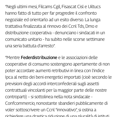
Girasoli
“Negli ultimi mesi, Filcams Cgil, Fisascat Cisl e Uiltucs
Il
hanno fatto di tutto per far progredire il confronto
Sassolino
negoziale ed orientarlo ad un esito diverso. La lunga
Linea
Economica
trattativa finalizzata al rinnovo dei Ccnl Tds, Dmo e
distribuzione cooperativa - denunciano i sindacati in un
Tech
It
comunicato unitario - ha subito nelle scorse settimane
Easy
una seria battuta d’arresto”.
Inserti
“Mentre
Federdistribuzione
e le associazioni delle
Idea
cooperative di consumo sostengono apertamente di non
Diffusa
poter accordare aumenti retributivi in linea con l’indice
InFlai
Ipca al netto dei beni energetici importati (cioè secondo le
previsioni degli accordi interconfederali sugli assetti
Le
contrattuali vincolanti per la maggior parte delle nostre
trasmissioni
tv
controparti) – si sottolinea nella nota sindacale -
Confcommercio, nonostante sbandieri pubblicamente di
Work
voler sottoscrivere un Ccnl “innovativo”, si ostina a
in
Progress
richiedere una drastica riduzione di una pluralità di istituti