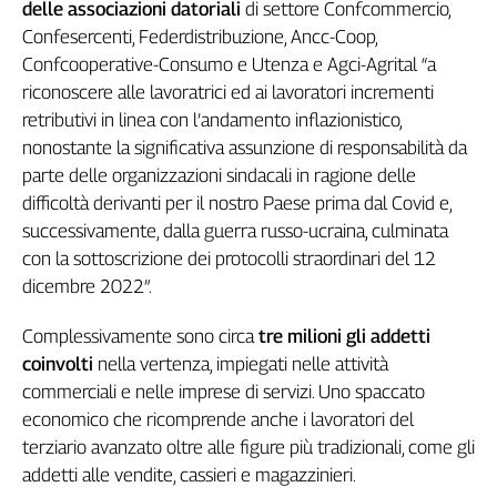
delle associazioni datoriali
di settore Confcommercio,
Genova,
Confesercenti, Federdistribuzione, Ancc-Coop,
il
Confcooperative-Consumo e Utenza e Agci-Agrital “a
sangue
riconoscere alle lavoratrici ed ai lavoratori incrementi
della
ragione
retributivi in linea con l’andamento inflazionistico,
120
nonostante la significativa assunzione di responsabilità da
anni
parte delle organizzazioni sindacali in ragione delle
Cgil
difficoltà derivanti per il nostro Paese prima dal Covid e,
Collettiva
successivamente, dalla guerra russo-ucraina, culminata
Academy
con la sottoscrizione dei protocolli straordinari del 12
dicembre 2022”.
Collettiva
Play
Complessivamente sono circa
tre milioni gli addetti
Rubriche
coinvolti
nella vertenza, impiegati nelle attività
Collettiva
commerciali e nelle imprese di servizi. Uno spaccato
Talk
economico che ricomprende anche i lavoratori del
La
terziario avanzato oltre alle figure più tradizionali, come gli
settimana
Collettiva
addetti alle vendite, cassieri e magazzinieri.