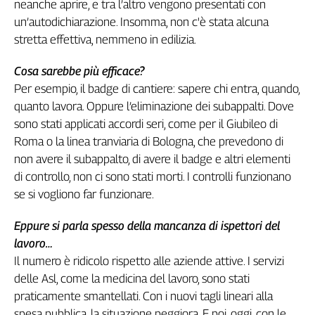
neanche aprire, e tra l’altro vengono presentati con
Liguria
un’autodichiarazione. Insomma, non c'è stata alcuna
Lombardia
stretta effettiva, nemmeno in edilizia.
Marche
Piemonte
Cosa sarebbe più efficace?
Puglia
Per esempio, il badge di cantiere: sapere chi entra, quando,
Sardegna
quanto lavora. Oppure l’eliminazione dei subappalti. Dove
Sicilia
sono stati applicati accordi seri, come per il Giubileo di
Toscana
Roma o la linea tranviaria di Bologna, che prevedono di
Trentino
non avere il subappalto, di avere il badge e altri elementi
Umbria
di controllo, non ci sono stati morti. I controlli funzionano
Valle
se si vogliono far funzionare.
D'Aosta
Veneto
Eppure si parla spesso della mancanza di ispettori del
lavoro…
Archivio
Il numero è ridicolo rispetto alle aziende attive. I servizi
Storico
1955-
delle Asl, come la medicina del lavoro, sono stati
2014
praticamente smantellati. Con i nuovi tagli lineari alla
spesa pubblica, la situazione peggiora. E poi, oggi, con le