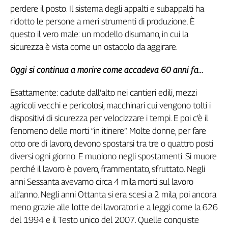
Girasoli
perdere il posto. Il sistema degli appalti e subappalti ha
Il
ridotto le persone a meri strumenti di produzione. È
Sassolino
questo il vero male: un modello disumano, in cui la
Linea
sicurezza è vista come un ostacolo da aggirare.
Economica
Tech
Oggi si continua a morire come accadeva 60 anni fa…
It
Easy
Esattamente: cadute dall’alto nei cantieri edili, mezzi
agricoli vecchi e pericolosi, macchinari cui vengono tolti i
Inserti
dispositivi di sicurezza per velocizzare i tempi. E poi c’è il
Idea
fenomeno delle morti “in itinere”. Molte donne, per fare
Diffusa
otto ore di lavoro, devono spostarsi tra tre o quattro posti
InFlai
diversi ogni giorno. E muoiono negli spostamenti. Si muore
perché il lavoro è povero, frammentato, sfruttato. Negli
Le
trasmissioni
anni Sessanta avevamo circa 4 mila morti sul lavoro
tv
all’anno. Negli anni Ottanta si era scesi a 2 mila, poi ancora
Work
meno grazie alle lotte dei lavoratori e a leggi come la 626
in
del 1994 e il Testo unico del 2007. Quelle conquiste
Progress