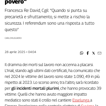
povero”
Filcams
Filctem
Francesca Re David, Cgil: “Quando si punta su
Fillea
precarietà e sfruttamento, si mette a rischio la
Filt
sicurezza. I referendum sono una risposta a tutto
Fiom
questo”
Fisac
CARLO RUGGIERO
Flai
Flc
28 aprile 2025 • 04:04
Fp
Nidil
Il dramma dei morti sul lavoro non accenna a placarsi.
Slc
L’Inail, stando agli ultimi dati certificati, ha comunicato che
Spi
nel 2024 le vittime del lavoro sono state 1.090, 49 in più
Inca
rispetto al 2023. Lo scorso anno, tra l’altro, sarà ricordato
Caaf
per
gli incidenti mortali plurimi
, che hanno provocato 39
Speciali
vittime. Quelli che hanno avuto maggiore impatto
mediatico sono stati il crollo nel cantiere
Esselunga
a
G8
di