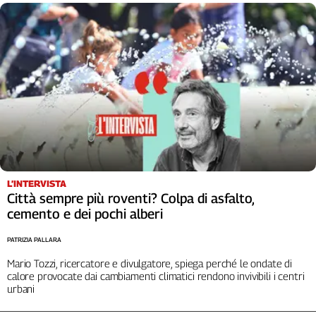
Liguria
Lombardia
Marche
Piemonte
Puglia
Sardegna
Sicilia
Toscana
Trentino
Umbria
L’INTERVISTA
Valle
Città sempre più roventi? Colpa di asfalto,
D'Aosta
cemento e dei pochi alberi
Veneto
PATRIZIA PALLARA
Archivio
Storico
Mario Tozzi, ricercatore e divulgatore, spiega perché le ondate di
1955-
calore provocate dai cambiamenti climatici rendono invivibili i centri
2014
urbani