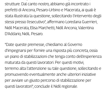
Girasoli
strutture. Dal canto nostro, abbiamo già incontrato i
Il
prefetti di Ancona, Pesaro-Urbino e Macerata, ai quali è
Sassolino
stata illustrata la questione, sollecitando l’intervento degli
Linea
stessi presso l’esecutivo", affermano Loredana Guerrieri,
Economica
Nidil Macerata, Elisa Marchetti, Nidil Ancona, Valentina
Tech
D’Addario, NidiL Pesaro.
It
Easy
"Date queste premesse, chiediamo al Governo
Inserti
d’impegnarsi per fornire una risposta più concreta, ossia
un piano di stabilizzazioni che tenga conto dell’esperienza
Idea
maturata da questi lavoratori. Per questi motivi,
Diffusa
terremo alta l’attenzione su tale questione, sollecitando e
InFlai
promuovendo eventualmente anche ulteriori iniziative
Le
per avviare un giusto percorso di stabilizzazione per
trasmissioni
questi lavoratori", conclude il Nidil regionale.
tv
Work
in
Progress