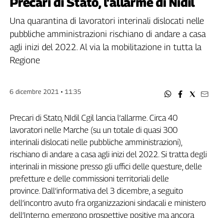
Precari di Stato, l'allarme di Nidil
Filcams
Filctem
Una quarantina di lavoratori interinali dislocati nelle
Fillea
pubbliche amministrazioni rischiano di andare a casa
Filt
agli inizi del 2022. Al via la mobilitazione in tutta la
Fiom
Regione
Fisac
Flai
6 dicembre 2021 • 11:35
Flc
Fp
Precari di Stato, NIdil Cgil lancia l’allarme. Circa 40
Nidil
lavoratori nelle Marche (su un totale di quasi 300
Slc
interinali dislocati nelle pubbliche amministrazioni),
Spi
rischiano di andare a casa agli inizi del 2022. Si tratta degli
Inca
interinali in missione presso gli uffici delle questure, delle
Caaf
prefetture e delle commissioni territoriali delle
province. Dall’informativa del 3 dicembre, a seguito
Speciali
dell’incontro avuto fra organizzazioni sindacali e ministero
G8
dell’Interno, emergono prospettive positive ma ancora
di