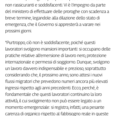
non rassicuranti e soddisfacenti. Vi è l’impegno da parte
Genova,
il
del ministero di effettuare delle proroghe con scadenza a
sangue
breve termine, legandole alla dilazione dello stato di
della
emergenza, che il Governo si appresterà a varare nei
ragione
prossimi giorni.
120
anni
"Purtroppo, ciò non è soddisfacente, poiché questi
Cgil
lavoratori svolgono mansioni importanti: si occupano delle
Collettiva
pratiche relative all’emersione di lavoro nero, protezione
Academy
internazionale e permessi di soggiorno. Dunque, svolgono
un lavoro davvero indispensabile e prezioso, soprattutto
Collettiva
Play
considerando che, il prossimo anno, sono attesi i nuovi
Rubriche
flussi migratori che prevedono numeri ancora più elevati
Collettiva
ingressi rispetto agli anni precedenti. Ecco, perché, è
Talk
fondamentale che questi lavoratori continuino la loro
La
attività, il cui svolgimento non può essere legato a un
settimana
momento emergenziale: si registra, infatti, una pesante
Collettiva
carenza di organico rispetto al fabbisogno reale in queste