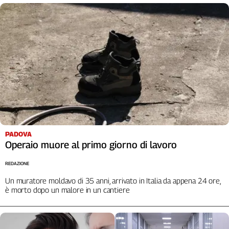
Cerca
Contatti
La
redazione
Newsletter
PADOVA
Operaio muore al primo giorno di lavoro
Social
REDAZIONE
Un muratore moldavo di 35 anni, arrivato in Italia da appena 24 ore,
è morto dopo un malore in un cantiere