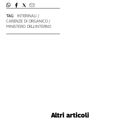
L'Italia
nel
TAG:
INTERINALI
Lavoro
CARENZE DI ORGANICO
MINISTERO DELL'INTERNO
Territori
Abruzzo-
Molise
Alto
Adige
Basilicata
Calabria
Campania
Emilia-
Romagna
Friuli
Altri articoli
Venezia
Giulia
Lazio