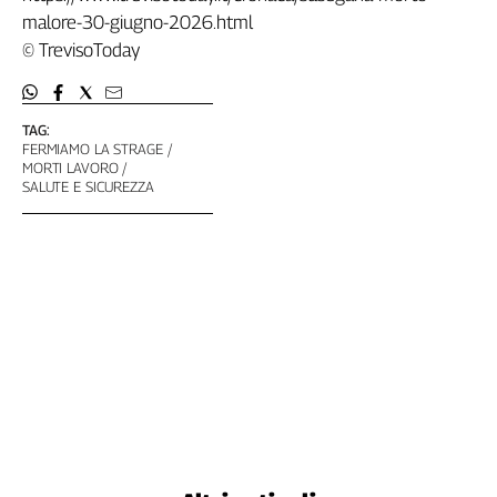
malore-30-giugno-2026.html
L'Italia
nel
© TrevisoToday
Lavoro
Territori
TAG:
FERMIAMO LA STRAGE
Abruzzo-
MORTI LAVORO
Molise
SALUTE E SICUREZZA
Alto
Adige
Basilicata
Calabria
Campania
Emilia-
Romagna
Friuli
Venezia
Giulia
Lazio