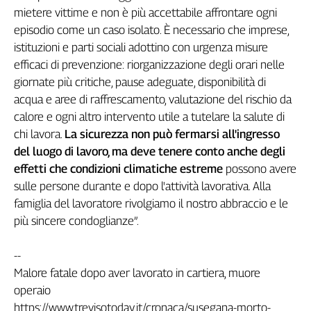
Girasoli
mietere vittime e non è più accettabile affrontare ogni
Il
episodio come un caso isolato. È necessario che imprese,
Sassolino
istituzioni e parti sociali adottino con urgenza misure
Linea
efficaci di prevenzione: riorganizzazione degli orari nelle
Economica
giornate più critiche, pause adeguate, disponibilità di
Tech
acqua e aree di raffrescamento, valutazione del rischio da
It
Easy
calore e ogni altro intervento utile a tutelare la salute di
chi lavora.
La sicurezza non può fermarsi all'ingresso
Inserti
del luogo di lavoro, ma deve tenere conto anche degli
effetti che condizioni climatiche estreme
possono avere
Idea
Diffusa
sulle persone durante e dopo l'attività lavorativa. Alla
InFlai
famiglia del lavoratore rivolgiamo il nostro abbraccio e le
più sincere condoglianze”.
Le
trasmissioni
tv
--
Malore fatale dopo aver lavorato in cartiera, muore
Work
operaio
in
https://www.trevisotoday.it/cronaca/susegana-morto-
Progress