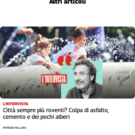
Altri articoli
Liguria
Lombardia
Marche
Piemonte
Puglia
Sardegna
Sicilia
Toscana
Trentino
Umbria
Valle
D'Aosta
Veneto
L’INTERVISTA
Archivio
Città sempre più roventi? Colpa di asfalto,
Storico
cemento e dei pochi alberi
1955-
2014
PATRIZIA PALLARA