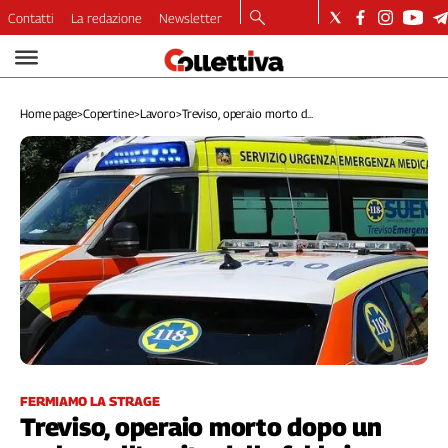
Contatti
La redazione
Newsletter
Video
Podcast
Home page
>
Copertine
>
Lavoro
>
Treviso, operaio morto d...
Dirette
Longform
Copertine
Economia
Lavoro
Ambiente
Diritti
Welfare
Italia
Internazionale
Culture
FERMIAMO LA STRAGE
Treviso, operaio morto dopo un
Categorie