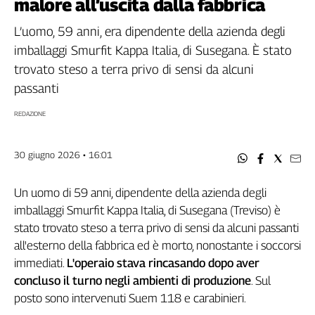
malore all’uscita dalla fabbrica
Filcams
Filctem
L’uomo, 59 anni, era dipendente della azienda degli
Fillea
imballaggi Smurfit Kappa Italia, di Susegana. È stato
Filt
trovato steso a terra privo di sensi da alcuni
Fiom
passanti
Fisac
REDAZIONE
Flai
Flc
Fp
30 giugno 2026 • 16:01
Nidil
Slc
Un uomo di 59 anni, dipendente della azienda degli
imballaggi Smurfit Kappa Italia, di Susegana (Treviso) è
Spi
stato trovato steso a terra privo di sensi da alcuni passanti
Inca
all'esterno della fabbrica ed è morto, nonostante i soccorsi
Caaf
immediati.
L'operaio stava rincasando dopo aver
Speciali
concluso il turno negli ambienti di produzione
. Sul
posto sono intervenuti Suem 118 e carabinieri.
G8
di