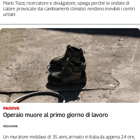
Mario Tozzi, ricercatore e divulgatore, spiega perché le ondate di
Cerca
calore provocate dai cambiamenti climatici rendono invivibili i centri
urbani
Contatti
La
redazione
Newsletter
Social
PADOVA
Operaio muore al primo giorno di lavoro
REDAZIONE
Un muratore moldavo di 35 anni, arrivato in Italia da appena 24 ore,