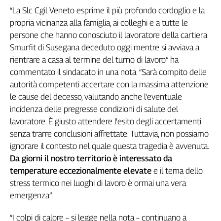
“La Slc Cgil Veneto esprime il più profondo cordoglio e la
Genova,
il
propria vicinanza alla famiglia, ai colleghi e a tutte le
sangue
persone che hanno conosciuto il lavoratore della cartiera
della
Smurfit di Susegana deceduto oggi mentre si avviava a
ragione
rientrare a casa al termine del turno di lavoro” ha
120
commentato il sindacato in una nota. “Sarà compito delle
anni
autorità competenti accertare con la massima attenzione
Cgil
le cause del decesso, valutando anche l'eventuale
Collettiva
incidenza delle pregresse condizioni di salute del
Academy
lavoratore. È giusto attendere l'esito degli accertamenti
Collettiva
senza trarre conclusioni affrettate. Tuttavia, non possiamo
Play
ignorare il contesto nel quale questa tragedia è avvenuta.
Rubriche
Da giorni il nostro territorio è interessato da
Collettiva
temperature eccezionalmente elevate
e il tema dello
Talk
stress termico nei luoghi di lavoro è ormai una vera
La
emergenza”.
settimana
Collettiva
“I colpi di calore – si legge nella nota – continuano a