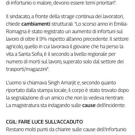
di infortunio o malore, devono essere temi prioritari".
Genova,
il
Il sindacato, a fronte della strage continua dei lavoratori,
sangue
chiede
cambiamenti
strutturali. "Lo scorso anno in Emilia-
della
Romagna è stato registrato un aumento di infortuni sul
ragione
lavoro di oltre il 9% rispetto all'anno precedente. Il settore
120
anni
agricolo, quello in cui lavorava il giovane che ha perso la
Cgil
vita a Santa Sofia, è il secondo a livello regionale per
Collettiva
numero di morti sul lavoro, superato solo dal settore dei
Academy
trasporti/magazzini".
Collettiva
L'uomo si chiamava Singh Amarjit e, secondo quanto
Play
riportato dalla stampa locale, il corpo è stato trovato dopo
Rubriche
la segnalazione di un amico che non lo vedeva rientrare.
Collettiva
La magistratura sta indagando sulle
cause
dell'incidente.
Talk
La
CGIL: FARE LUCE SULL'ACCADUTO
settimana
Collettiva
Restano molti punti da chiarire sulle cause dell’infortunio