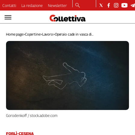
Contatti
La redazione
Newsletter
Video
Podcast
Home page
>
Copertine
>
Lavoro
>
Operaio cade in vasca di...
Dirette
Longform
Copertine
Economia
Lavoro
Ambiente
Diritti
Welfare
Italia
Internazionale
Culture
Gorodenkoff / stock.adobe.com
Categorie
FORLÌ-CESENA