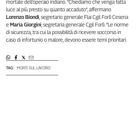
Girasoli
mortale dell’operaio indiano. “Chiediamo che venga fatta
luce al più presto su quanto accaduto”, affermano
Il
Sassolino
Lorenzo Biondi
, segretario generale Flai Cgil Forlì Cesena
Linea
e
Maria Giorgini
, segretaria generale Cgil Forlì. “Le norme
Economica
di sicurezza, tra cui la possibilità di ricevere soccorso in
Tech
caso di infortunio o malore, devono essere temi prioritari.
It
Easy
Inserti
TAG:
MORTI SUL LAVORO
Idea
Diffusa
InFlai
Le
trasmissioni
tv
Work
in
Progress