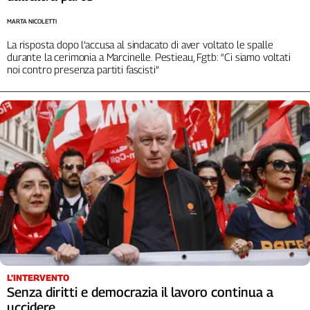
Liguria
Lombardia
MARTA NICOLETTI
Marche
La risposta dopo l’accusa al sindacato di aver voltato le spalle
durante la cerimonia a Marcinelle. Pestieau, Fgtb: “Ci siamo voltati
Piemonte
noi contro presenza partiti fascisti”
Puglia
Sardegna
Sicilia
Toscana
Trentino
Umbria
Valle
D'Aosta
Veneto
Archivio
Storico
1955-
L'INTERVENTO
2014
Senza diritti e democrazia il lavoro continua a
uccidere