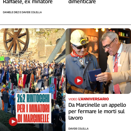
Raffaele, ex minatore
dimenticare
DANIELE DIEZ E DAVIDE COLELLA
L'ANNIVERSARIO
VIDEO
Da Marcinelle un appello
per fermare le morti sul
lavoro
DAVIDE COLELLA