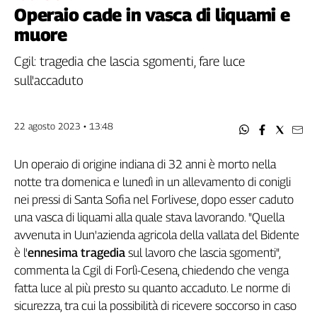
Filcams
Operaio cade in vasca di liquami e
Filctem
muore
Fillea
Cgil: tragedia che lascia sgomenti, fare luce
Filt
sull'accaduto
Fiom
Fisac
Flai
22 agosto 2023 • 13:48
Flc
Fp
Un operaio di origine indiana di 32 anni è morto nella
Nidil
notte tra domenica e lunedì in un allevamento di conigli
Slc
nei pressi di Santa Sofia nel Forlivese, dopo esser caduto
Spi
una vasca di liquami alla quale stava lavorando. "Quella
Inca
avvenuta in Uun'azienda agricola della vallata del Bidente
Caaf
è l'
ennesima tragedia
sul lavoro che lascia sgomenti",
commenta la Cgil di Forlì-Cesena, chiedendo che venga
Speciali
fatta luce al più presto su quanto accaduto. Le norme di
G8
sicurezza, tra cui la possibilità di ricevere soccorso in caso
di