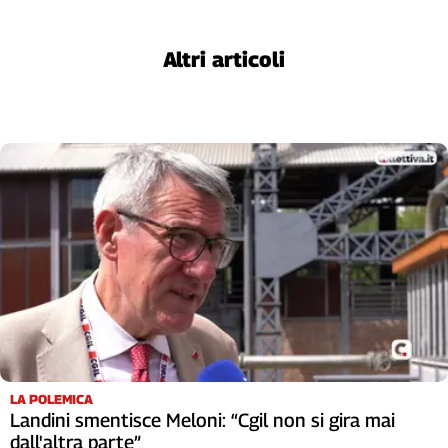
L'Italia
nel
Altri articoli
Lavoro
Territori
Abruzzo-
Molise
Alto
Adige
Basilicata
Calabria
Campania
Emilia-
Romagna
Friuli
Venezia
LA POLEMICA
Giulia
Landini smentisce Meloni: “Cgil non si gira mai
Lazio
dall'altra parte”