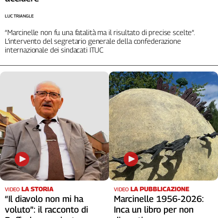
Cerca
LUC TRIANGLE
“Marcinelle non fu una fatalità ma il risultato di precise scelte”.
L’intervento del segretario generale della confederazione
Contatti
internazionale dei sindacati ITUC
La
redazione
Newsletter
Social
LA STORIA
LA PUBBLICAZIONE
VIDEO
VIDEO
“Il diavolo non mi ha
Marcinelle 1956-2026:
voluto”: il racconto di
Inca un libro per non