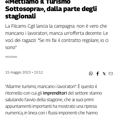
«Mettiamo il Turismo
Filcams
Sottosopra», dalla parte degli
Filctem
stagionali
Fillea
Filt
La Filcams Cgil lancia la campagna: non è vero che
Fiom
mancano i lavoratori, manca un'offerta decente. Le
Fisac
voci dei ragazzi: "Se mi fai il contratto regolare, io ci
Flai
sono"
Flc
REDAZIONE
Fp
Nidil
Slc
15 maggio 2023 • 15:12
Spi
Inca
"Allarme turismo, mancano i lavoratori". È questo il
Caaf
ritornello con cui gli
imprenditori
del settore stanno
salutando l'avvio della stagione, che ai suoi primi
Speciali
appuntamenti importanti ha mostrato una ripresa
numerica, in linea con i flussi imponenti che hanno
G8
di