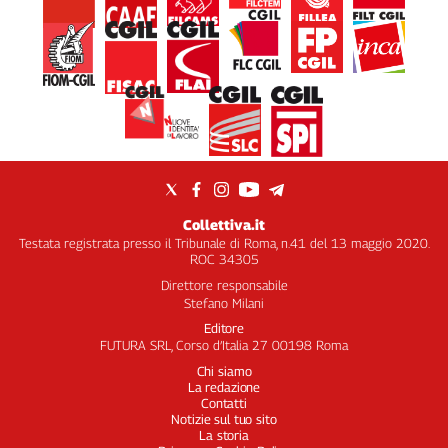
Collettiva.it
Testata registrata presso il Tribunale di Roma, n.41 del 13 maggio 2020.
ROC 34305
Direttore responsabile
Stefano Milani
Editore
FUTURA SRL, Corso d’Italia 27 00198 Roma
Chi siamo
La redazione
Contatti
Notizie sul tuo sito
La storia