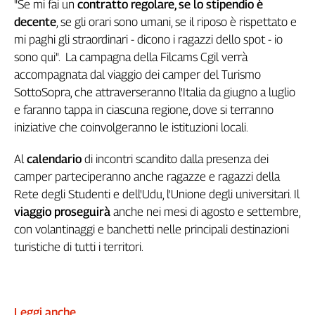
"Se mi fai un
contratto regolare, se lo stipendio è
Liguria
decente
, se gli orari sono umani, se il riposo è rispettato e
Lombardia
mi paghi gli straordinari - dicono i ragazzi dello spot - io
Marche
sono qui". La campagna della Filcams Cgil verrà
Piemonte
accompagnata dal viaggio dei camper del Turismo
Puglia
SottoSopra, che attraverseranno l'Italia da giugno a luglio
Sardegna
e faranno tappa in ciascuna regione, dove si terranno
Sicilia
iniziative che coinvolgeranno le istituzioni locali.
Toscana
Trentino
Al
calendario
di incontri scandito dalla presenza dei
Umbria
camper parteciperanno anche ragazze e ragazzi della
Valle
Rete degli Studenti e dell'Udu, l'Unione degli universitari. Il
D'Aosta
viaggio proseguirà
anche nei mesi di agosto e settembre,
Veneto
con volantinaggi e banchetti nelle principali destinazioni
turistiche di tutti i territori.
Archivio
Storico
1955-
2014
Leggi anche