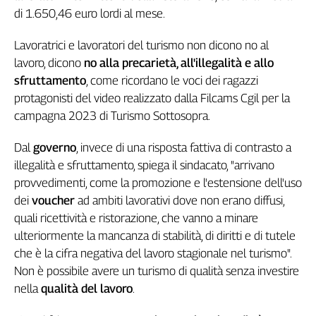
di 1.650,46 euro lordi al mese.
L'Italia
nel
Lavoratrici e lavoratori del turismo non dicono no al
Lavoro
lavoro, dicono
no alla precarietà, all'illegalità e allo
Territori
sfruttamento
, come ricordano le voci dei ragazzi
protagonisti del video realizzato dalla Filcams Cgil per la
Abruzzo-
Molise
campagna 2023 di Turismo Sottosopra.
Alto
Dal
governo
, invece di una risposta fattiva di contrasto a
Adige
illegalità e sfruttamento, spiega il sindacato, "arrivano
Basilicata
provvedimenti, come la promozione e l'estensione dell'uso
Calabria
dei
voucher
ad ambiti lavorativi dove non erano diffusi,
Campania
quali ricettività e ristorazione, che vanno a minare
Emilia-
ulteriormente la mancanza di stabilità, di diritti e di tutele
Romagna
che è la cifra negativa del lavoro stagionale nel turismo".
Friuli
Venezia
Non è possibile avere un turismo di qualità senza investire
Giulia
nella
qualità del lavoro
.
Lazio