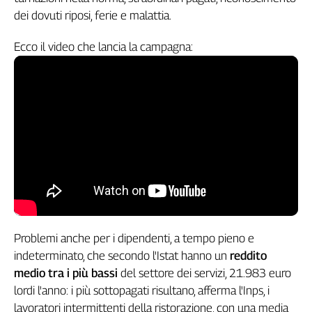
Girasoli
dei dovuti riposi, ferie e malattia.
Il
Sassolino
Ecco il video che lancia la campagna:
Linea
Economica
Tech
It
Easy
Inserti
Idea
Diffusa
InFlai
Le
Problemi anche per i dipendenti, a tempo pieno e
trasmissioni
indeterminato, che secondo l'Istat hanno un
reddito
tv
medio tra i più bassi
del settore dei servizi, 21.983 euro
Work
lordi l'anno: i più sottopagati risultano, afferma l'Inps, i
in
lavoratori intermittenti della ristorazione, con una media
Progress