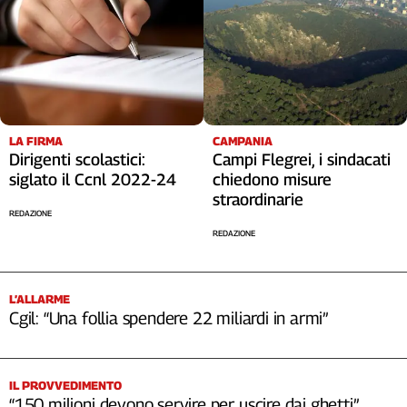
LA FIRMA
CAMPANIA
Dirigenti scolastici:
Campi Flegrei, i sindacati
siglato il Ccnl 2022-24
chiedono misure
straordinarie
REDAZIONE
REDAZIONE
L’ALLARME
Cgil: “Una follia spendere 22 miliardi in armi”
IL PROVVEDIMENTO
“150 milioni devono servire per uscire dai ghetti”