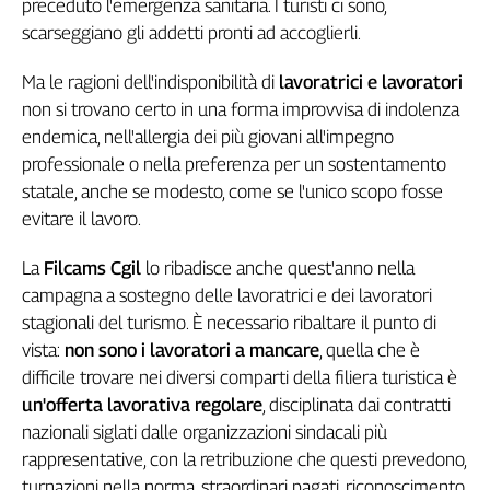
preceduto l'emergenza sanitaria. I turisti ci sono,
Genova,
scarseggiano gli addetti pronti ad accoglierli.
il
sangue
Ma le ragioni dell'indisponibilità di
lavoratrici e lavoratori
della
non si trovano certo in una forma improvvisa di indolenza
ragione
endemica, nell'allergia dei più giovani all'impegno
120
professionale o nella preferenza per un sostentamento
anni
Cgil
statale, anche se modesto, come se l'unico scopo fosse
evitare il lavoro.
Collettiva
Academy
La
Filcams Cgil
lo ribadisce anche quest'anno nella
Collettiva
campagna a sostegno delle lavoratrici e dei lavoratori
Play
stagionali del turismo. È necessario
ribaltare il punto di
Rubriche
vista:
non sono i lavoratori a mancare
, quella che è
Collettiva
difficile trovare nei diversi comparti della filiera turistica è
Talk
un'offerta lavorativa regolare
, disciplinata dai contratti
La
nazionali siglati dalle organizzazioni sindacali più
settimana
rappresentative, con la retribuzione che questi prevedono,
Collettiva
turnazioni nella norma, straordinari pagati, riconoscimento