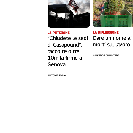
Liguria
Lombardia
Marche
Piemonte
Puglia
LA RIFLESSIONE
LA PETIZIONE
Dare un nome ai
“Chiudete le sedi
Sardegna
morti sul lavoro
di Casapound”,
Sicilia
raccolte oltre
Toscana
GIUSEPPE CHIANTERA
10mila firme a
Trentino
Genova
Umbria
ANTONIA FAMA
Valle
D'Aosta
Veneto
Archivio
Storico
1955-
2014