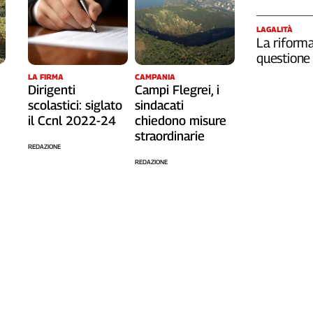
LAGALITÀ
La riforma
questione 
LA FIRMA
CAMPANIA
Dirigenti
Campi Flegrei, i
scolastici: siglato
sindacati
il Ccnl 2022-24
chiedono misure
straordinarie
REDAZIONE
REDAZIONE