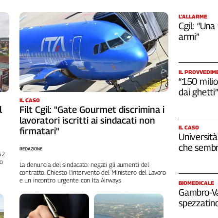
L’ALLARME
Cgil: “Una
armi”
IL PROVVEDIM
“150 milio
dai ghetti”
IL CASO
l
Filt Cgil: "Gate Gourmet discrimina i
lavoratori iscritti ai sindacati non
IL CASO
firmatari"
Università
che sembr
REDAZIONE
262
no
La denuncia del sindacato: negati gli aumenti del
contratto. Chiesto l'intervento del Ministero del Lavoro
e un incontro urgente con Ita Airways
BIOMEDICALE
Gambro-Van
spezzatino