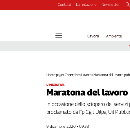
Contatti
La redazione
Newsletter
Video
Podcast
Dirette
Lavoro
Ambiente
Longform
Copertine
Economia
Lavoro
Ambiente
Home page
>
Copertine
>
Lavoro
>
Maratona del lavoro pubb
Diritti
L'INIZIATIVA
Welfare
Maratona del lavoro
Italia
In occasione dello sciopero dei servizi 
Internazionale
Culture
proclamato da Fp Cgil, Uilpa, Uil Pubb
Categorie
9 dicembre 2020 • 09:33