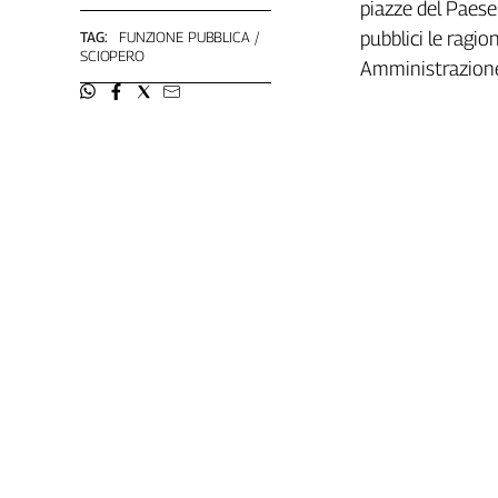
Girasoli
piazze del Paese 
Il
pubblici le ragio
TAG:
FUNZIONE PUBBLICA
SCIOPERO
Sassolino
Amministrazion
Linea
Economica
Tech
It
Easy
Inserti
Idea
Diffusa
InFlai
Le
trasmissioni
tv
Work
in
Progress