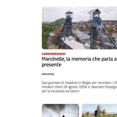
L'Italia
nel
Lavoro
Territori
Abruzzo-
Molise
Alto
L'ANNIVERSARIO
Adige
Marcinelle, la memoria che parla a
Basilicata
presente
Calabria
REDAZIONE
Campania
Emilia-
Due giornate di iniziative in Belgio per ricordare i 
minatori morti l’8 agosto 1956 e rilanciare l’impeg
Romagna
per la sicurezza sul lavoro
Friuli
Venezia
Giulia
Lazio