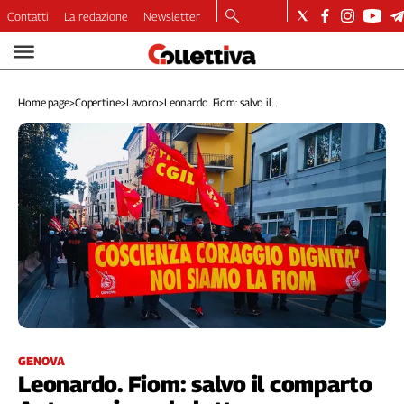
Contatti
La redazione
Newsletter
Video
Podcast
Home page
>
Copertine
>
Lavoro
>
Leonardo. Fiom: salvo il...
Dirette
Longform
Copertine
Economia
Lavoro
Ambiente
Diritti
Welfare
Italia
Internazionale
Culture
GENOVA
Leonardo. Fiom: salvo il comparto
Categorie