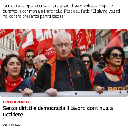
La risposta dopo l’accusa al sindacato di aver voltato le spalle
L'Italia
durante la cerimonia a Marcinelle. Pestieau, Fgtb: “Ci siamo voltati
nel
noi contro presenza partiti fascisti”
Lavoro
Territori
Abruzzo-
Molise
Alto
Adige
Basilicata
Calabria
Campania
Emilia-
Romagna
L'INTERVENTO
Friuli
Senza diritti e democrazia il lavoro continua a
Venezia
uccidere
Giulia
Lazio
LUC TRIANGLE