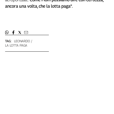
Genova,
ancora una volta, che la lotta paga".
il
sangue
della
ragione
120
anni
TAG:
LEONARDO
Cgil
LA LOTTA PAGA
Collettiva
Academy
Collettiva
Play
Rubriche
Collettiva
Talk
La
settimana
Collettiva