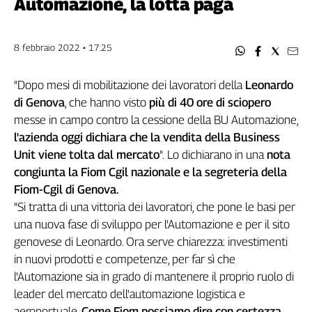
Automazione, la lotta paga
Filcams
Filctem
Fillea
8 febbraio 2022 • 17:25
Filt
Fiom
"Dopo mesi di mobilitazione dei lavoratori della
Leonardo
Fisac
di Genova
, che hanno visto
più di 40 ore di sciopero
Flai
messe in campo contro la cessione della BU Automazione,
Flc
l'azienda oggi dichiara che la vendita della Business
Fp
Unit viene tolta dal mercato
".
Lo dichiarano in una
nota
congiunta la Fiom Cgil nazionale e la segreteria della
Nidil
Fiom-Cgil di Genova.
Slc
"Si tratta di una vittoria dei lavoratori, che pone le basi per
Spi
una nuova fase di sviluppo per l'Automazione e per il sito
Inca
genovese di Leonardo. Ora serve chiarezza: investimenti
Caaf
in nuovi prodotti e competenze, per far sì che
Speciali
l'Automazione sia in grado di mantenere il proprio ruolo di
leader del mercato dell'automazione logistica e
G8
aeroportuale.
Come Fiom possiamo dire con certezza,
di