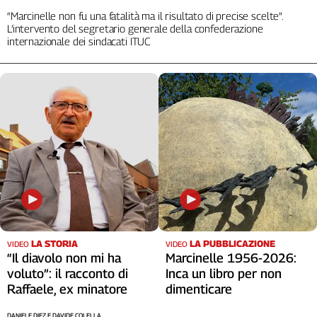
Liguria
“Marcinelle non fu una fatalità ma il risultato di precise scelte”.
Lombardia
L’intervento del segretario generale della confederazione
internazionale dei sindacati ITUC
Marche
Piemonte
Puglia
Sardegna
Sicilia
Toscana
Trentino
Umbria
Valle
D'Aosta
Veneto
LA STORIA
LA PUBBLICAZIONE
VIDEO
VIDEO
Archivio
“Il diavolo non mi ha
Marcinelle 1956-2026:
Storico
voluto”: il racconto di
Inca un libro per non
1955-
Raffaele, ex minatore
dimenticare
2014
DANIELE DIEZ E DAVIDE COLELLA