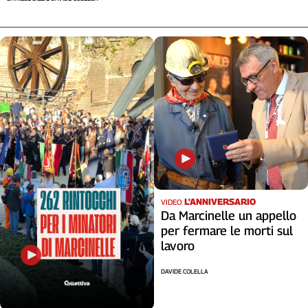
Cerca
Contatti
La
redazione
Newsletter
Social
L'ANNIVERSARIO
VIDEO
Da Marcinelle un appello
per fermare le morti sul
lavoro
DAVIDE COLELLA