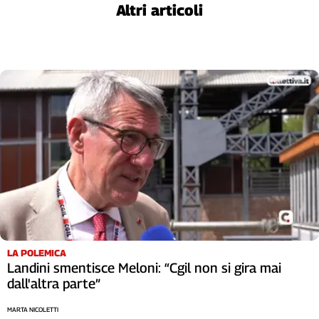
Girasoli
Altri articoli
Il
Sassolino
Linea
Economica
Tech
It
Easy
Inserti
Idea
Diffusa
InFlai
Le
trasmissioni
LA POLEMICA
tv
Landini smentisce Meloni: “Cgil non si gira mai
dall'altra parte”
Work
in
MARTA NICOLETTI
Progress