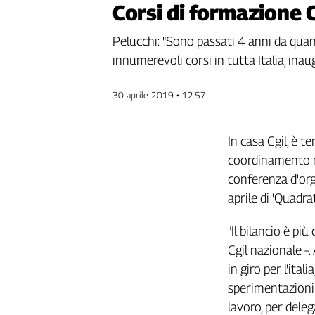
Corsi di formazione C
Genova,
il
Pelucchi: "Sono passati 4 anni da qua
sangue
innumerevoli corsi in tutta Italia, ina
della
ragione
120
30 aprile 2019 • 12:57
anni
Cgil
In casa Cgil, è t
Collettiva
Academy
coordinamento na
conferenza d'org
Collettiva
aprile di 'Quadra
Play
Rubriche
"Il bilancio è p
Collettiva
Cgil nazionale 
Talk
in giro per l'ita
La
settimana
sperimentazioni 
Collettiva
lavoro, per deleg