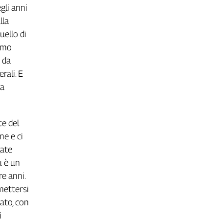
gli anni
lla
uello di
ismo
 da
rali. E
za
te del
e e ci
gate
u è un
e anni.
mettersi
cato, con
i