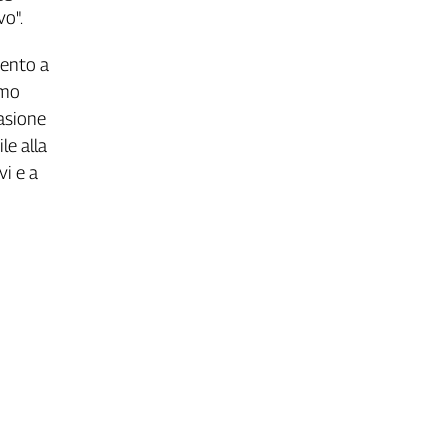
o".
mento a
imo
casione
le alla
i e a