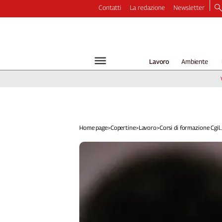
Contatti
La redazione
Newsletter
Video
Podcast
Dirette
Lavoro
Ambiente
Longform
Copertine
Economia
Lavoro
Ambiente
Home page
>
Copertine
>
Lavoro
>
Corsi di formazione Cgil..
Diritti
Welfare
Italia
Internazionale
Culture
Categorie