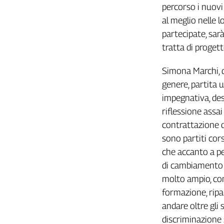
percorso i nuovi
Cerca
al meglio nelle l
partecipate, sar
Contatti
tratta di progett
Simona Marchi, d
La
genere, partita 
redazione
impegnativa, des
riflessione assa
Newsletter
contrattazione d
sono partiti cors
Social
che accanto a pe
di cambiamento o
molto ampio, con
formazione, ripar
andare oltre gli 
discriminazione 