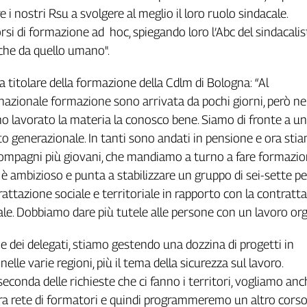
i nostri Rsu a svolgere al meglio il loro ruolo sindacale.
si di formazione ad hoc, spiegando loro l’Abc del sindacalist
 che da quello umano".
a titolare della formazione della Cdlm di Bologna: “Al
zionale formazione sono arrivata da pochi giorni, però ne
o lavorato la materia la conosco bene. Siamo di fronte a un
 generazionale. In tanti sono andati in pensione e ora sti
mpagni più giovani, che mandiamo a turno a fare formazion
è ambizioso e punta a stabilizzare un gruppo di sei-sette p
rattazione sociale e territoriale in rapporto con la contratt
dale. Dobbiamo dare più tutele alle persone con un lavoro org
e dei delegati, stiamo gestendo una dozzina di progetti in
le varie regioni, più il tema della sicurezza sul lavoro.
econda delle richieste che ci fanno i territori, vogliamo anc
ra rete di formatori e quindi programmeremo un altro cors