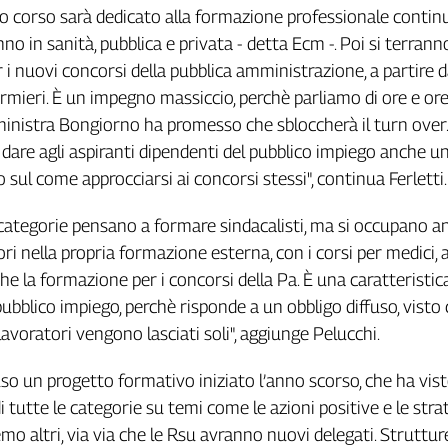
tro corso sarà dedicato alla formazione professionale continu
no in sanità, pubblica e privata - detta Ecm -. Poi si terranno
 i nuovi concorsi della pubblica amministrazione, a partire d
ermieri. È un impegno massiccio, perchè parliamo di ore e ore
inistra Bongiorno ha promesso che sbloccherà il turn over.
are agli aspiranti dipendenti del pubblico impiego anche u
 sul come approcciarsi ai concorsi stessi", continua Ferletti
e categorie pensano a formare sindacalisti, ma si occupano a
ri nella propria formazione esterna, con i corsi per medici, 
e la formazione per i concorsi della Pa. È una caratteristic
ubblico impiego, perchè risponde a un obbligo diffuso, visto 
lavoratori vengono lasciati soli", aggiunge Pelucchi.
o un progetto formativo iniziato l’anno scorso, che ha vist
 tutte le categorie su temi come le azioni positive e le stra
remo altri, via via che le Rsu avranno nuovi delegati. Strutt