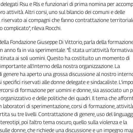
 delegati Rsu e Rls e funzionari di prima nomina per accomp
oro attività. Altri corsi, uno sul bilancio dei comuni e delle
à riservato ai compagni che fanno contrattazione territoriale
o complicato", rileva Rocchi.
ella Fondazione Giuseppe Di Vittorio, parla della formazione
un anno fa in via sperimentale. "È stata un'attività formativ
tinata ai soli uomini. Questo ha costituito un momento di
i importante all’interno della nostra organizzazione. La
i genere ha aperto una grossa discussione al nostro interno
i specifici riservati alle donne delegate e sindacaliste. L’imp
rcorsi di formazione per uomini e donne, sia associato un 
rganizzativo e delle politiche dei quadri. Il tema che affor
 laboratori di sperimentazione, corsi di formazione, attività
tita su tre livelli. Contrattazione di genere, uso del linguag
stereotipi, poi l'altro tema oscuro, quello sulla violenza e la
sulle donne, che richiede una discussione e un impegno mag