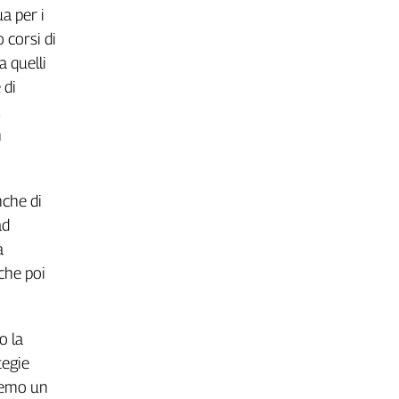
a per i
 corsi di
a quelli
 di
n
.
nche di
ad
a
che poi
o la
tegie
uremo un