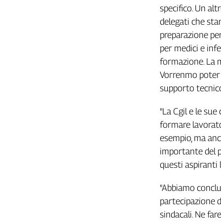
Liguria
specifico. Un al
Lombardia
delegati che stan
Marche
preparazione per
Piemonte
per medici e inf
Puglia
formazione. La m
Sardegna
Vorrenmo poter d
Sicilia
supporto tecnico
Toscana
Trentino
"La Cgil e le su
Umbria
formare lavorato
Valle
esempio, ma anch
D'Aosta
importante del p
Veneto
questi aspiranti 
Archivio
Storico
"Abbiamo conclus
1955-
partecipazione di
2014
sindacali. Ne fa