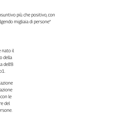
suntivo più che positivo, con
olgendo migliaia di persone"
 nato il
o della
 dell'8
o1.
mazione
mazione
 con le
re del
ersone.