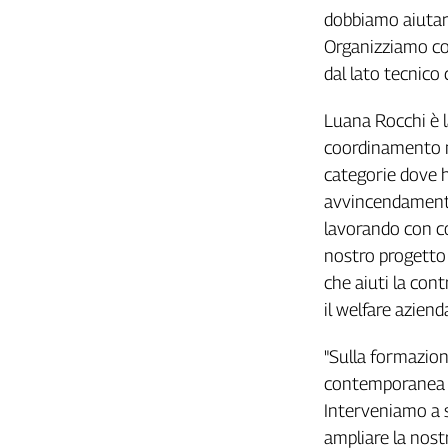
dobbiamo aiutare 
L'Italia
nel
Organizziamo cor
Lavoro
dal lato tecnico
Territori
Luana Rocchi è l
Abruzzo-
coordinamento na
Molise
categorie dove h
Alto
avvincendamento
Adige
lavorando con co
Basilicata
nostro progetto 
Calabria
che aiuti la cont
Campania
il welfare azien
Emilia-
Romagna
"Sulla formazion
Friuli
Venezia
contemporanea nel
Giulia
Interveniamo a s
Lazio
ampliare la nost