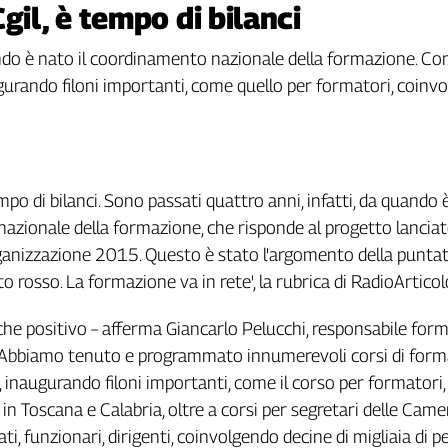
gil, è tempo di bilanci
ndo è nato il coordinamento nazionale della formazione. Con
ugurando filoni importanti, come quello per formatori, coinv
empo di bilanci. Sono passati quattro anni, infatti, da quando è
zionale della formazione, che risponde al progetto lanciat
anizzazione 2015. Questo è stato l'argomento della puntata
to rosso. La formazione va in rete', la rubrica di RadioArticol
iù che positivo – afferma Giancarlo Pelucchi, responsabile for
–. Abbiamo tenuto e programmato innumerevoli corsi di for
lia, inaugurando filoni importanti, come il corso per formatori,
in Toscana e Calabria, oltre a corsi per segretari delle Came
ati, funzionari, dirigenti, coinvolgendo decine di migliaia di p