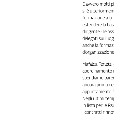
Girasoli
Davvero molti più
Il
si è ulteriorment
Sassolino
formazione a tutt
Linea
estendere la bas
Economica
dirigente - le a
Tech
It
delegati sui luogh
Easy
anche la formazi
d’organizzazione.
Inserti
Idea
Mafalda Ferletti 
Diffusa
coordinamento n
InFlai
spendiamo parecc
ancora prima del
Le
trasmissioni
appuntamento fis
tv
Negli ultimi tem
Work
in lista per le 
in
i contratti rinno
Progress