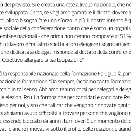
 del previsto. Si è creata una rete a livello nazionale, che ne
e sviluppata. Certo, se vogliamo garantire il diritto-dovere a
i, allora bisogna fare uno sforzo in più. Il nostro intento è q
e sociale della confederazione, tanto che è sorto un organ
ssemblee nazionali - che prima non c’erano, composte al 51%
i di lavoro, e fra l'altro spetta a loro eleggere i segretari gene
one dedicata ai delegati risponde al dettato della conferen
 Obiettivo, allargare la partecipazione".
è la responsabile nazionale della formazione Fp Cgil e fa par
azionale formazione. "Da sempre, facciamo tanta formazion
hio in tal senso. Abbiamo tenuto corsi per delegati e dele
le elezioni Rsu. La formazione per candidati e candidate Rs
so per noi, visto che tali cariche vengono rinnovate ogni tr
pi abbiamo avuto difficoltà a trovare persone che vogliono 
Rsu, essendo bloccato da anni il turn over. È un momento deli
vati e anche innovativi sotto il profilo delle relazioni, e quind