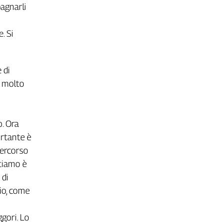
agnarli
. Si
 di
a molto
. Ora
ortante è
percorso
ntiamo è
 di
gio, come
gori. Lo