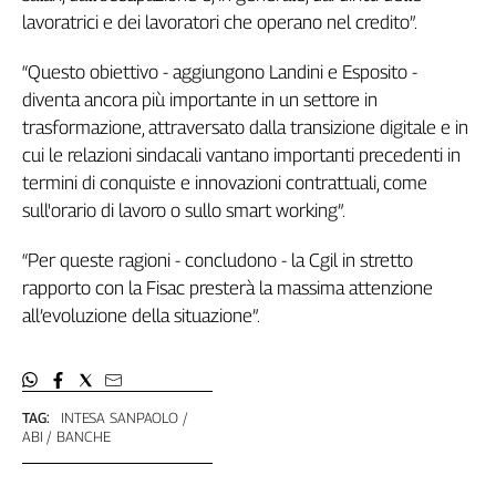
lavoratrici e dei lavoratori che operano nel credito”.
Genova,
il
sangue
“Questo obiettivo - aggiungono Landini e Esposito -
della
diventa ancora più importante in un settore in
ragione
trasformazione, attraversato dalla transizione digitale e in
120
cui le relazioni sindacali vantano importanti precedenti in
anni
termini di conquiste e innovazioni contrattuali, come
Cgil
sull'orario di lavoro o sullo smart working”.
Collettiva
Academy
“Per queste ragioni - concludono - la Cgil in stretto
rapporto con la Fisac presterà la massima attenzione
Collettiva
Play
all’evoluzione della situazione”.
Rubriche
Collettiva
Talk
TAG:
INTESA SANPAOLO
La
ABI
BANCHE
settimana
Collettiva