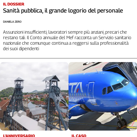
Liguria
IL DOSSIER
Lombardia
Sanità pubblica, il grande logorio del personale
Marche
DANIELA ZERO
Piemonte
Assunzioni insufficienti, lavoratori sempre più anziani, precari che
Puglia
restano tali. Il Conto annuale del Mef racconta un Servizio sanitario
Sardegna
nazionale che comunque continua a reggersi sulla professionalità
dei suoi dipendenti
Sicilia
Toscana
Trentino
Umbria
Valle
D'Aosta
Veneto
Archivio
Storico
1955-
2014
L'ANNIVERSARIO
IL CASO