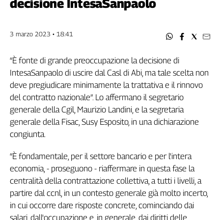
decisione IntesaSanpaolo
Filcams
Filctem
Fillea
3 marzo 2023 • 18:41
Filt
Fiom
“È fonte di grande preoccupazione la decisione di
Fisac
IntesaSanpaolo di uscire dal Casl di Abi, ma tale scelta non
Flai
deve pregiudicare minimamente la trattativa e il rinnovo
Flc
del contratto nazionale”. Lo affermano il segretario
Fp
generale della Cgil, Maurizio Landini, e la segretaria
Nidil
generale della Fisac, Susy Esposito, in una dichiarazione
congiunta.
Slc
Spi
“È fondamentale, per il settore bancario e per l'intera
Inca
economia, - proseguono - riaffermare in questa fase la
Caaf
centralità della contrattazione collettiva, a tutti i livelli, a
partire dal ccnl, in un contesto generale già molto incerto,
Speciali
in cui occorre dare risposte concrete, cominciando dai
G8
salari, dall'occupazione e, in generale, dai diritti delle
di