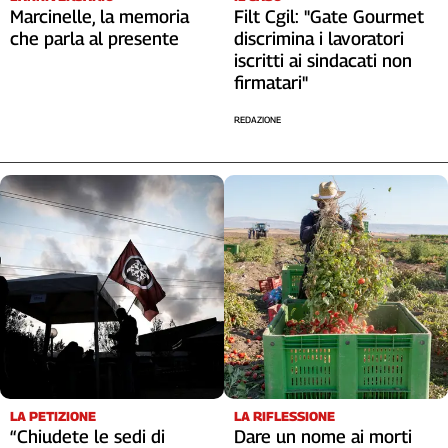
Marcinelle, la memoria
Filt Cgil: "Gate Gourmet
Cerca
che parla al presente
discrimina i lavoratori
iscritti ai sindacati non
firmatari"
Contatti
REDAZIONE
La
redazione
Newsletter
Social
LA RIFLESSIONE
LA PETIZIONE
Dare un nome ai morti
“Chiudete le sedi di